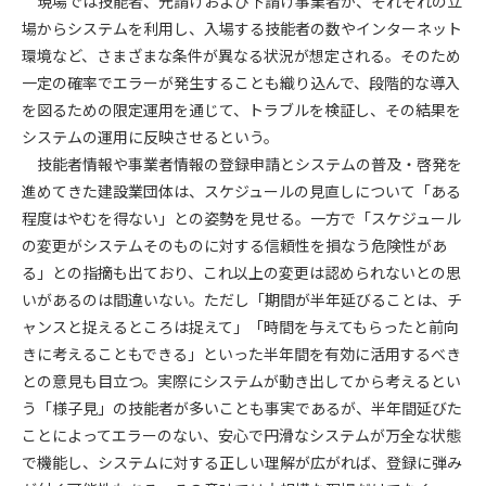
現場では技能者、元請けおよび下請け事業者が、それぞれの立
場からシステムを利用し、入場する技能者の数やインターネット
第4条（会員審査および資格の取り消し）
環境など、さまざまな条件が異なる状況が想定される。そのため
会員とは、本規約を承諾の上、所定の会員申込手続きを完了
一定の確率でエラーが発生することも織り込んで、段階的な導入
後、管理者がこれを承認した者をいいます。
を図るための限定運用を通じて、トラブルを検証し、その結果を
システムの運用に反映させるという。
第4条（会員の定義と登録）
技能者情報や事業者情報の登録申請とシステムの普及・啓発を
1. 管理者は前条により審査の結果、会員申込みをした者が以下
進めてきた建設業団体は、スケジュールの見直しについて「ある
の何れかの項目に該当することがわかった場合、その者の会
程度はやむを得ない」との姿勢を見せる。一方で「スケジュール
員としての権限を承認しないことがあります。
(1) 会員申し込みをした者が実在しなかった場合
の変更がシステムそのものに対する信頼性を損なう危険性があ
(2) 本規約に違反した場合/li>
る」との指摘も出ており、これ以上の変更は認められないとの思
(3) 会員申し込みの際、申告事項に虚偽があった場合
いがあるのは間違いない。ただし「期間が半年延びることは、チ
(4) 会員申込者が管理者所定の手続き通りに会員申込手続き処
ャンスと捉えるところは捉えて」「時間を与えてもらったと前向
理を行わなかった場合
きに考えることもできる」といった半年間を有効に活用するべき
(5) その他管理者が会員とすることを不適当と判断した場合
との意見も目立つ。実際にシステムが動き出してから考えるとい
2. 管理者は承認後であっても承認した会員が前項の何れかに該
う「様子見」の技能者が多いことも事実であるが、半年間延びた
当することが判明した場合、会員資格を取り消すことがあり
ことによってエラーのない、安心で円滑なシステムが万全な状態
ます。
で機能し、システムに対する正しい理解が広がれば、登録に弾み