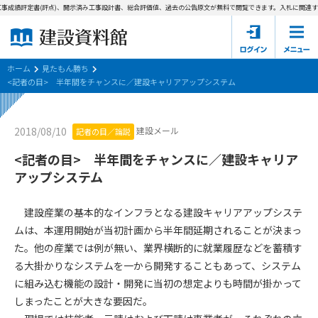
事成績評定書(評点)、開示済み工事設計書、総合評価値、過去の公告原文が無料で閲覧できます。
入札に関連する
ホーム
建設資料館とは
ホーム
見たもん勝ち
<記者の目> 半年間をチャンスに／建設キャリアアップシステム
東京都の入札資料
建設メール
2018/08/10
記者の目／論説
国土交通省の入札資料
<記者の目> 半年間をチャンスに／建設キャリア
見たもん勝ち
第1条（規約の目的）
アップシステム
1. 本規約は、建設資料館が提供するサポーター会あ本員、無料
パスワードの再発行
会員登録について
会員サービスの利用条件等について定めるものです。
建設産業の基本的なインフラとなる建設キャリアアップシステ
2. 管理者が建設資料館WEB上で随時掲載するルールは本規約の
ムは、本運用開始が当初計画から半年間延期されることが決まっ
一部を構成するものとします。
サポーター会員一覧
た。他の産業では例が無い、業界横断的に就業履歴などを蓄積す
る大掛かりなシステムを一から開発することもあって、システム
第2条（規約の変更）
会社概要
お問い合わせ
個人情報保護方針
に組み込む機能の設計・開発に当初の想定よりも時間が掛かって
本規約は、会員の了承を得ることなく、随時変更されることが
会員規約
しまったことが大きな要因だ。
あります。変更内容は、建設資料館WEB上に表示した時点で直
ちに全ての会員が了承したものとみなします。