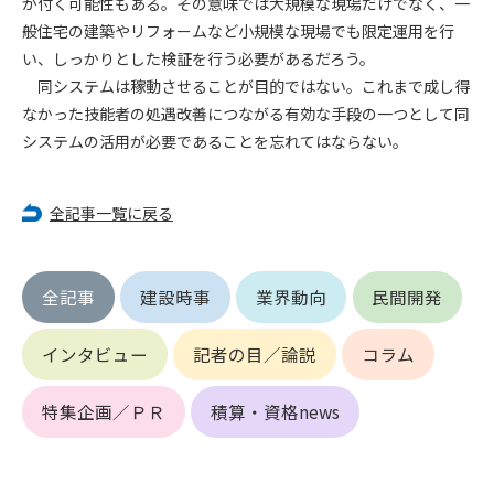
が付く可能性もある。その意味では大規模な現場だけでなく、一
第5条（IDおよびパスワードの管理）
1. 会員は申込の際に管理者が発行したIDおよびパスワードの使
般住宅の建築やリフォームなど小規模な現場でも限定運用を行
用および管理について責任を負うものとします。
い、しっかりとした検証を行う必要があるだろう。
2. 会員は、自己のIDおよびパスワードを、貸与、譲渡、売買、
同システムは稼動させることが目的ではない。これまで成し得
その他形態を問わず、第三者に利用させることはできませ
なかった技能者の処遇改善につながる有効な手段の一つとして同
ん。
システムの活用が必要であることを忘れてはならない。
3. 会員は、IDおよびパスワードの管理不十分、使用上の過誤、
第三者（他の会員を含む）の使用等による損害について責任
を負うものとし、管理者は一切責任を負いません。
全記事一覧に戻る
第6条（会員の禁止事項）
1. 会員は建設資料館WEB上で以下の行為をしないものとしま
全記事
建設時事
業界動向
民間開発
す。
(1) 第三者または管理者の著作権、その他知的所有権を侵害す
インタビュー
記者の目／論説
コラム
る行為
(2) 第三者または管理者の財産、プライバシー等を侵害する行
為
特集企画／ＰＲ
積算・資格news
(3) 第三者または管理者を誹謗中傷する行為
(4) 有害なコンピュータプログラム等を送信又は書き込む行為
(5) 第三者に不利益を与える行為