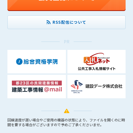
できるものとします。これに起因する会員または他の第三者が
被った損害について管理者は､一切の責任をも負わないものと
します。
RSS配信について
第9条（会員の個人情報）
会員の氏名、住所、性別、年齢、メールアドレスその他本サー
ビスの提供に関連して管理者が知り得た会員の個人情報（以下
PR
個人情報といいます）について、管理者は、以下の各号に該当
する場合を除き、第三者に開示または提供しないものとしま
す。
(1) 会員が、自己の個人情報の開示に事前に同意している場合
(2) 個々の会員を特定できない統計的な処理をした形式で第三
者に提供する場合
(3) 第三者および管理者の権利、財産、安全等を保護するため
に必要であると管理者が判断した場合
(4) 法令等により開示を求められた場合
第10条（免責事項）
回線速度が遅い場合やご使用の機器の状態により、ファイルを開くのに時
管理者は、会員が登録した内容が以下に該当する、またはその
間を要する場合がございますので予めご了承くださいませ。
恐れのあるものは、会員の承諾なく削除できるものとします。