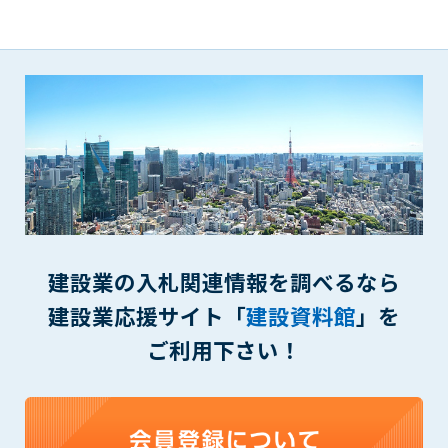
(6) 管理者が承認していない営利を目的とした行為
(7) 公序良俗に反する行為
(8) 犯罪的行為に結びつく行為
(9) その他、法律に反する行為
(10) 建設資料館から知り得た情報及びダウンロードした情報
を、営利を目的として第三者に転売し、または転売のため
に第三者に提供すること
第7条（登録内容の削除）
管理者は、会員が登録した内容が以下に該当する、またはその
恐れのあるものは、会員の承諾なく削除できるものとします。
(1) 登録されている情報が、第6条の定める禁止事項に該当する
建設業の入札関連情報を調べるなら
と管理者が、判断した場合
(2) 建設資料館の運営および保守管理上、必要と判断した場合
建設業応援サイト「
建設資料館
」を
(3) 広告掲載料金の支払が遅延した場合
ご利用下さい！
(4) その他、管理者が不適当と判断した場合
第8条（サービスの変更・中止等）
管理者は、会員の承諾なく、本サービス内容の変更(新規追加、
廃止を含み)し、本サービスの運営を中止または廃止することが