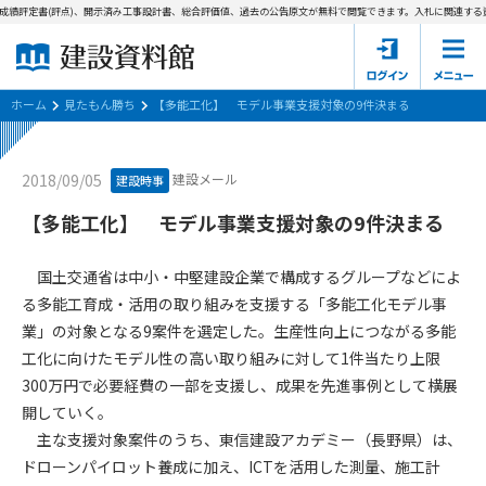
成績評定書(評点)、開示済み工事設計書、総合評価値、過去の公告原文が無料で閲覧できます。
入札に関連する資
ホーム
建設資料館とは
ホーム
見たもん勝ち
【多能工化】 モデル事業支援対象の9件決まる
東京都の入札資料
建設メール
2018/09/05
建設時事
国土交通省の入札資料
【多能工化】 モデル事業支援対象の9件決まる
見たもん勝ち
第1条（規約の目的）
国土交通省は中小・中堅建設企業で構成するグループなどによ
1. 本規約は、建設資料館が提供するサポーター会あ本員、無料
パスワードの再発行
る多能工育成・活用の取り組みを支援する「多能工化モデル事
会員登録について
会員サービスの利用条件等について定めるものです。
業」の対象となる9案件を選定した。生産性向上につながる多能
2. 管理者が建設資料館WEB上で随時掲載するルールは本規約の
工化に向けたモデル性の高い取り組みに対して1件当たり上限
一部を構成するものとします。
サポーター会員一覧
300万円で必要経費の一部を支援し、成果を先進事例として横展
第2条（規約の変更）
開していく。
会社概要
お問い合わせ
個人情報保護方針
本規約は、会員の了承を得ることなく、随時変更されることが
主な支援対象案件のうち、東信建設アカデミー（長野県）は、
会員規約
あります。変更内容は、建設資料館WEB上に表示した時点で直
ドローンパイロット養成に加え、ICTを活用した測量、施工計
ちに全ての会員が了承したものとみなします。