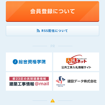
できるものとします。これに起因する会員または他の第三者が
被った損害について管理者は､一切の責任をも負わないものと
します。
第9条（会員の個人情報）
会員の氏名、住所、性別、年齢、メールアドレスその他本サー
RSS配信について
ビスの提供に関連して管理者が知り得た会員の個人情報（以下
個人情報といいます）について、管理者は、以下の各号に該当
する場合を除き、第三者に開示または提供しないものとしま
PR
す。
(1) 会員が、自己の個人情報の開示に事前に同意している場合
(2) 個々の会員を特定できない統計的な処理をした形式で第三
者に提供する場合
(3) 第三者および管理者の権利、財産、安全等を保護するため
に必要であると管理者が判断した場合
(4) 法令等により開示を求められた場合
第10条（免責事項）
管理者は、会員が登録した内容が以下に該当する、またはその
恐れのあるものは、会員の承諾なく削除できるものとします。