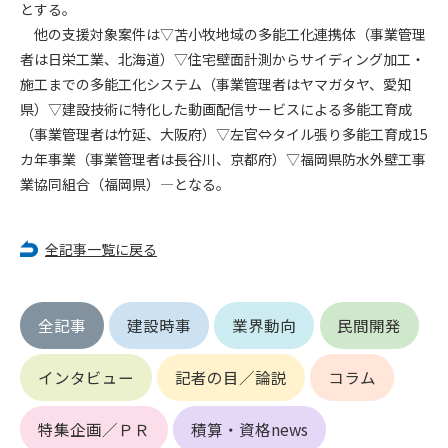
第5条（IDおよびパスワードの管理）
とする。
1. 会員は申込の際に管理者が発行したIDおよびパスワードの使
他の支援対象案件は▽苫小牧地域の多能工化連携体（事業管理
用および管理について責任を負うものとします。
者は日栄工業、北海道）▽住宅壁面計測からサイディング加工・
2. 会員は、自己のIDおよびパスワードを、貸与、譲渡、売買、
施工までの多能工化システム（事業管理者はヤマガタヤ、愛知
その他形態を問わず、第三者に利用させることはできませ
県）▽建設技術に特化した動画配信サービスによる多能工育成
ん。
（事業管理者は竹延、大阪府）▽左官⇔タイル張り多能工育成15
3. 会員は、IDおよびパスワードの管理不十分、使用上の過誤、
カ年事業（事業管理者は長谷川、京都府）▽福岡県防水外壁工事
第三者（他の会員を含む）の使用等による損害について責任
業協同組合（福岡県）―となる。
を負うものとし、管理者は一切責任を負いません。
第6条（会員の禁止事項）
全記事一覧に戻る
1. 会員は建設資料館WEB上で以下の行為をしないものとしま
す。
(1) 第三者または管理者の著作権、その他知的所有権を侵害す
る行為
全記事
建設時事
業界動向
民間開発
(2) 第三者または管理者の財産、プライバシー等を侵害する行
為
インタビュー
記者の目／論説
コラム
(3) 第三者または管理者を誹謗中傷する行為
(4) 有害なコンピュータプログラム等を送信又は書き込む行為
特集企画／ＰＲ
積算・資格news
(5) 第三者に不利益を与える行為