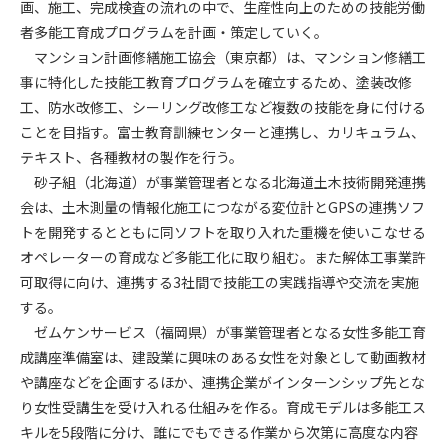
画、施工、完成検査の流れの中で、生産性向上のための技能労働
者多能工育成プログラムを計画・策定していく。
第4条（会員審査および資格の取り消し）
マンション計画修繕施工協会（東京都）は、マンション修繕工
会員とは、本規約を承諾の上、所定の会員申込手続きを完了
事に特化した技能工教育プログラムを確立するため、塗装改修
後、管理者がこれを承認した者をいいます。
工、防水改修工、シーリング改修工など複数の技能を身に付ける
ことを目指す。富士教育訓練センターと連携し、カリキュラム、
第4条（会員の定義と登録）
1. 管理者は前条により審査の結果、会員申込みをした者が以下
テキスト、各種教材の製作を行う。
の何れかの項目に該当することがわかった場合、その者の会
砂子組（北海道）が事業管理者となる北海道土木技術開発連携
員としての権限を承認しないことがあります。
会は、土木測量の情報化施工につながる変位計とGPSの連携ソフ
(1) 会員申し込みをした者が実在しなかった場合
トを開発するとともに同ソフトを取り入れた重機を使いこなせる
(2) 本規約に違反した場合/li>
オペレーターの育成など多能工化に取り組む。また解体工事業許
(3) 会員申し込みの際、申告事項に虚偽があった場合
可取得に向け、連携する3社間で技能工の実践指導や交流を実施
(4) 会員申込者が管理者所定の手続き通りに会員申込手続き処
する。
理を行わなかった場合
ゼムケンサービス（福岡県）が事業管理者となる女性多能工育
(5) その他管理者が会員とすることを不適当と判断した場合
成講座準備室は、建設業に興味のある女性を対象として動画教材
2. 管理者は承認後であっても承認した会員が前項の何れかに該
や講座などを企画するほか、連携企業がインターンシップ先とな
当することが判明した場合、会員資格を取り消すことがあり
り女性受講生を受け入れる仕組みを作る。育成モデルは多能工ス
ます。
キルを5段階に分け、誰にでもできる作業から次第に高度な内容