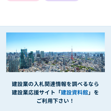
(6) 管理者が承認していない営利を目的とした行為
(7) 公序良俗に反する行為
(8) 犯罪的行為に結びつく行為
(9) その他、法律に反する行為
(10) 建設資料館から知り得た情報及びダウンロードした情報
を、営利を目的として第三者に転売し、または転売のため
に第三者に提供すること
第7条（登録内容の削除）
管理者は、会員が登録した内容が以下に該当する、またはその
恐れのあるものは、会員の承諾なく削除できるものとします。
(1) 登録されている情報が、第6条の定める禁止事項に該当する
と管理者が、判断した場合
(2) 建設資料館の運営および保守管理上、必要と判断した場合
(3) 広告掲載料金の支払が遅延した場合
建設業の入札関連情報を調べるなら
(4) その他、管理者が不適当と判断した場合
建設業応援サイト「
建設資料館
」を
第8条（サービスの変更・中止等）
ご利用下さい！
管理者は、会員の承諾なく、本サービス内容の変更(新規追加、
廃止を含み)し、本サービスの運営を中止または廃止することが