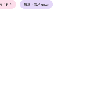
画／ＰＲ
積算・資格news