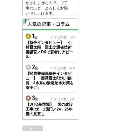
がされませんので、ご了
承のほど、よろしくお願
い申し上げます。
なお、情報は８月１７日
(月)より登録されます。
1
2026/04/23
位
アクセス数：573
●ゴールデンウィークに
【就任インタビュー】 小
林賢太郎 国土交通省技術
伴う情報更新停止のお知
審議官／DXで若者にアピー
らせ(05/02～05/10)●
ル
ユーザー各位
建設資料館をご利用いた
2
位
アクセス数：460
だき、誠に有難うござい
【関東整備局就任インタビ
ます。
ュー】 西澤賢太郎河川部
下記の期間につきまし
長「4水系の緊急治水対策を
て、弊社休業のため情報
着実に」
更新を停止させていただ
きます。
3
位
アクセス数：278
【期間】５月２日(土)～
【WTO基準額】 国の建設
５月１０日(日)
工事は8・1億円／24・25年
上記の期間、情報の更新
度の見直し
がされませんので、ご了
承のほど、よろしくお願
い申し上げます。