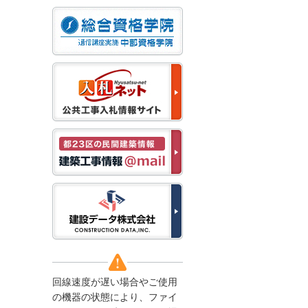
なお、５月１１日（月）
から通常通り運営いたし
ます。
2025/12/22
●年末年始に伴う情報更
新停止のお知らせ●
建設資料館をご利用いた
だき、誠に有難うござい
ます。
下記の期間につきまし
て、弊社休業のため情報
更新を停止させていただ
きます。
【期間】１２月２７日
(土)～１月４日(日)
上記の期間、情報の更新
がされませんので、ご了
承のほど、よろしくお願
い申し上げます。
なお、情報は１月５日
(月)より登録されます。
回線速度が遅い場合やご使用
2025/08/04
の機器の状態により、ファイ