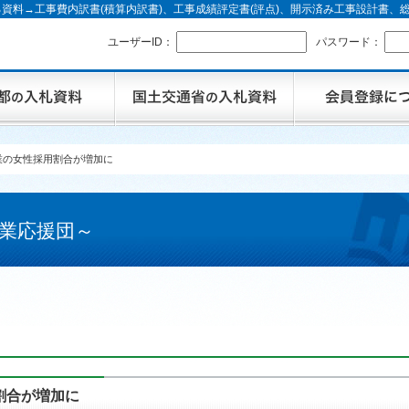
資料→工事費内訳書(積算内訳書)、工事成績評定書(評点)、開示済み工事設計書
ユーザーID：
パスワード：
業の女性採用割合が増加に
業応援団～
割合が増加に