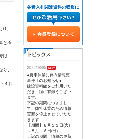
各種入札関連資料の収集に
なり、
2％と着
度以
2026/08/05
なり、
●夏季休業に伴う情報更
新停止のお知らせ●
・4ポ
建設資料館をご利用いた
だき、誠に有難うござい
ます。
下記の期間につきまし
て、弊社休業のため情報
更新を停止させていただ
きます。
【期間】８月１１日(火)
～８月１６日(日)
上記の期間、情報の更新