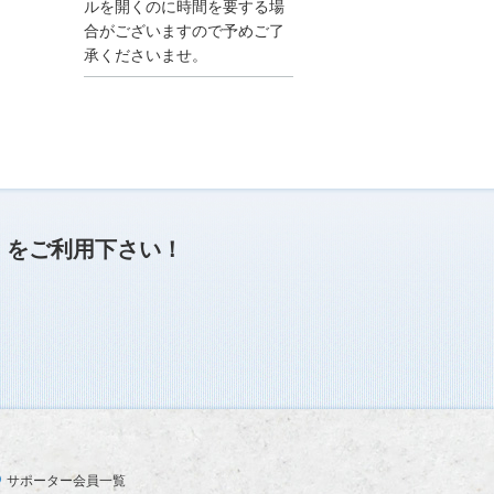
●夏季休業に伴う情報更
ルを開くのに時間を要する場
新停止のお知らせ●
合がございますので予めご了
建設資料館をご利用いた
承くださいませ。
だき、誠に有難うござい
ます。
下記の期間につきまし
て、弊社休業のため情報
更新を停止させていただ
きます。
【期間】８月９日(土)～
８月１７日(日)
上記の期間、情報の更新
がされませんので、ご了
」
をご利用下さい！
承のほど、よろしくお願
い申し上げます。
なお、情報は８月１８日
(月)より登録されます。
2025/04/24
●ゴールデンウィークに
伴う情報更新停止のお知
らせ(04/26～04/29、05/0
3～05/06)●
ユーザー各位
サポーター会員一覧
建設資料館をご利用いた