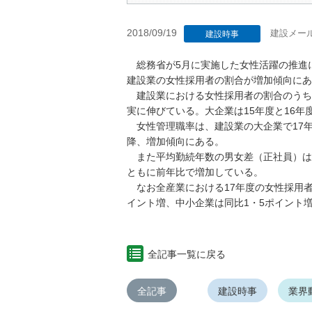
2018/09/19
建設メー
建設時事
総務省が5月に実施した女性活躍の推進
建設業の女性採用者の割合が増加傾向にあ
建設業における女性採用者の割合のうち、中小
実に伸びている。大企業は15年度と16年度
女性管理職率は、建設業の大企業で17年度
降、増加傾向にある。
また平均勤続年数の男女差（正社員）は、建
ともに前年比で増加している。
なお全産業における17年度の女性採用者の
イント増、中小企業は同比1・5ポイント
全記事一覧に戻る
全記事
建設時事
業界