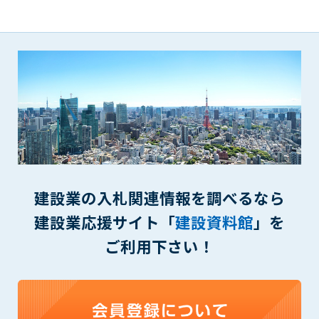
(6) 管理者が承認していない営利を目的とした行為
(7) 公序良俗に反する行為
(8) 犯罪的行為に結びつく行為
(9) その他、法律に反する行為
(10) 建設資料館から知り得た情報及びダウンロードした情報
を、営利を目的として第三者に転売し、または転売のため
に第三者に提供すること
第7条（登録内容の削除）
管理者は、会員が登録した内容が以下に該当する、またはその
恐れのあるものは、会員の承諾なく削除できるものとします。
(1) 登録されている情報が、第6条の定める禁止事項に該当する
建設業の入札関連情報を調べるなら
と管理者が、判断した場合
建設業応援サイト「
建設資料館
」を
(2) 建設資料館の運営および保守管理上、必要と判断した場合
(3) 広告掲載料金の支払が遅延した場合
ご利用下さい！
(4) その他、管理者が不適当と判断した場合
第8条（サービスの変更・中止等）
管理者は、会員の承諾なく、本サービス内容の変更(新規追加、
廃止を含み)し、本サービスの運営を中止または廃止することが