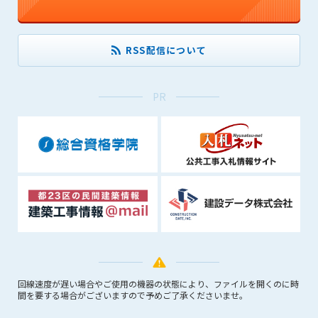
できるものとします。これに起因する会員または他の第三者が
被った損害について管理者は､一切の責任をも負わないものと
します。
RSS配信について
第9条（会員の個人情報）
会員の氏名、住所、性別、年齢、メールアドレスその他本サー
ビスの提供に関連して管理者が知り得た会員の個人情報（以下
PR
個人情報といいます）について、管理者は、以下の各号に該当
する場合を除き、第三者に開示または提供しないものとしま
す。
(1) 会員が、自己の個人情報の開示に事前に同意している場合
(2) 個々の会員を特定できない統計的な処理をした形式で第三
者に提供する場合
(3) 第三者および管理者の権利、財産、安全等を保護するため
に必要であると管理者が判断した場合
(4) 法令等により開示を求められた場合
第10条（免責事項）
回線速度が遅い場合やご使用の機器の状態により、ファイルを開くのに時
管理者は、会員が登録した内容が以下に該当する、またはその
間を要する場合がございますので予めご了承くださいませ。
恐れのあるものは、会員の承諾なく削除できるものとします。