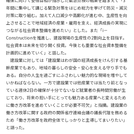
確保に向けて安倍首相が指示した緊急点検の結果を踏まえて「3
年間に集中して講じる緊急対策をはじめ総力を挙げて防災・減災
第4条（会員審査および資格の取り消し）
対策に取り組む。加えて人口減少や高齢化が進む中、生産性を向
会員とは、本規約を承諾の上、所定の会員申込手続きを完了
上させることで地域経済の産業・雇用を支え、経済成長の実現に
後、管理者がこれを承認した者をいいます。
つながる社会資本整備を進めたい」とした。また「i－
Constructionを推進し、建設現場の生産性の2割向上を目指す。
第4条（会員の定義と登録）
社会資本は未来を切り開く投資。今後とも重要な社会資本整備を
1. 管理者は前条により審査の結果、会員申込みをした者が以下
計画的に進めていく」と話した。
の何れかの項目に該当することがわかった場合、その者の会
建設業に対しては「建設業はわが国の経済成長をけん引する基
員としての権限を承認しないことがあります。
(1) 会員申し込みをした者が実在しなかった場合
幹産業でもあり、地域の暮らしの安全・安心を支える守り手でも
(2) 本規約に違反した場合/li>
ある。自分の人生を過ごすにふさわしい魅力的な現場を増やして
(3) 会員申し込みの際、申告事項に虚偽があった場合
いかねばならない。一方で建設業では他産業では当たり前となっ
(4) 会員申込者が管理者所定の手続き通りに会員申込手続き処
ている週休2日の確保が十分でないなど就業者の長時間労働が生
理を行わなかった場合
じており、将来の担い手にとっても魅力ある産業へと変えるため
(5) その他管理者が会員とすることを不適当と判断した場合
に働き方改革を進めていくことが必要不可欠」と指摘。建設業の
2. 管理者は承認後であっても承認した会員が前項の何れかに該
働き方改革に関する政府の関係省庁連絡会議の議長代理を務める
当することが判明した場合、会員資格を取り消すことがあり
ため「働き方改革を政府全体でしっかりと主導してまいりたい」
ます。
と語った。