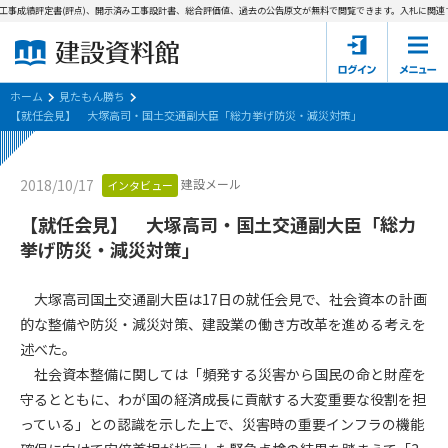
工事成績評定書(評点)、開示済み工事設計書、総合評価値、過去の公告原文が無料で閲覧できます。
入札に関連す
ホーム
建設資料館とは
ホーム
見たもん勝ち
【就任会見】 大塚高司・国土交通副大臣「総力挙げ防災・減災対策」
東京都の入札資料
建設メール
2018/10/17
インタビュー
国土交通省の入札資料
【就任会見】 大塚高司・国土交通副大臣「総力
見たもん勝ち
第1条（規約の目的）
挙げ防災・減災対策」
1. 本規約は、建設資料館が提供するサポーター会あ本員、無料
パスワードの再発行
会員登録について
会員サービスの利用条件等について定めるものです。
大塚高司国土交通副大臣は17日の就任会見で、社会資本の計画
2. 管理者が建設資料館WEB上で随時掲載するルールは本規約の
的な整備や防災・減災対策、建設業の働き方改革を進める考えを
一部を構成するものとします。
サポーター会員一覧
述べた。
社会資本整備に関しては「頻発する災害から国民の命と財産を
第2条（規約の変更）
会社概要
お問い合わせ
個人情報保護方針
守るとともに、わが国の経済成長に貢献する大変重要な役割を担
本規約は、会員の了承を得ることなく、随時変更されることが
会員規約
っている」との認識を示した上で、災害時の重要インフラの機能
あります。変更内容は、建設資料館WEB上に表示した時点で直
ちに全ての会員が了承したものとみなします。