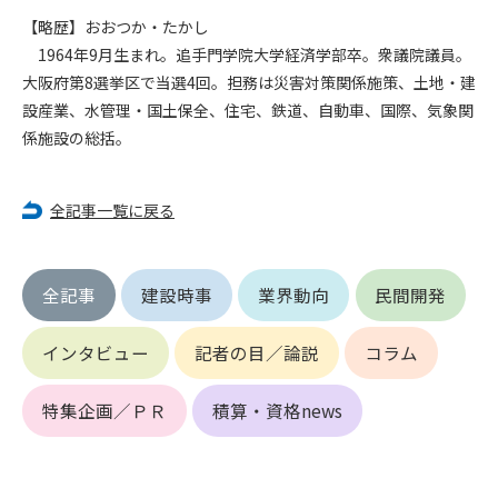
第5条（IDおよびパスワードの管理）
【略歴】おおつか・たかし
1. 会員は申込の際に管理者が発行したIDおよびパスワードの使
1964年9月生まれ。追手門学院大学経済学部卒。衆議院議員。
用および管理について責任を負うものとします。
2. 会員は、自己のIDおよびパスワードを、貸与、譲渡、売買、
大阪府第8選挙区で当選4回。担務は災害対策関係施策、土地・建
その他形態を問わず、第三者に利用させることはできませ
設産業、水管理・国土保全、住宅、鉄道、自動車、国際、気象関
ん。
係施設の総括。
3. 会員は、IDおよびパスワードの管理不十分、使用上の過誤、
第三者（他の会員を含む）の使用等による損害について責任
を負うものとし、管理者は一切責任を負いません。
全記事一覧に戻る
第6条（会員の禁止事項）
1. 会員は建設資料館WEB上で以下の行為をしないものとしま
全記事
建設時事
業界動向
民間開発
す。
(1) 第三者または管理者の著作権、その他知的所有権を侵害す
インタビュー
記者の目／論説
コラム
る行為
(2) 第三者または管理者の財産、プライバシー等を侵害する行
為
特集企画／ＰＲ
積算・資格news
(3) 第三者または管理者を誹謗中傷する行為
(4) 有害なコンピュータプログラム等を送信又は書き込む行為
(5) 第三者に不利益を与える行為