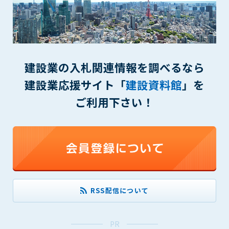
第5条（IDおよびパスワードの管理）
1. 会員は申込の際に管理者が発行したIDおよびパスワードの使
用および管理について責任を負うものとします。
2. 会員は、自己のIDおよびパスワードを、貸与、譲渡、売買、
その他形態を問わず、第三者に利用させることはできませ
ん。
建設業の入札関連情報を調べるなら
3. 会員は、IDおよびパスワードの管理不十分、使用上の過誤、
建設業応援サイト「
建設資料館
」を
第三者（他の会員を含む）の使用等による損害について責任
を負うものとし、管理者は一切責任を負いません。
ご利用下さい！
第6条（会員の禁止事項）
1. 会員は建設資料館WEB上で以下の行為をしないものとしま
す。
(1) 第三者または管理者の著作権、その他知的所有権を侵害す
る行為
(2) 第三者または管理者の財産、プライバシー等を侵害する行
為
RSS配信について
(3) 第三者または管理者を誹謗中傷する行為
(4) 有害なコンピュータプログラム等を送信又は書き込む行為
(5) 第三者に不利益を与える行為
PR