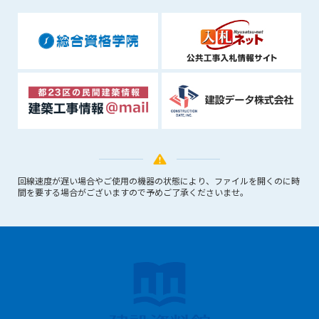
(6) 管理者が承認していない営利を目的とした行為
(7) 公序良俗に反する行為
(8) 犯罪的行為に結びつく行為
(9) その他、法律に反する行為
(10) 建設資料館から知り得た情報及びダウンロードした情報
を、営利を目的として第三者に転売し、または転売のため
に第三者に提供すること
第7条（登録内容の削除）
管理者は、会員が登録した内容が以下に該当する、またはその
恐れのあるものは、会員の承諾なく削除できるものとします。
回線速度が遅い場合やご使用の機器の状態により、ファイルを開くのに時
(1) 登録されている情報が、第6条の定める禁止事項に該当する
間を要する場合がございますので予めご了承くださいませ。
と管理者が、判断した場合
(2) 建設資料館の運営および保守管理上、必要と判断した場合
(3) 広告掲載料金の支払が遅延した場合
(4) その他、管理者が不適当と判断した場合
第8条（サービスの変更・中止等）
管理者は、会員の承諾なく、本サービス内容の変更(新規追加、
廃止を含み)し、本サービスの運営を中止または廃止することが