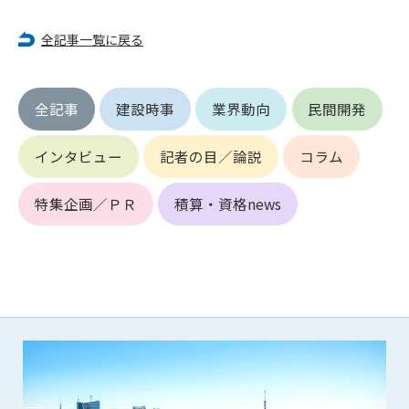
全記事一覧に戻る
第4条（会員審査および資格の取り消し）
会員とは、本規約を承諾の上、所定の会員申込手続きを完了
後、管理者がこれを承認した者をいいます。
全記事
建設時事
業界動向
民間開発
第4条（会員の定義と登録）
1. 管理者は前条により審査の結果、会員申込みをした者が以下
インタビュー
記者の目／論説
コラム
の何れかの項目に該当することがわかった場合、その者の会
員としての権限を承認しないことがあります。
特集企画／ＰＲ
積算・資格news
(1) 会員申し込みをした者が実在しなかった場合
(2) 本規約に違反した場合/li>
(3) 会員申し込みの際、申告事項に虚偽があった場合
(4) 会員申込者が管理者所定の手続き通りに会員申込手続き処
理を行わなかった場合
(5) その他管理者が会員とすることを不適当と判断した場合
2. 管理者は承認後であっても承認した会員が前項の何れかに該
当することが判明した場合、会員資格を取り消すことがあり
ます。