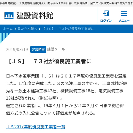
(積算内訳書)、工事成績評定書(評点)、開示済み工事設計書、総合評価値、過去の公告原文が無料で閲覧できま
ホーム
建設資料館とは
ホーム
見たもん勝ち
【ＪＳ】 ７３社が優良施工業者に
東京都の入札資料
建設メール
2019/03/19
建設時事
国土交通省の入札資料
【ＪＳ】 ７３社が優良施工業者に
見たもん勝ち
第1条（規約の目的）
日本下水道事業団（ＪＳ）は２０１７年度の優良施工業者を選定
1. 本規約は、建設資料館が提供するサポーター会あ本員、無料
パスワードの再発行
した。17年度に完成したＪＳの発注工事の中から、工事成績が優
会員登録について
会員サービスの利用条件等について定めるものです。
秀な一般土木建築工事42社、機械設備工事18社、電気設備工事
2. 管理者が建設資料館WEB上で随時掲載するルールは本規約の
13社が選ばれた（別紙参照）。
一部を構成するものとします。
サポーター会員一覧
選定された業者は、19年４月１日から21年３月31日まで総合評
第2条（規約の変更）
価方式の入札公告について評価点が加点される。
会社概要
お問い合わせ
個人情報保護方針
本規約は、会員の了承を得ることなく、随時変更されることが
会員規約
あります。変更内容は、建設資料館WEB上に表示した時点で直
ＪＳ2017年度優良施工業者一覧
ちに全ての会員が了承したものとみなします。