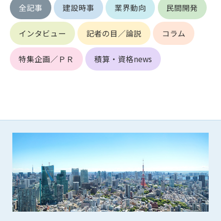
第5条（IDおよびパスワードの管理）
全記事
建設時事
業界動向
民間開発
1. 会員は申込の際に管理者が発行したIDおよびパスワードの使
用および管理について責任を負うものとします。
インタビュー
記者の目／論説
コラム
2. 会員は、自己のIDおよびパスワードを、貸与、譲渡、売買、
その他形態を問わず、第三者に利用させることはできませ
ん。
特集企画／ＰＲ
積算・資格news
3. 会員は、IDおよびパスワードの管理不十分、使用上の過誤、
第三者（他の会員を含む）の使用等による損害について責任
を負うものとし、管理者は一切責任を負いません。
第6条（会員の禁止事項）
1. 会員は建設資料館WEB上で以下の行為をしないものとしま
す。
(1) 第三者または管理者の著作権、その他知的所有権を侵害す
る行為
(2) 第三者または管理者の財産、プライバシー等を侵害する行
為
(3) 第三者または管理者を誹謗中傷する行為
(4) 有害なコンピュータプログラム等を送信又は書き込む行為
(5) 第三者に不利益を与える行為