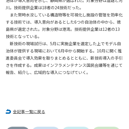
治体が導入意向を示し、静岡県が選ばれた。対象分野は道路と河
川。技術提供企業は18者の24技術だった。
第4条（会員審査および資格の取り消し）
また常時水没している構造物等を可視化し施設の管理を効率化
会員とは、本規約を承諾の上、所定の会員申込手続きを完了
する技術では、導入意向があるとした6つの自治体の中から、徳
後、管理者がこれを承認した者をいいます。
島県が選定された。対象分野は港湾。技術提供企業は12者の13
技術となっている。
第4条（会員の定義と登録）
新技術の現場試行は、5月に実施企業を選定した上でモデル自
1. 管理者は前条により審査の結果、会員申込みをした者が以下
治体が提供する現場において6月中から開始する。10月に開く推
の何れかの項目に該当することがわかった場合、その者の会
進委員会で導入効果を取りまとめるとともに、新技術導入の手引
員としての権限を承認しないことがあります。
(1) 会員申し込みをした者が実在しなかった場合
きを作成する。成果はインフラメンテナンス国民会議等を通じて
(2) 本規約に違反した場合/li>
報告、紹介し、広域的な導入につなげていく。
(3) 会員申し込みの際、申告事項に虚偽があった場合
(4) 会員申込者が管理者所定の手続き通りに会員申込手続き処
理を行わなかった場合
(5) その他管理者が会員とすることを不適当と判断した場合
2. 管理者は承認後であっても承認した会員が前項の何れかに該
当することが判明した場合、会員資格を取り消すことがあり
全記事一覧に戻る
ます。