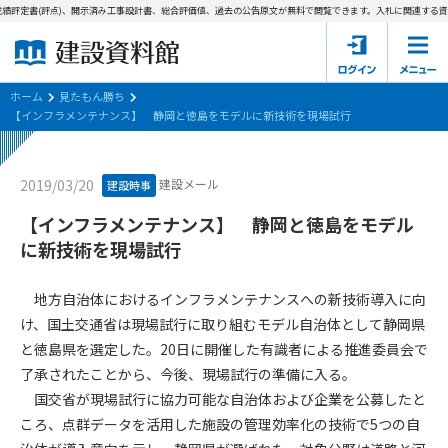
績評定書(評点)、開示済み工事設計書、総合評価値、過去の公告原文が無料で閲覧できます。
入札に関連する資料
ホーム
建設資料館とは
ホーム
見たもん勝ち
【インフラメンテナンス】 静岡と徳島をモデルに新技術を現場試行
東京都の入札資料
建設メール
2019/03/20
建設時事
国土交通省の入札資料
【インフラメンテナンス】 静岡と徳島をモデル
見たもん勝ち
第1条（規約の目的）
に新技術を現場試行
1. 本規約は、建設資料館が提供するサポーター会あ本員、無料
パスワードの再発行
会員登録について
会員サービスの利用条件等について定めるものです。
地方自治体におけるインフラメンテナンスへの新技術導入に向
2. 管理者が建設資料館WEB上で随時掲載するルールは本規約の
け、国土交通省は現場試行に取り組むモデル自治体として静岡県
一部を構成するものとします。
サポーター会員一覧
と徳島県を選定した。20日に開催した有識者による推進委員会で
了承されたことから、今後、現場試行の準備に入る。
第2条（規約の変更）
会社概要
お問い合わせ
個人情報保護方針
国交省が現場試行に協力可能な自治体および企業を公募したと
本規約は、会員の了承を得ることなく、随時変更されることが
会員規約
ころ、点群データを活用した施設の管理効率化の技術で5つの自
あります。変更内容は、建設資料館WEB上に表示した時点で直
ちに全ての会員が了承したものとみなします。