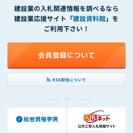
(6) 管理者が承認していない営利を目的とした行為
建設業の入札関連情報を調べるなら
(7) 公序良俗に反する行為
建設業応援サイト「
建設資料館
」を
(8) 犯罪的行為に結びつく行為
(9) その他、法律に反する行為
ご利用下さい！
(10) 建設資料館から知り得た情報及びダウンロードした情報
を、営利を目的として第三者に転売し、または転売のため
に第三者に提供すること
第7条（登録内容の削除）
管理者は、会員が登録した内容が以下に該当する、またはその
恐れのあるものは、会員の承諾なく削除できるものとします。
(1) 登録されている情報が、第6条の定める禁止事項に該当する
RSS配信について
と管理者が、判断した場合
(2) 建設資料館の運営および保守管理上、必要と判断した場合
(3) 広告掲載料金の支払が遅延した場合
PR
(4) その他、管理者が不適当と判断した場合
第8条（サービスの変更・中止等）
管理者は、会員の承諾なく、本サービス内容の変更(新規追加、
廃止を含み)し、本サービスの運営を中止または廃止することが