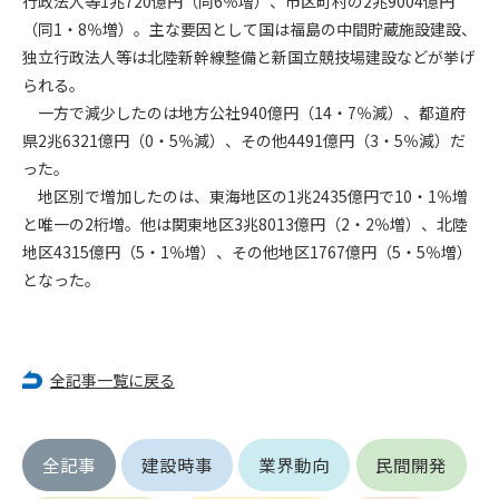
行政法人等1兆720億円（同6％増）、市区町村の2兆9004億円
（同1・8％増）。主な要因として国は福島の中間貯蔵施設建設、
第4条（会員審査および資格の取り消し）
独立行政法人等は北陸新幹線整備と新国立競技場建設などが挙げ
会員とは、本規約を承諾の上、所定の会員申込手続きを完了
られる。
後、管理者がこれを承認した者をいいます。
一方で減少したのは地方公社940億円（14・7％減）、都道府
県2兆6321億円（0・5％減）、その他4491億円（3・5％減）だ
第4条（会員の定義と登録）
った。
1. 管理者は前条により審査の結果、会員申込みをした者が以下
地区別で増加したのは、東海地区の1兆2435億円で10・1％増
の何れかの項目に該当することがわかった場合、その者の会
と唯一の2桁増。他は関東地区3兆8013億円（2・2％増）、北陸
員としての権限を承認しないことがあります。
(1) 会員申し込みをした者が実在しなかった場合
地区4315億円（5・1％増）、その他地区1767億円（5・5％増）
(2) 本規約に違反した場合/li>
となった。
(3) 会員申し込みの際、申告事項に虚偽があった場合
(4) 会員申込者が管理者所定の手続き通りに会員申込手続き処
理を行わなかった場合
(5) その他管理者が会員とすることを不適当と判断した場合
全記事一覧に戻る
2. 管理者は承認後であっても承認した会員が前項の何れかに該
当することが判明した場合、会員資格を取り消すことがあり
ます。
全記事
建設時事
業界動向
民間開発