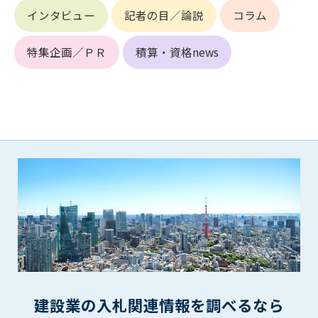
第5条（IDおよびパスワードの管理）
インタビュー
記者の目／論説
コラム
1. 会員は申込の際に管理者が発行したIDおよびパスワードの使
用および管理について責任を負うものとします。
2. 会員は、自己のIDおよびパスワードを、貸与、譲渡、売買、
特集企画／ＰＲ
積算・資格news
その他形態を問わず、第三者に利用させることはできませ
ん。
3. 会員は、IDおよびパスワードの管理不十分、使用上の過誤、
第三者（他の会員を含む）の使用等による損害について責任
を負うものとし、管理者は一切責任を負いません。
第6条（会員の禁止事項）
1. 会員は建設資料館WEB上で以下の行為をしないものとしま
す。
(1) 第三者または管理者の著作権、その他知的所有権を侵害す
る行為
(2) 第三者または管理者の財産、プライバシー等を侵害する行
為
(3) 第三者または管理者を誹謗中傷する行為
(4) 有害なコンピュータプログラム等を送信又は書き込む行為
建設業の入札関連情報を調べるなら
(5) 第三者に不利益を与える行為