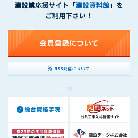
建設業応援サイト「
建設資料館
」を
(6) 管理者が承認していない営利を目的とした行為
(7) 公序良俗に反する行為
ご利用下さい！
(8) 犯罪的行為に結びつく行為
(9) その他、法律に反する行為
(10) 建設資料館から知り得た情報及びダウンロードした情報
を、営利を目的として第三者に転売し、または転売のため
に第三者に提供すること
第7条（登録内容の削除）
管理者は、会員が登録した内容が以下に該当する、またはその
RSS配信について
恐れのあるものは、会員の承諾なく削除できるものとします。
(1) 登録されている情報が、第6条の定める禁止事項に該当する
と管理者が、判断した場合
PR
(2) 建設資料館の運営および保守管理上、必要と判断した場合
(3) 広告掲載料金の支払が遅延した場合
(4) その他、管理者が不適当と判断した場合
第8条（サービスの変更・中止等）
管理者は、会員の承諾なく、本サービス内容の変更(新規追加、
廃止を含み)し、本サービスの運営を中止または廃止することが