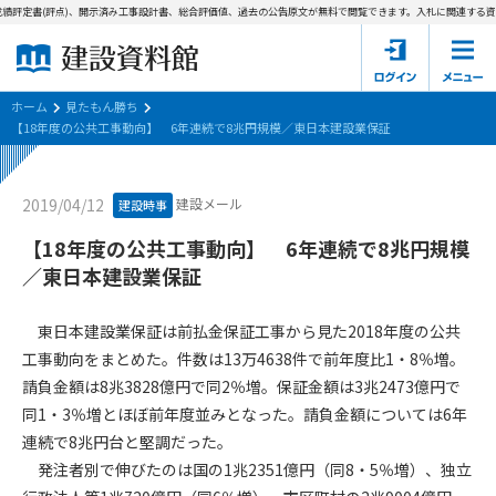
績評定書(評点)、開示済み工事設計書、総合評価値、過去の公告原文が無料で閲覧できます。
入札に関連する資料
ホーム
建設資料館とは
ホーム
見たもん勝ち
【18年度の公共工事動向】 6年連続で8兆円規模／東日本建設業保証
東京都の入札資料
建設メール
2019/04/12
建設時事
国土交通省の入札資料
【18年度の公共工事動向】 6年連続で8兆円規模
見たもん勝ち
第1条（規約の目的）
／東日本建設業保証
1. 本規約は、建設資料館が提供するサポーター会あ本員、無料
パスワードの再発行
会員登録について
会員サービスの利用条件等について定めるものです。
東日本建設業保証は前払金保証工事から見た2018年度の公共
2. 管理者が建設資料館WEB上で随時掲載するルールは本規約の
工事動向をまとめた。件数は13万4638件で前年度比1・8％増。
一部を構成するものとします。
サポーター会員一覧
請負金額は8兆3828億円で同2％増。保証金額は3兆2473億円で
同1・3％増とほぼ前年度並みとなった。請負金額については6年
第2条（規約の変更）
会社概要
お問い合わせ
個人情報保護方針
連続で8兆円台と堅調だった。
本規約は、会員の了承を得ることなく、随時変更されることが
会員規約
発注者別で伸びたのは国の1兆2351億円（同8・5％増）、独立
あります。変更内容は、建設資料館WEB上に表示した時点で直
ちに全ての会員が了承したものとみなします。