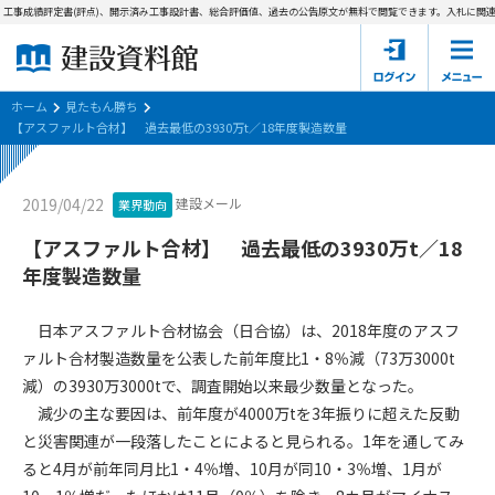
工事成績評定書(評点)、開示済み工事設計書、総合評価値、過去の公告原文が無料で閲覧できます。
入札に関連す
ホーム
建設資料館とは
ホーム
見たもん勝ち
【アスファルト合材】 過去最低の3930万t／18年度製造数量
東京都の入札資料
建設メール
2019/04/22
業界動向
国土交通省の入札資料
【アスファルト合材】 過去最低の3930万t／18
見たもん勝ち
第1条（規約の目的）
年度製造数量
1. 本規約は、建設資料館が提供するサポーター会あ本員、無料
パスワードの再発行
会員登録について
会員サービスの利用条件等について定めるものです。
日本アスファルト合材協会（日合協）は、2018年度のアスフ
2. 管理者が建設資料館WEB上で随時掲載するルールは本規約の
ァルト合材製造数量を公表した前年度比1・8％減（73万3000t
一部を構成するものとします。
サポーター会員一覧
減）の3930万3000tで、調査開始以来最少数量となった。
減少の主な要因は、前年度が4000万tを3年振りに超えた反動
第2条（規約の変更）
会社概要
お問い合わせ
個人情報保護方針
と災害関連が一段落したことによると見られる。1年を通してみ
本規約は、会員の了承を得ることなく、随時変更されることが
会員規約
ると4月が前年同月比1・4％増、10月が同10・3％増、1月が
あります。変更内容は、建設資料館WEB上に表示した時点で直
ちに全ての会員が了承したものとみなします。