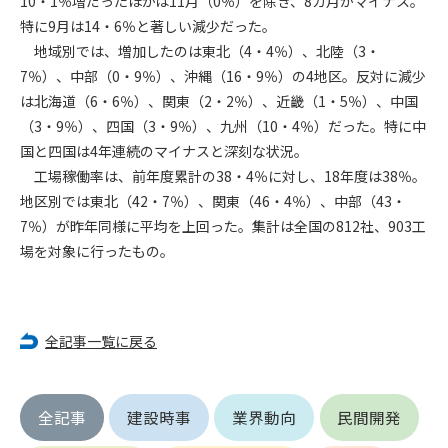
10・1％増だったほかは11月（0％）を除き、8カ月がマイナス。
特に9月は14・6％と著しい減少だった。
第4条（会員審査および資格の取り消し）
地域別では、増加したのは東北（4・4％）、北陸（3・
会員とは、本規約を承諾の上、所定の会員申込手続きを完了
7％）、中部（0・9％）、沖縄（16・9％）の4地区。反対に減少
後、管理者がこれを承認した者をいいます。
は北海道（6・6％）、関東（2・2％）、近畿（1・5％）、中国
（3・9％）、四国（3・9％）、九州（10・4％）だった。特に中
第4条（会員の定義と登録）
国と四国は4年連続のマイナスと深刻な状況。
1. 管理者は前条により審査の結果、会員申込みをした者が以下
工場稼働率は、前年度累計の38・4％に対し、18年度は38％。
の何れかの項目に該当することがわかった場合、その者の会
地区別では東北（42・7％）、関東（46・4％）、中部（43・
員としての権限を承認しないことがあります。
(1) 会員申し込みをした者が実在しなかった場合
7％）が昨年同様に平均を上回った。集計は全国の812社、903工
(2) 本規約に違反した場合/li>
場を対象に行ったもの。
(3) 会員申し込みの際、申告事項に虚偽があった場合
(4) 会員申込者が管理者所定の手続き通りに会員申込手続き処
理を行わなかった場合
(5) その他管理者が会員とすることを不適当と判断した場合
全記事一覧に戻る
2. 管理者は承認後であっても承認した会員が前項の何れかに該
当することが判明した場合、会員資格を取り消すことがあり
ます。
全記事
建設時事
業界動向
民間開発