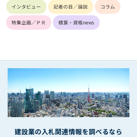
第5条（IDおよびパスワードの管理）
インタビュー
記者の目／論説
コラム
1. 会員は申込の際に管理者が発行したIDおよびパスワードの使
用および管理について責任を負うものとします。
2. 会員は、自己のIDおよびパスワードを、貸与、譲渡、売買、
特集企画／ＰＲ
積算・資格news
その他形態を問わず、第三者に利用させることはできませ
ん。
3. 会員は、IDおよびパスワードの管理不十分、使用上の過誤、
第三者（他の会員を含む）の使用等による損害について責任
を負うものとし、管理者は一切責任を負いません。
第6条（会員の禁止事項）
1. 会員は建設資料館WEB上で以下の行為をしないものとしま
す。
(1) 第三者または管理者の著作権、その他知的所有権を侵害す
る行為
(2) 第三者または管理者の財産、プライバシー等を侵害する行
為
(3) 第三者または管理者を誹謗中傷する行為
(4) 有害なコンピュータプログラム等を送信又は書き込む行為
建設業の入札関連情報を調べるなら
(5) 第三者に不利益を与える行為