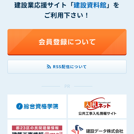
建設業応援サイト「
建設資料館
」を
(6) 管理者が承認していない営利を目的とした行為
(7) 公序良俗に反する行為
ご利用下さい！
(8) 犯罪的行為に結びつく行為
(9) その他、法律に反する行為
(10) 建設資料館から知り得た情報及びダウンロードした情報
を、営利を目的として第三者に転売し、または転売のため
に第三者に提供すること
第7条（登録内容の削除）
管理者は、会員が登録した内容が以下に該当する、またはその
RSS配信について
恐れのあるものは、会員の承諾なく削除できるものとします。
(1) 登録されている情報が、第6条の定める禁止事項に該当する
と管理者が、判断した場合
PR
(2) 建設資料館の運営および保守管理上、必要と判断した場合
(3) 広告掲載料金の支払が遅延した場合
(4) その他、管理者が不適当と判断した場合
第8条（サービスの変更・中止等）
管理者は、会員の承諾なく、本サービス内容の変更(新規追加、
廃止を含み)し、本サービスの運営を中止または廃止することが