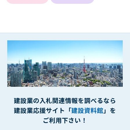
1. 管理者は、会員が本サービスを利用することにより得た情報
等（プログラムを含みます）について、その完全性、正確性
を保証もしないものとします。また、当該情報等に起因して
生じた一切の損害に対して、管理者は、何らの責任も負わな
いものとします。
2. 会員は、自己の費用と責任において本サービスを利用するも
のとし、会員による本サービスの利用に関連し、第三者から
問合せ、クレーム、請求等がなされまたは訴訟が提起された
場合、当該会員は、自らの費用と責任においてこれを解決す
るものとし、管理者を一切免責するものとします。
3. 本サービスにおいて掲載されている広告等によって行われる
取引に起因する損害及び広告等が掲載されたこと自体に起因
する損害については一切責任を負いません。
第11条（運用の停止）
建設業の入札関連情報を調べるなら
停電や天災等の不可抗力、または保守・点検・加入者の利便性
向上のための設備工事等の為に本サービスの運用を停止するこ
建設業応援サイト「
建設資料館
」を
とがあります。運用停止については事前に建設資料館WEB上で
ご利用下さい！
通知申し上げますが、緊急時はその限りではありません。
第12条（変更の届出）