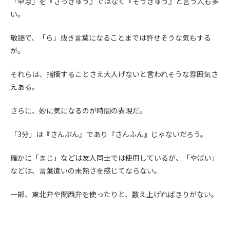
「早急」を『さっきゅう』ではなく『そうきゅう』と言う人も多
第5条（IDおよびパスワードの管理）
1. 会員は申込の際に管理者が発行したIDおよびパスワードの使
い。
用および管理について責任を負うものとします。
2. 会員は、自己のIDおよびパスワードを、貸与、譲渡、売買、
敬語で、「ら」抜き言葉になることまでは許せそうな気もする
その他形態を問わず、第三者に利用させることはできませ
が。
ん。
3. 会員は、IDおよびパスワードの管理不十分、使用上の過誤、
それらは、指摘することさえ大人げないと言われそうな雰囲気さ
第三者（他の会員を含む）の使用等による損害について責任
えある。
を負うものとし、管理者は一切責任を負いません。
さらに、妙に気になるのが時間の表現だ。
第6条（会員の禁止事項）
1. 会員は建設資料館WEB上で以下の行為をしないものとしま
「3分」は『さんぷん』であり『さんふん』じゃないだろう。
す。
(1) 第三者または管理者の著作権、その他知的所有権を侵害す
確かに「まじ」などは友人同士では使用しているが、「やばい」
る行為
などは、言葉遣いの未熟さを感じてならない。
(2) 第三者または管理者の財産、プライバシー等を侵害する行
為
一部、東北弁や関西弁を使ったりと、数え上げればきりがない。
(3) 第三者または管理者を誹謗中傷する行為
(4) 有害なコンピュータプログラム等を送信又は書き込む行為
(5) 第三者に不利益を与える行為