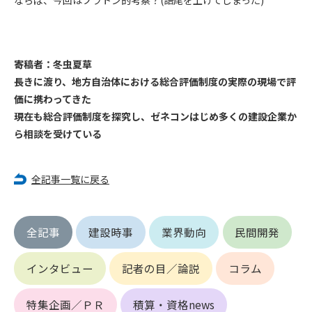
できるものとします。これに起因する会員または他の第三者が
被った損害について管理者は､一切の責任をも負わないものと
します。
第9条（会員の個人情報）
寄稿者：冬虫夏草
会員の氏名、住所、性別、年齢、メールアドレスその他本サー
長きに渡り、地方自治体における総合評価制度の実際の現場で評
ビスの提供に関連して管理者が知り得た会員の個人情報（以下
価に携わってきた
個人情報といいます）について、管理者は、以下の各号に該当
現在も総合評価制度を探究し、ゼネコンはじめ多くの建設企業か
する場合を除き、第三者に開示または提供しないものとしま
ら相談を受けている
す。
(1) 会員が、自己の個人情報の開示に事前に同意している場合
(2) 個々の会員を特定できない統計的な処理をした形式で第三
全記事一覧に戻る
者に提供する場合
(3) 第三者および管理者の権利、財産、安全等を保護するため
に必要であると管理者が判断した場合
全記事
建設時事
業界動向
民間開発
(4) 法令等により開示を求められた場合
第10条（免責事項）
インタビュー
記者の目／論説
コラム
管理者は、会員が登録した内容が以下に該当する、またはその
恐れのあるものは、会員の承諾なく削除できるものとします。
特集企画／ＰＲ
積算・資格news