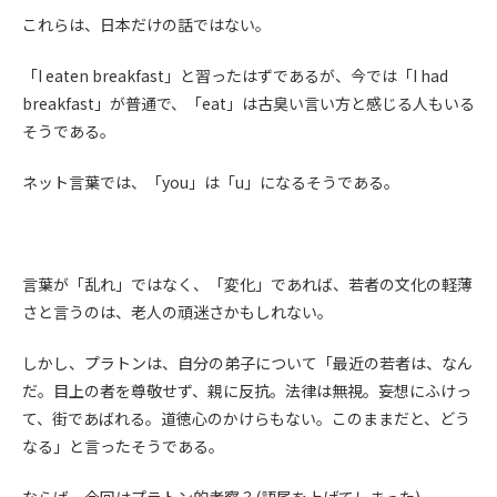
(6) 管理者が承認していない営利を目的とした行為
これらは、日本だけの話ではない。
(7) 公序良俗に反する行為
(8) 犯罪的行為に結びつく行為
「I eaten breakfast」と習ったはずであるが、今では「I had
(9) その他、法律に反する行為
breakfast」が普通で、「eat」は古臭い言い方と感じる人もいる
(10) 建設資料館から知り得た情報及びダウンロードした情報
そうである。
を、営利を目的として第三者に転売し、または転売のため
に第三者に提供すること
ネット言葉では、「you」は「u」になるそうである。
第7条（登録内容の削除）
管理者は、会員が登録した内容が以下に該当する、またはその
恐れのあるものは、会員の承諾なく削除できるものとします。
言葉が「乱れ」ではなく、「変化」であれば、若者の文化の軽薄
(1) 登録されている情報が、第6条の定める禁止事項に該当する
さと言うのは、老人の頑迷さかもしれない。
と管理者が、判断した場合
(2) 建設資料館の運営および保守管理上、必要と判断した場合
しかし、プラトンは、自分の弟子について「最近の若者は、なん
(3) 広告掲載料金の支払が遅延した場合
だ。目上の者を尊敬せず、親に反抗。法律は無視。妄想にふけっ
(4) その他、管理者が不適当と判断した場合
て、街であばれる。道徳心のかけらもない。このままだと、どう
第8条（サービスの変更・中止等）
なる」と言ったそうである。
管理者は、会員の承諾なく、本サービス内容の変更(新規追加、
廃止を含み)し、本サービスの運営を中止または廃止することが
ならば、今回はプラトン的考察？(語尾を上げてしまった)