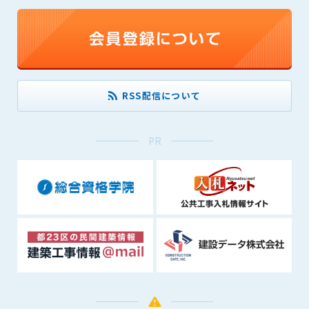
会員は、住所、電話番号、その他管理者への届出内容に変更が
あった場合には、速やかに所定の方法で変更の届出をするもの
とします。届出がなかったことで会員が不利益を被ったとして
も、管理者は一切その責任を負いません。
第13条（退会／広告掲載解除）
1. サポーター会員が本サービスへの広告掲載を解約する場合
RSS配信について
は、契約期間終了月の10日までに書面・電話等で管理者宛に
通知・連絡するものとします。その場合、契約期間終了月の
月末をもって解約とします。
PR
2. 本サービスの最低利用期間はサービスを開始した日から6か
月間とします。
3. いかなる事由によっても、すでにお支払済の料金等の払い戻
しや、日割り計算はしないことを承諾するものとします。
第14条（契約の継続）
上記13条に規定する退会の意思表示がなき場合、次期契約を自
動延長とします。
第15条（準拠法・管轄裁判所）
本規約の準拠法は日本法とします。本規約をめぐる一切の紛争
については、東京簡易裁判所または東京地方裁判所をもって第