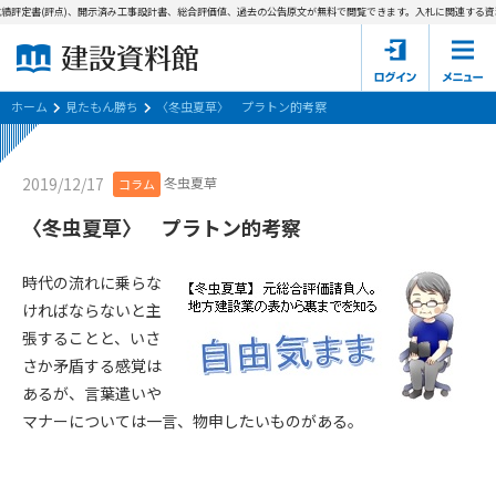
績評定書(評点)、開示済み工事設計書、総合評価値、過去の公告原文が無料で閲覧できます。
入札に関連する資料
ホーム
建設資料館とは
ホーム
見たもん勝ち
〈冬虫夏草〉 プラトン的考察
東京都の入札資料
冬虫夏草
2019/12/17
コラム
国土交通省の入札資料
〈冬虫夏草〉 プラトン的考察
見たもん勝ち
第1条（規約の目的）
時代の流れに乗らな
1. 本規約は、建設資料館が提供するサポーター会あ本員、無料
パスワードの再発行
ければならないと主
会員登録について
会員サービスの利用条件等について定めるものです。
張することと、いさ
2. 管理者が建設資料館WEB上で随時掲載するルールは本規約の
さか矛盾する感覚は
一部を構成するものとします。
サポーター会員一覧
あるが、言葉遣いや
第2条（規約の変更）
マナーについては一言、物申したいものがある。
会社概要
お問い合わせ
個人情報保護方針
本規約は、会員の了承を得ることなく、随時変更されることが
会員規約
あります。変更内容は、建設資料館WEB上に表示した時点で直
ちに全ての会員が了承したものとみなします。