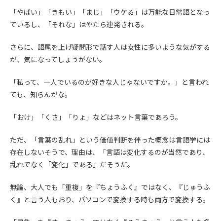
「やばい」「きもい」「まじ」「ウケる」は万能な日常語となっ
第4条（会員審査および資格の取り消し）
ているし、「それな」はやたら連発される。
会員とは、本規約を承諾の上、所定の会員申込手続きを完了
後、管理者がこれを承認した者をいいます。
さらに、語尾を上げ疑問形で話す人は女性に多いような気がする
が、気になってしょうがない。
第4条（会員の定義と登録）
1. 管理者は前条により審査の結果、会員申込みをした者が以下
「私って、一人でいるのが好きな人じゃないですか。」と言われ
の何れかの項目に該当することがわかった場合、その者の会
ても、知らんがな。
員としての権限を承認しないことがあります。
(1) 会員申し込みをした者が実在しなかった場合
「おけ」「くさ」「りょ」などはネット言葉であろう。
(2) 本規約に違反した場合/li>
(3) 会員申し込みの際、申告事項に虚偽があった場合
ただ、「言葉の乱れ」という価値判断を伴った概念は言語学には
(4) 会員申込者が管理者所定の手続き通りに会員申込手続き処
存在しないそうで、理由は、「言語は変化するのが当然であり、
理を行わなかった場合
乱れでなく「変化」である」だそうだ。
(5) その他管理者が会員とすることを不適当と判断した場合
2. 管理者は承認後であっても承認した会員が前項の何れかに該
無論、大人でも「重複」を『ちょうふく』ではなく、『じゅうふ
当することが判明した場合、会員資格を取り消すことがあり
く』と言う人もおり、パソコンで変換する時も両方で変換する。
ます。