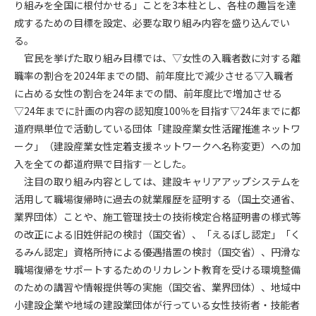
り組みを全国に根付かせる」ことを3本柱とし、各柱の趣旨を達
成するための目標を設定、必要な取り組み内容を盛り込んでい
第4条（会員審査および資格の取り消し）
る。
会員とは、本規約を承諾の上、所定の会員申込手続きを完了
官民を挙げた取り組み目標では、▽女性の入職者数に対する離
後、管理者がこれを承認した者をいいます。
職率の割合を2024年までの間、前年度比で減少させる▽入職者
に占める女性の割合を24年までの間、前年度比で増加させる
第4条（会員の定義と登録）
1. 管理者は前条により審査の結果、会員申込みをした者が以下
▽24年までに計画の内容の認知度100％を目指す▽24年までに都
の何れかの項目に該当することがわかった場合、その者の会
道府県単位で活動している団体「建設産業女性活躍推進ネットワ
員としての権限を承認しないことがあります。
ーク」（建設産業女性定着支援ネットワークへ名称変更）への加
(1) 会員申し込みをした者が実在しなかった場合
入を全ての都道府県で目指す―とした。
(2) 本規約に違反した場合/li>
注目の取り組み内容としては、建設キャリアアップシステムを
(3) 会員申し込みの際、申告事項に虚偽があった場合
活用して職場復帰時に過去の就業履歴を証明する（国土交通省、
(4) 会員申込者が管理者所定の手続き通りに会員申込手続き処
業界団体）ことや、施工管理技士の技術検定合格証明書の様式等
理を行わなかった場合
の改正による旧姓併記の検討（国交省）、「えるぼし認定」「く
(5) その他管理者が会員とすることを不適当と判断した場合
るみん認定」資格所持による優遇措置の検討（国交省）、円滑な
2. 管理者は承認後であっても承認した会員が前項の何れかに該
職場復帰をサポートするためのリカレント教育を受ける環境整備
当することが判明した場合、会員資格を取り消すことがあり
のための講習や情報提供等の実施（国交省、業界団体）、地域中
ます。
小建設企業や地域の建設業団体が行っている女性技術者・技能者