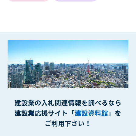
(6) 管理者が承認していない営利を目的とした行為
(7) 公序良俗に反する行為
(8) 犯罪的行為に結びつく行為
(9) その他、法律に反する行為
(10) 建設資料館から知り得た情報及びダウンロードした情報
を、営利を目的として第三者に転売し、または転売のため
に第三者に提供すること
第7条（登録内容の削除）
管理者は、会員が登録した内容が以下に該当する、またはその
恐れのあるものは、会員の承諾なく削除できるものとします。
(1) 登録されている情報が、第6条の定める禁止事項に該当する
と管理者が、判断した場合
(2) 建設資料館の運営および保守管理上、必要と判断した場合
(3) 広告掲載料金の支払が遅延した場合
建設業の入札関連情報を調べるなら
(4) その他、管理者が不適当と判断した場合
建設業応援サイト「
建設資料館
」を
第8条（サービスの変更・中止等）
ご利用下さい！
管理者は、会員の承諾なく、本サービス内容の変更(新規追加、
廃止を含み)し、本サービスの運営を中止または廃止することが