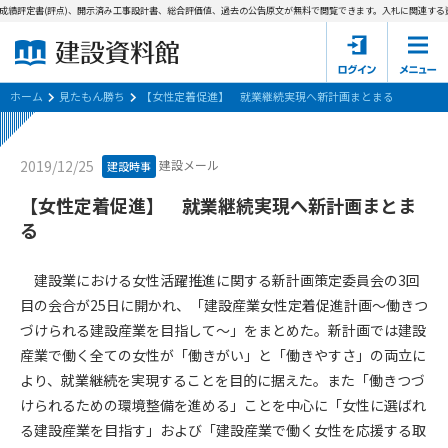
成績評定書(評点)、開示済み工事設計書、総合評価値、過去の公告原文が無料で閲覧できます。
入札に関連する資
ホーム
建設資料館とは
ホーム
見たもん勝ち
【女性定着促進】 就業継続実現へ新計画まとまる
東京都の入札資料
建設メール
2019/12/25
建設時事
国土交通省の入札資料
【女性定着促進】 就業継続実現へ新計画まとま
る
見たもん勝ち
第1条（規約の目的）
1. 本規約は、建設資料館が提供するサポーター会あ本員、無料
パスワードの再発行
建設業における女性活躍推進に関する新計画策定委員会の3回
会員登録について
会員サービスの利用条件等について定めるものです。
目の会合が25日に開かれ、「建設産業女性定着促進計画～働きつ
2. 管理者が建設資料館WEB上で随時掲載するルールは本規約の
づけられる建設産業を目指して～」をまとめた。新計画では建設
一部を構成するものとします。
サポーター会員一覧
産業で働く全ての女性が「働きがい」と「働きやすさ」の両立に
第2条（規約の変更）
より、就業継続を実現することを目的に据えた。また「働きつづ
会社概要
お問い合わせ
個人情報保護方針
本規約は、会員の了承を得ることなく、随時変更されることが
けられるための環境整備を進める」ことを中心に「女性に選ばれ
会員規約
あります。変更内容は、建設資料館WEB上に表示した時点で直
る建設産業を目指す」および「建設産業で働く女性を応援する取
ちに全ての会員が了承したものとみなします。