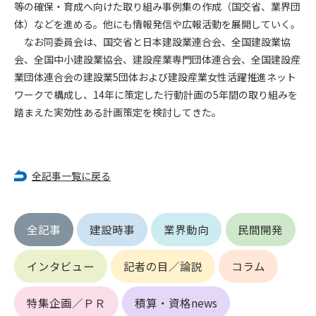
第5条（IDおよびパスワードの管理）
等の確保・育成へ向けた取り組み事例集の作成（国交省、業界団
1. 会員は申込の際に管理者が発行したIDおよびパスワードの使
体）などを進める。他にも情報発信や広報活動を展開していく。
用および管理について責任を負うものとします。
なお同委員会は、国交省と日本建設業連合会、全国建設業協
2. 会員は、自己のIDおよびパスワードを、貸与、譲渡、売買、
会、全国中小建設業協会、建設産業専門団体連合会、全国建設産
その他形態を問わず、第三者に利用させることはできませ
業団体連合会の建設業5団体および建設産業女性活躍推進ネット
ん。
ワークで構成し、14年に策定した行動計画の5年間の取り組みを
3. 会員は、IDおよびパスワードの管理不十分、使用上の過誤、
踏まえた実効性ある計画策定を検討してきた。
第三者（他の会員を含む）の使用等による損害について責任
を負うものとし、管理者は一切責任を負いません。
第6条（会員の禁止事項）
全記事一覧に戻る
1. 会員は建設資料館WEB上で以下の行為をしないものとしま
す。
(1) 第三者または管理者の著作権、その他知的所有権を侵害す
る行為
全記事
建設時事
業界動向
民間開発
(2) 第三者または管理者の財産、プライバシー等を侵害する行
為
インタビュー
記者の目／論説
コラム
(3) 第三者または管理者を誹謗中傷する行為
(4) 有害なコンピュータプログラム等を送信又は書き込む行為
特集企画／ＰＲ
積算・資格news
(5) 第三者に不利益を与える行為