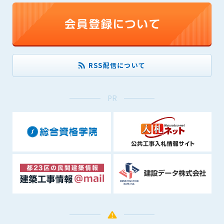
できるものとします。これに起因する会員または他の第三者が
被った損害について管理者は､一切の責任をも負わないものと
します。
第9条（会員の個人情報）
会員の氏名、住所、性別、年齢、メールアドレスその他本サー
RSS配信について
ビスの提供に関連して管理者が知り得た会員の個人情報（以下
個人情報といいます）について、管理者は、以下の各号に該当
する場合を除き、第三者に開示または提供しないものとしま
PR
す。
(1) 会員が、自己の個人情報の開示に事前に同意している場合
(2) 個々の会員を特定できない統計的な処理をした形式で第三
者に提供する場合
(3) 第三者および管理者の権利、財産、安全等を保護するため
に必要であると管理者が判断した場合
(4) 法令等により開示を求められた場合
第10条（免責事項）
管理者は、会員が登録した内容が以下に該当する、またはその
恐れのあるものは、会員の承諾なく削除できるものとします。