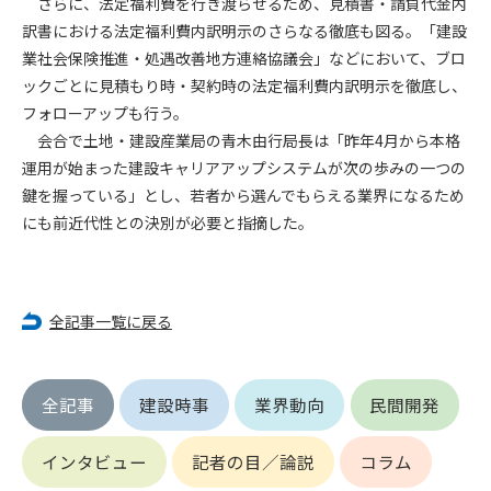
さらに、法定福利費を行き渡らせるため、見積書・請負代金内
第5条（IDおよびパスワードの管理）
1. 会員は申込の際に管理者が発行したIDおよびパスワードの使
訳書における法定福利費内訳明示のさらなる徹底も図る。「建設
用および管理について責任を負うものとします。
業社会保険推進・処遇改善地方連絡協議会」などにおいて、ブロ
2. 会員は、自己のIDおよびパスワードを、貸与、譲渡、売買、
ックごとに見積もり時・契約時の法定福利費内訳明示を徹底し、
その他形態を問わず、第三者に利用させることはできませ
フォローアップも行う。
ん。
会合で土地・建設産業局の青木由行局長は「昨年4月から本格
3. 会員は、IDおよびパスワードの管理不十分、使用上の過誤、
運用が始まった建設キャリアアップシステムが次の歩みの一つの
第三者（他の会員を含む）の使用等による損害について責任
鍵を握っている」とし、若者から選んでもらえる業界になるため
を負うものとし、管理者は一切責任を負いません。
にも前近代性との決別が必要と指摘した。
第6条（会員の禁止事項）
1. 会員は建設資料館WEB上で以下の行為をしないものとしま
す。
全記事一覧に戻る
(1) 第三者または管理者の著作権、その他知的所有権を侵害す
る行為
(2) 第三者または管理者の財産、プライバシー等を侵害する行
全記事
建設時事
業界動向
民間開発
為
(3) 第三者または管理者を誹謗中傷する行為
(4) 有害なコンピュータプログラム等を送信又は書き込む行為
インタビュー
記者の目／論説
コラム
(5) 第三者に不利益を与える行為