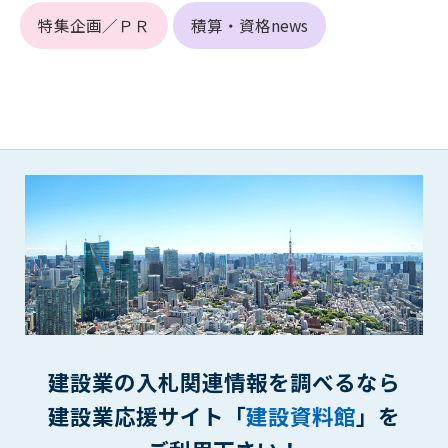
(6) 管理者が承認していない営利を目的とした行為
特集企画／ＰＲ
積算・資格news
(7) 公序良俗に反する行為
(8) 犯罪的行為に結びつく行為
(9) その他、法律に反する行為
(10) 建設資料館から知り得た情報及びダウンロードした情報
を、営利を目的として第三者に転売し、または転売のため
に第三者に提供すること
第7条（登録内容の削除）
管理者は、会員が登録した内容が以下に該当する、またはその
恐れのあるものは、会員の承諾なく削除できるものとします。
(1) 登録されている情報が、第6条の定める禁止事項に該当する
と管理者が、判断した場合
(2) 建設資料館の運営および保守管理上、必要と判断した場合
(3) 広告掲載料金の支払が遅延した場合
(4) その他、管理者が不適当と判断した場合
建設業の入札関連情報を調べるなら
第8条（サービスの変更・中止等）
建設業応援サイト「
建設資料館
」を
管理者は、会員の承諾なく、本サービス内容の変更(新規追加、
廃止を含み)し、本サービスの運営を中止または廃止することが