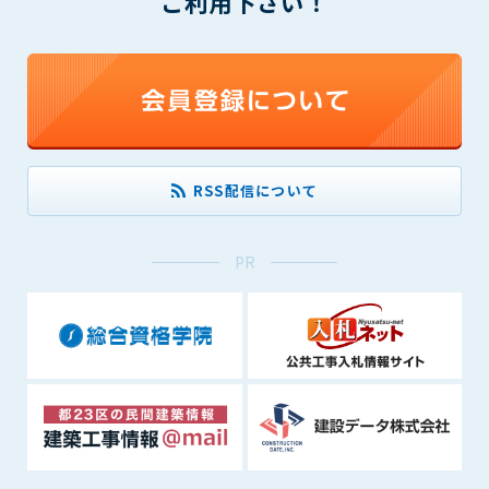
ご利用下さい！
できるものとします。これに起因する会員または他の第三者が
被った損害について管理者は､一切の責任をも負わないものと
します。
第9条（会員の個人情報）
会員の氏名、住所、性別、年齢、メールアドレスその他本サー
ビスの提供に関連して管理者が知り得た会員の個人情報（以下
個人情報といいます）について、管理者は、以下の各号に該当
RSS配信について
する場合を除き、第三者に開示または提供しないものとしま
す。
(1) 会員が、自己の個人情報の開示に事前に同意している場合
PR
(2) 個々の会員を特定できない統計的な処理をした形式で第三
者に提供する場合
(3) 第三者および管理者の権利、財産、安全等を保護するため
に必要であると管理者が判断した場合
(4) 法令等により開示を求められた場合
第10条（免責事項）
管理者は、会員が登録した内容が以下に該当する、またはその
恐れのあるものは、会員の承諾なく削除できるものとします。