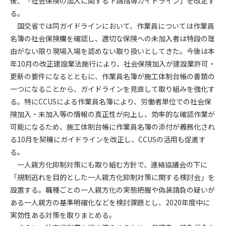
後、「社会保険の加入に関する下請指導ガイドライン」を改定す
る。
第4条（会員審査および資格の取り消し）
国交省では同ガイドラインにおいて、作業員については作業員
会員とは、本規約を承諾の上、所定の会員申込手続きを完了
名簿の社会保険欄を確認し、適切な保険への未加入者は特段の理
後、管理者がこれを承認した者をいいます。
由がない限り現場入場を認めない取り扱いとしてきた。今後は本
年10月の改正建設業法施行により、社会保険加入が建設業許可・
第4条（会員の定義と登録）
更新の要件になるとともに、作業員名簿が施工体制台帳の書類の
1. 管理者は前条により審査の結果、会員申込みをした者が以下
一つになることから、ガイドラインを見直して取り組みを強化す
の何れかの項目に該当することがわかった場合、その者の会
る。特にCCUSによる作業員名簿により、労働者単位での社会保
員としての権限を承認しないことがあります。
(1) 会員申し込みをした者が実在しなかった場合
険加入・未加入等の情報の真正性が向上し、効率的な確認作業が
(2) 本規約に違反した場合/li>
可能になるため、施工体制台帳に作業員名簿の添付が義務化され
(3) 会員申し込みの際、申告事項に虚偽があった場合
る10月を契機にガイドラインを改正し、CCUSの活用も促進す
(4) 会員申込者が管理者所定の手続き通りに会員申込手続き処
る。
理を行わなかった場合
一人親方化抑制対策にも取り組む方針で、連絡協議会の下に
(5) その他管理者が会員とすることを不適当と判断した場合
「規制逃れを目的とした一人親方化抑制対策に関する検討会」を
2. 管理者は承認後であっても承認した会員が前項の何れかに該
設置する。職種ごとの一人親方化の実態把握や偽装請負の疑いが
当することが判明した場合、会員資格を取り消すことがあり
ある一人親方の基準明確化などを検討課題とし、2020年度中に
ます。
実効性ある対策を取りまとめる。