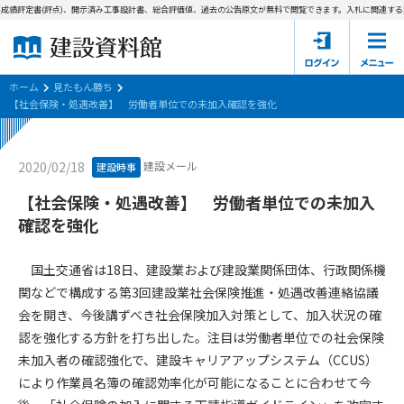
成績評定書(評点)、開示済み工事設計書、総合評価値、過去の公告原文が無料で閲覧できます。
入札に関連する資
ホーム
建設資料館とは
ホーム
見たもん勝ち
【社会保険・処遇改善】 労働者単位での未加入確認を強化
東京都の入札資料
建設メール
2020/02/18
建設時事
国土交通省の入札資料
【社会保険・処遇改善】 労働者単位での未加入
見たもん勝ち
第1条（規約の目的）
確認を強化
1. 本規約は、建設資料館が提供するサポーター会あ本員、無料
パスワードの再発行
会員登録について
会員サービスの利用条件等について定めるものです。
国土交通省は18日、建設業および建設業関係団体、行政関係機
2. 管理者が建設資料館WEB上で随時掲載するルールは本規約の
関などで構成する第3回建設業社会保険推進・処遇改善連絡協議
一部を構成するものとします。
サポーター会員一覧
会を開き、今後講ずべき社会保険加入対策として、加入状況の確
認を強化する方針を打ち出した。注目は労働者単位での社会保険
第2条（規約の変更）
会社概要
お問い合わせ
個人情報保護方針
未加入者の確認強化で、建設キャリアアップシステム（CCUS）
本規約は、会員の了承を得ることなく、随時変更されることが
会員規約
により作業員名簿の確認効率化が可能になることに合わせて今
あります。変更内容は、建設資料館WEB上に表示した時点で直
ちに全ての会員が了承したものとみなします。