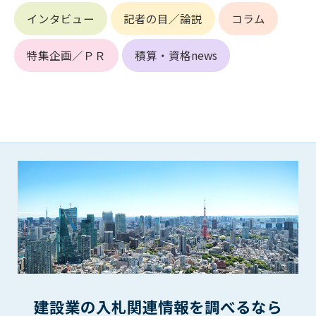
(6) 管理者が承認していない営利を目的とした行為
インタビュー
記者の目／論説
コラム
(7) 公序良俗に反する行為
(8) 犯罪的行為に結びつく行為
特集企画／ＰＲ
積算・資格news
(9) その他、法律に反する行為
(10) 建設資料館から知り得た情報及びダウンロードした情報
を、営利を目的として第三者に転売し、または転売のため
に第三者に提供すること
第7条（登録内容の削除）
管理者は、会員が登録した内容が以下に該当する、またはその
恐れのあるものは、会員の承諾なく削除できるものとします。
(1) 登録されている情報が、第6条の定める禁止事項に該当する
と管理者が、判断した場合
(2) 建設資料館の運営および保守管理上、必要と判断した場合
(3) 広告掲載料金の支払が遅延した場合
(4) その他、管理者が不適当と判断した場合
第8条（サービスの変更・中止等）
管理者は、会員の承諾なく、本サービス内容の変更(新規追加、
建設業の入札関連情報を調べるなら
廃止を含み)し、本サービスの運営を中止または廃止することが