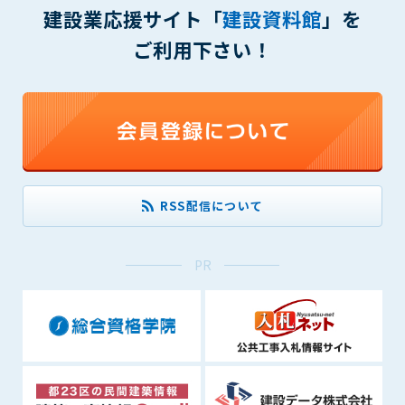
建設業応援サイト「
建設資料館
」を
できるものとします。これに起因する会員または他の第三者が
被った損害について管理者は､一切の責任をも負わないものと
ご利用下さい！
します。
第9条（会員の個人情報）
会員の氏名、住所、性別、年齢、メールアドレスその他本サー
ビスの提供に関連して管理者が知り得た会員の個人情報（以下
個人情報といいます）について、管理者は、以下の各号に該当
する場合を除き、第三者に開示または提供しないものとしま
す。
(1) 会員が、自己の個人情報の開示に事前に同意している場合
RSS配信について
(2) 個々の会員を特定できない統計的な処理をした形式で第三
者に提供する場合
PR
(3) 第三者および管理者の権利、財産、安全等を保護するため
に必要であると管理者が判断した場合
(4) 法令等により開示を求められた場合
第10条（免責事項）
管理者は、会員が登録した内容が以下に該当する、またはその
恐れのあるものは、会員の承諾なく削除できるものとします。