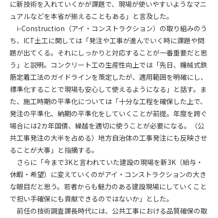
に新技術を入れていくかが課題で、現場が使いやすいようなマニ
ュアルなどを本省が揃えることもある」と言及した。
第4条（会員審査および資格の取り消し）
i-Construction（アイ・コンストラクション）の取り組みのう
会員とは、本規約を承諾の上、所定の会員申込手続きを完了
ち、ICT土工に関しては「発注や工事が進んでいく時に課題や問
後、管理者がこれを承認した者をいいます。
題が出てくる。それにしっかりと対応することが一番重要だと思
第4条（会員の定義と登録）
う」と説明。コンクリート工の生産性向上では「先日、機械式鉄
1. 管理者は前条により審査の結果、会員申込みをした者が以下
筋定着工法のガイドラインを策定したが、適用範囲を明確にし、
の何れかの項目に該当することがわかった場合、その者の会
標準化することで現場も安心して使えるようになる」と話す。ま
員としての権限を承認しないことがあります。
た、施工時期の平準化については「十分な工程を確保した上で、
(1) 会員申し込みをした者が実在しなかった場合
発注の平準化、納期の平準化をしていくことが前提。年度を跨ぐ
(2) 本規約に違反した場合/li>
場合には2カ年国債、繰越を適切に使うことが必要になる。（公
(3) 会員申し込みの際、申告事項に虚偽があった場合
共工事発注の大半を占める）地方自治体の工事発注にも反映させ
(4) 会員申込者が管理者所定の手続き通りに会員申込手続き処
ることが大事」と指摘する。
理を行わなかった場合
さらに「今まで3Kと言われていた建設の現場を新3K（給与・
(5) その他管理者が会員とすることを不適当と判断した場合
休暇・希望）に変えていくのがアイ・コンストラクションの大き
2. 管理者は承認後であっても承認した会員が前項の何れかに該
な眼目だと思う。若者からも魅力のある建設現場にしていくこと
当することが判明した場合、会員資格を取り消すことがあり
で担い手確保にも貢献できるのではないか」とした。
ます。
前任の技術調査課長時代には、公共工事における品質確保の取