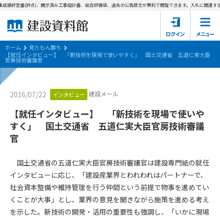
成績評定書(評点)、開示済み工事設計書、総合評価値、過去の公告原文が無料で閲覧できます。
入札に関連する資
ホーム
建設資料館とは
ホーム
見たもん勝ち
【就任インタビュー】 「新技術を現場で使いやすく」 国土交通省 五道仁実大臣
官房技術審議官
東京都の入札資料
国土交通省の入札資料
建設メール
2016/07/22
インタビュー
【就任インタビュー】 「新技術を現場で使いや
見たもん勝ち
第1条（規約の目的）
すく」 国土交通省 五道仁実大臣官房技術審議
1. 本規約は、建設資料館が提供するサポーター会あ本員、無料
官
パスワードの再発行
会員登録について
会員サービスの利用条件等について定めるものです。
2. 管理者が建設資料館WEB上で随時掲載するルールは本規約の
国土交通省の五道仁実大臣官房技術審議官は建設専門紙の就任
一部を構成するものとします。
サポーター会員一覧
インタビューに応じ、「建設産業界とわれわれはパートナーで、
第2条（規約の変更）
社会資本整備や維持管理を行う仲間という前提で物事を進めてい
会社概要
お問い合わせ
個人情報保護方針
本規約は、会員の了承を得ることなく、随時変更されることが
くことが大事」とし、業界の意見を聞きながら施策を進める考え
会員規約
あります。変更内容は、建設資料館WEB上に表示した時点で直
を示した。新技術の開発・活用の重要性も強調し、「いかに現場
ちに全ての会員が了承したものとみなします。