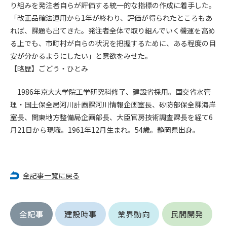
第5条（IDおよびパスワードの管理）
り組みを発注者自らが評価する統一的な指標の作成に着手した。
1. 会員は申込の際に管理者が発行したIDおよびパスワードの使
「改正品確法運用から1年が終わり、評価が得られたところもあ
用および管理について責任を負うものとします。
れば、課題も出てきた。発注者全体で取り組んでいく機運を高め
2. 会員は、自己のIDおよびパスワードを、貸与、譲渡、売買、
る上でも、市町村が自らの状況を把握するために、ある程度の目
その他形態を問わず、第三者に利用させることはできませ
安が分かるようにしたい」と意欲をみせた。
ん。
【略歴】ごどう・ひとみ
3. 会員は、IDおよびパスワードの管理不十分、使用上の過誤、
第三者（他の会員を含む）の使用等による損害について責任
1986年京大大学院工学研究科修了、建設省採用。国交省水管
を負うものとし、管理者は一切責任を負いません。
理・国土保全局河川計画課河川情報企画室長、砂防部保全課海岸
第6条（会員の禁止事項）
室長、関東地方整備局企画部長、大臣官房技術調査課長を経て6
1. 会員は建設資料館WEB上で以下の行為をしないものとしま
月21日から現職。1961年12月生まれ。54歳。静岡県出身。
す。
(1) 第三者または管理者の著作権、その他知的所有権を侵害す
る行為
(2) 第三者または管理者の財産、プライバシー等を侵害する行
全記事一覧に戻る
為
(3) 第三者または管理者を誹謗中傷する行為
(4) 有害なコンピュータプログラム等を送信又は書き込む行為
全記事
建設時事
業界動向
民間開発
(5) 第三者に不利益を与える行為