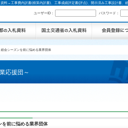
資料→工事費内訳書(積算内訳書)、工事成績評定書(評点)、開示済み工事設計書
ユーザーID：
パスワード：
 総会シーズンを前に悩める業界団体
業応援団～
ンを前に悩める業界団体