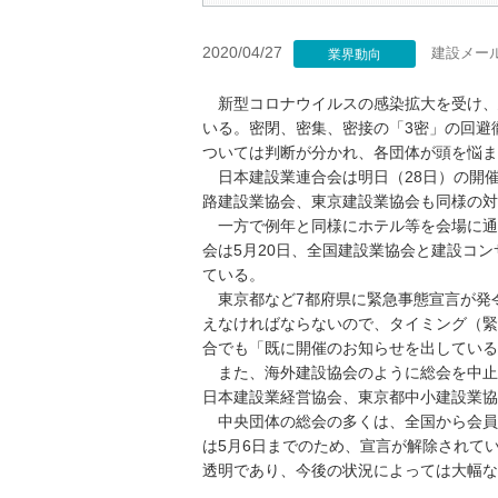
2020/04/27
建設メー
業界動向
新型コロナウイルスの感染拡大を受け、
いる。密閉、密集、密接の「3密」の回避
ついては判断が分かれ、各団体が頭を悩ま
日本建設業連合会は明日（28日）の開
路建設業協会、東京建設業協会も同様の対
一方で例年と同様にホテル等を会場に通常
会は5月20日、全国建設業協会と建設コン
ている。
東京都など7都府県に緊急事態宣言が発令
えなければならないので、タイミング（緊
合でも「既に開催のお知らせを出している
また、海外建設協会のように総会を中止
日本建設業経営協会、東京都中小建設業協
中央団体の総会の多くは、全国から会員
は5月6日までのため、宣言が解除されて
透明であり、今後の状況によっては大幅な