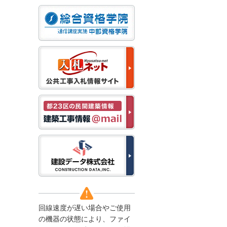
なお、５月１１日（月）
から通常通り運営いたし
ます。
2025/12/22
●年末年始に伴う情報更
新停止のお知らせ●
建設資料館をご利用いた
だき、誠に有難うござい
ます。
下記の期間につきまし
て、弊社休業のため情報
更新を停止させていただ
きます。
【期間】１２月２７日
(土)～１月４日(日)
上記の期間、情報の更新
がされませんので、ご了
承のほど、よろしくお願
い申し上げます。
なお、情報は１月５日
(月)より登録されます。
回線速度が遅い場合やご使用
2025/08/04
の機器の状態により、ファイ