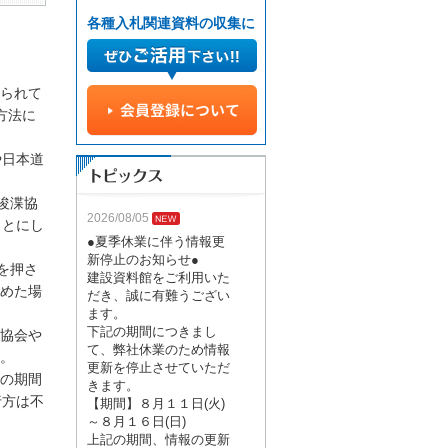
各種入札関連資料の収集に
られて
方法に
や日本道
浚渫協
2026/08/05
ことにし
●夏季休業に伴う情報更
新停止のお知らせ●
を押さ
建設資料館をご利用いた
めた場
だき、誠に有難うござい
ます。
下記の期間につきまし
協会や
て、弊社休業のため情報
。
更新を停止させていただ
の期間
きます。
行方は不
【期間】８月１１日(火)
～８月１６日(日)
上記の期間、情報の更新