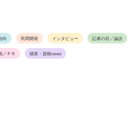
動向
民間開発
インタビュー
記者の目／論説
画／ＰＲ
積算・資格news