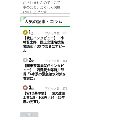
がされませんので、ご了
承のほど、よろしくお願
い申し上げます。
なお、情報は８月１７日
(月)より登録されます。
1
2026/04/23
位
アクセス数：573
●ゴールデンウィークに
【就任インタビュー】 小
林賢太郎 国土交通省技術
伴う情報更新停止のお知
審議官／DXで若者にアピー
らせ(05/02～05/10)●
ル
ユーザー各位
建設資料館をご利用いた
2
位
アクセス数：461
だき、誠に有難うござい
【関東整備局就任インタビ
ます。
ュー】 西澤賢太郎河川部
下記の期間につきまし
長「4水系の緊急治水対策を
て、弊社休業のため情報
着実に」
更新を停止させていただ
きます。
3
位
アクセス数：278
【期間】５月２日(土)～
【WTO基準額】 国の建設
５月１０日(日)
工事は8・1億円／24・25年
上記の期間、情報の更新
度の見直し
がされませんので、ご了
承のほど、よろしくお願
い申し上げます。