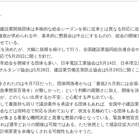
ル
建設業関係団体は本格的な総会シーズンを前に従来とは異なる対応に迫
徹底が求められる中、基本的に懇親会は中止にするものの、総会の開催
せている。
催を決めたが、大幅に規模を縮小して行う。全国建設業協同組合連合会
応で5月20日に開く方針だ。
総会を開催する団体も多い。日本電設工業協会は5月14日、日本埋立
サルタンツ協会は5月28日、建設業労働災害防止協会は5月29日に開く
されたのは今月7日だった。団体関係者からは「最低2カ月前には会場
急事態宣言発令）が難しかった」という判断の困難さに加え、開催を決
が、どのくらい出席するか不安」と心配する声も出ている。
して書面持ち回りで議決案件を承認する団体もあれば、全国中小建設業
会などは現時点で対応を決めておらず、状況を見極めている団体もある
が集まる重要な機関決定と貴重な懇親の場となっている。緊急事態宣言
いれば通常どおりの開催は可能ではある。ただ依然として感染症拡大の
計画変更を余儀なくされる可能性もありそうだ。