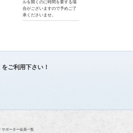
●夏季休業に伴う情報更
ルを開くのに時間を要する場
新停止のお知らせ●
合がございますので予めご了
建設資料館をご利用いた
承くださいませ。
だき、誠に有難うござい
ます。
下記の期間につきまし
て、弊社休業のため情報
更新を停止させていただ
きます。
【期間】８月９日(土)～
８月１７日(日)
上記の期間、情報の更新
がされませんので、ご了
」
をご利用下さい！
承のほど、よろしくお願
い申し上げます。
なお、情報は８月１８日
(月)より登録されます。
2025/04/24
●ゴールデンウィークに
伴う情報更新停止のお知
らせ(04/26～04/29、05/0
3～05/06)●
ユーザー各位
サポーター会員一覧
建設資料館をご利用いた