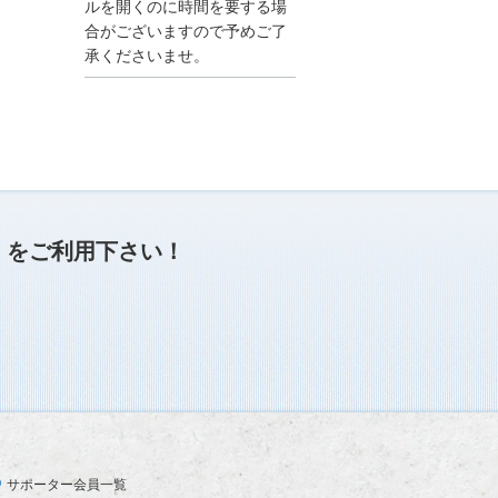
●夏季休業に伴う情報更
ルを開くのに時間を要する場
新停止のお知らせ●
合がございますので予めご了
建設資料館をご利用いた
承くださいませ。
だき、誠に有難うござい
ます。
下記の期間につきまし
て、弊社休業のため情報
更新を停止させていただ
きます。
【期間】８月９日(土)～
８月１７日(日)
上記の期間、情報の更新
がされませんので、ご了
」
をご利用下さい！
承のほど、よろしくお願
い申し上げます。
なお、情報は８月１８日
(月)より登録されます。
2025/04/24
●ゴールデンウィークに
伴う情報更新停止のお知
らせ(04/26～04/29、05/0
3～05/06)●
ユーザー各位
サポーター会員一覧
建設資料館をご利用いた