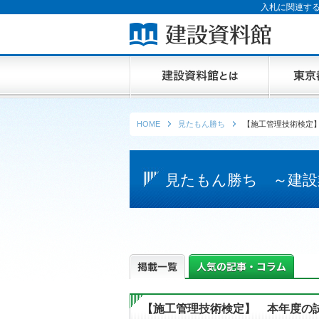
入札に関連する
HOME
見たもん勝ち
【施工管理技術検定
見たもん勝ち ～建設
【施工管理技術検定】 本年度の