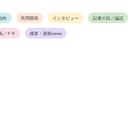
動向
民間開発
インタビュー
記者の目／論説
画／ＰＲ
積算・資格news