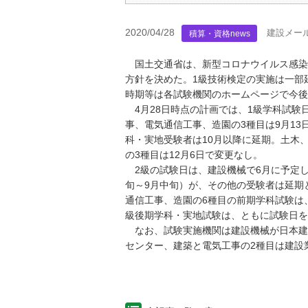
2020/04/28
建設メー
積算・資格news
国土交通省は、新型コロナウイルス感染
方針を決めた。1級技術検定の実施は一部
時期等は各試験機関のホームページで今後
4月28日時点の計画では、1級学科試験
事、電気通信工事、造園の3種目は9月1
科・実地受験者は10月以降に延期。土木
の3種目は12月6日で変更なし。
2級の試験日は、建設機械で6月に予定し
旬～9月中旬）が、その他の受験者は延期
通信工事、造園の6種目の前期学科試験は
級後期学科・実地試験は、ともに試験日を
なお、試験実施機関は建設機械が日本建
センター、建築と電気工事の2種目は建設