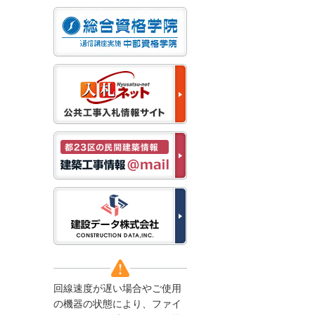
なお、５月１１日（月）
から通常通り運営いたし
ます。
2025/12/22
●年末年始に伴う情報更
新停止のお知らせ●
建設資料館をご利用いた
だき、誠に有難うござい
ます。
下記の期間につきまし
て、弊社休業のため情報
更新を停止させていただ
きます。
【期間】１２月２７日
(土)～１月４日(日)
上記の期間、情報の更新
がされませんので、ご了
承のほど、よろしくお願
い申し上げます。
なお、情報は１月５日
(月)より登録されます。
回線速度が遅い場合やご使用
2025/08/04
の機器の状態により、ファイ