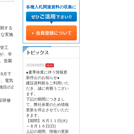
各種入札関連資料の収集に
期する
たな実施
、管工
が、学
、造園
2026/08/05
●夏季休業に伴う情報更
8月下
新停止のお知らせ●
事、電気
建設資料館をご利用いた
種目の2
だき、誠に有難うござい
ます。
下記の期間につきまし
設研修
て、弊社休業のため情報
更新を停止させていただ
きます。
【期間】８月１１日(火)
～８月１６日(日)
上記の期間、情報の更新