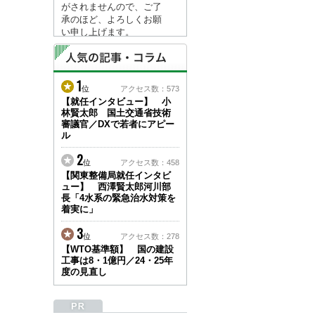
がされませんので、ご了
承のほど、よろしくお願
い申し上げます。
なお、情報は８月１７日
(月)より登録されます。
1
2026/04/23
位
アクセス数：573
●ゴールデンウィークに
【就任インタビュー】 小
林賢太郎 国土交通省技術
伴う情報更新停止のお知
審議官／DXで若者にアピー
らせ(05/02～05/10)●
ル
ユーザー各位
建設資料館をご利用いた
2
位
アクセス数：458
だき、誠に有難うござい
【関東整備局就任インタビ
ます。
ュー】 西澤賢太郎河川部
下記の期間につきまし
長「4水系の緊急治水対策を
て、弊社休業のため情報
着実に」
更新を停止させていただ
きます。
3
位
アクセス数：278
【期間】５月２日(土)～
【WTO基準額】 国の建設
５月１０日(日)
工事は8・1億円／24・25年
上記の期間、情報の更新
度の見直し
がされませんので、ご了
承のほど、よろしくお願
い申し上げます。