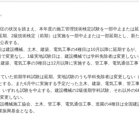
ル
症の状況を踏まえ、本年度の施工管理技術検定試験を一部中止または延
延期、2級技術検定（前期）は実施を一部中止または一部延期とし、新
公表する。
日は建設機械、土木、建築、電気工事の4種目は10月以降に延期するが
3日で変更なし。1級実地試験日は、建設機械では学科免除者は変更しない
、建築、電気工事の3種目は12月以降に実施する。管工事、電気通信工事
ていた前期学科試験は延期。実地試験のうち学科免除者は変更しない（
とする。また6月中に実施する予定だった土木、建築、電気工事、管工
、いずれも試験を中止する。建設機械の2級後期学科試験、それ以外の6
変更しない。
設機械施工協会、土木、管工事、電気通信工事、造園の4種目は全国建
業振興基金となる。