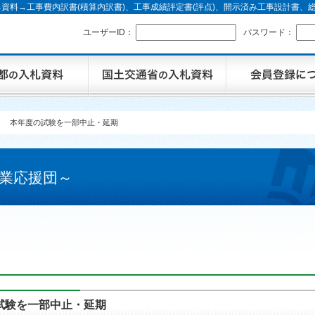
資料→工事費内訳書(積算内訳書)、工事成績評定書(評点)、開示済み工事設計書
ユーザーID：
パスワード：
】 本年度の試験を一部中止・延期
業応援団～
試験を一部中止・延期