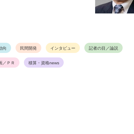
動向
民間開発
インタビュー
記者の目／論説
画／ＰＲ
積算・資格news