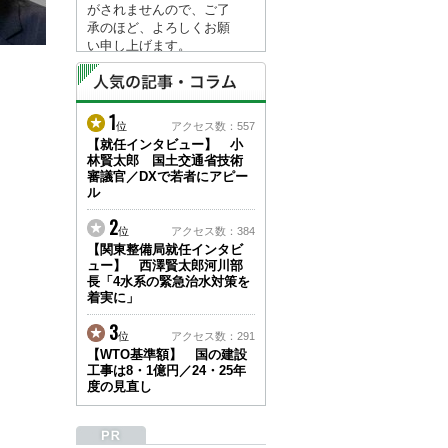
がされませんので、ご了
承のほど、よろしくお願
い申し上げます。
なお、情報は８月１７日
(月)より登録されます。
1
2026/04/23
位
アクセス数：557
●ゴールデンウィークに
【就任インタビュー】 小
林賢太郎 国土交通省技術
伴う情報更新停止のお知
審議官／DXで若者にアピー
らせ(05/02～05/10)●
ル
ユーザー各位
建設資料館をご利用いた
2
位
アクセス数：384
だき、誠に有難うござい
【関東整備局就任インタビ
ます。
ュー】 西澤賢太郎河川部
下記の期間につきまし
長「4水系の緊急治水対策を
て、弊社休業のため情報
着実に」
更新を停止させていただ
きます。
3
位
アクセス数：291
【期間】５月２日(土)～
【WTO基準額】 国の建設
５月１０日(日)
工事は8・1億円／24・25年
上記の期間、情報の更新
度の見直し
がされませんので、ご了
承のほど、よろしくお願
い申し上げます。