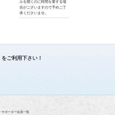
●夏季休業に伴う情報更
ルを開くのに時間を要する場
新停止のお知らせ●
合がございますので予めご了
建設資料館をご利用いた
承くださいませ。
だき、誠に有難うござい
ます。
下記の期間につきまし
て、弊社休業のため情報
更新を停止させていただ
きます。
【期間】８月９日(土)～
８月１７日(日)
上記の期間、情報の更新
がされませんので、ご了
」
をご利用下さい！
承のほど、よろしくお願
い申し上げます。
なお、情報は８月１８日
(月)より登録されます。
2025/04/24
●ゴールデンウィークに
伴う情報更新停止のお知
らせ(04/26～04/29、05/0
3～05/06)●
ユーザー各位
サポーター会員一覧
建設資料館をご利用いた