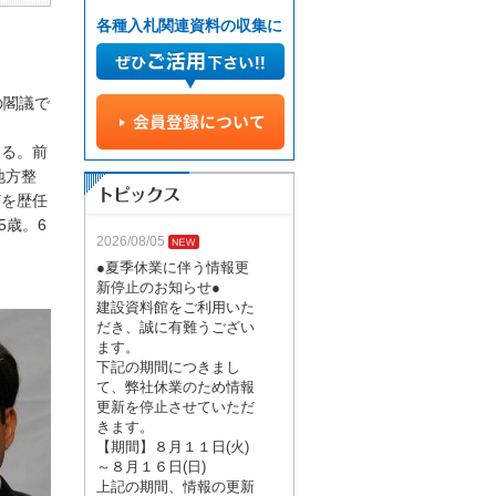
各種入札関連資料の収集に
の閣議で
る。前
地方整
どを歴任
5歳。6
2026/08/05
●夏季休業に伴う情報更
新停止のお知らせ●
建設資料館をご利用いた
だき、誠に有難うござい
ます。
下記の期間につきまし
て、弊社休業のため情報
更新を停止させていただ
きます。
【期間】８月１１日(火)
～８月１６日(日)
上記の期間、情報の更新