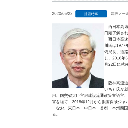
2020/05/22
建設メー
建設時事
西日本高速
口頭了解さ
西日本高速
川氏は197
備局長、道
し、2018
月22日に就
阪神高速道
いち）氏が就
用。国交省大臣官房建設流通政策審議官、
官を経て、2018年12月から損害保険ジャ
なお、東日本・中日本・首都・本州四国
る。