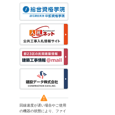
なお、５月１１日（月）
から通常通り運営いたし
ます。
2025/12/22
●年末年始に伴う情報更
新停止のお知らせ●
建設資料館をご利用いた
だき、誠に有難うござい
ます。
下記の期間につきまし
て、弊社休業のため情報
更新を停止させていただ
きます。
【期間】１２月２７日
(土)～１月４日(日)
上記の期間、情報の更新
がされませんので、ご了
承のほど、よろしくお願
い申し上げます。
なお、情報は１月５日
(月)より登録されます。
回線速度が遅い場合やご使用
2025/08/04
の機器の状態により、ファイ