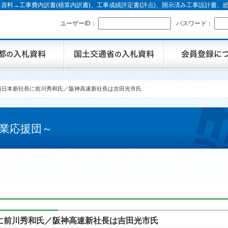
資料→工事費内訳書(積算内訳書)、工事成績評定書(評点)、開示済み工事設計書
ユーザーID：
パスワード：
西日本新社長に前川秀和氏／阪神高速新社長は吉田光市氏
業応援団～
に前川秀和氏／阪神高速新社長は吉田光市氏