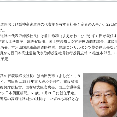
ル
道路および阪神高速道路の代表権を有する社長予定者の人事が、22日
れた。
道路の代表取締役社長には前川秀和（まえかわ・ひでかず）氏が就任す
7年東大工学部卒、建設省採用。国土交通省大臣官房技術調査課長、北陸
路局長、本州四国連絡高速道路顧問、建設コンサルタンツ協会副会長な
年6月から西日本高速道路代表取締役副社長執行役員広報CS推進本部長。6
任予定。
路の代表取締役社長には吉田光市（よしだ・こう
く。吉田氏は1982年東大経済学部卒、建設省採
復興庁総括官、国交省大臣官房長、国土交通審議
パン日本興亜顧問。61歳。6月26日に就任予定。
連絡の高速道路4社の社長は、いずれも再任とな