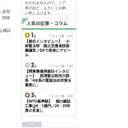
がされませんので、ご了
承のほど、よろしくお願
た金型
い申し上げます。
、特殊
なお、情報は８月１７日
(月)より登録されます。
な施設
1
2026/04/23
位
アクセス数：572
●ゴールデンウィークに
【就任インタビュー】 小
林賢太郎 国土交通省技術
伴う情報更新停止のお知
審議官／DXで若者にアピー
らせ(05/02～05/10)●
ル
ユーザー各位
建設資料館をご利用いた
2
位
アクセス数：459
だき、誠に有難うござい
【関東整備局就任インタビ
ます。
ュー】 西澤賢太郎河川部
下記の期間につきまし
長「4水系の緊急治水対策を
て、弊社休業のため情報
着実に」
更新を停止させていただ
きます。
3
位
アクセス数：266
【期間】５月２日(土)～
【WTO基準額】 国の建設
５月１０日(日)
工事は8・1億円／24・25年
上記の期間、情報の更新
度の見直し
がされませんので、ご了
承のほど、よろしくお願
い申し上げます。