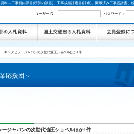
資料→工事費内訳書(積算内訳書)、工事成績評定書(評点)、開示済み工事設計書
ユーザーID：
パスワード：
】 キャタピラージャパンの次世代油圧ショベルほか1件
業応援団～
ラージャパンの次世代油圧ショベルほか1件