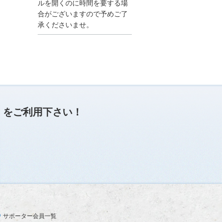
●夏季休業に伴う情報更
ルを開くのに時間を要する場
新停止のお知らせ●
合がございますので予めご了
建設資料館をご利用いた
承くださいませ。
だき、誠に有難うござい
ます。
下記の期間につきまし
て、弊社休業のため情報
更新を停止させていただ
きます。
【期間】８月９日(土)～
８月１７日(日)
上記の期間、情報の更新
がされませんので、ご了
」
をご利用下さい！
承のほど、よろしくお願
い申し上げます。
なお、情報は８月１８日
(月)より登録されます。
2025/04/24
●ゴールデンウィークに
伴う情報更新停止のお知
らせ(04/26～04/29、05/0
3～05/06)●
ユーザー各位
サポーター会員一覧
建設資料館をご利用いた