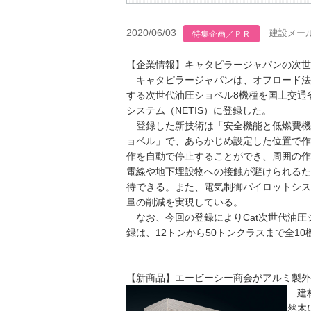
2020/06/03
建設メー
特集企画／ＰＲ
【企業情報】キャタピラージャパンの次世代
キャタピラージャパンは、オフロード法2
する次世代油圧ショベル8機種を国土交通
システム（NETIS）に登録した。
登録した新技術は「安全機能と低燃費機構
ョベル」で、あらかじめ設定した位置で作
作を自動で停止することができ、周囲の作
電線や地下埋設物への接触が避けられるた
待できる。また、電気制御パイロットシス
量の削減を実現している。
なお、今回の登録によりCat次世代油圧シ
録は、12トンから50トンクラスまで全1
【新商品】エービーシー商会がアルミ製外
建材
然木