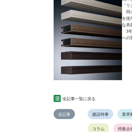
「リ
同ル
を使
な表
3年
への
全記事一覧に戻る
全記事
建設時事
業界
コラム
特集企