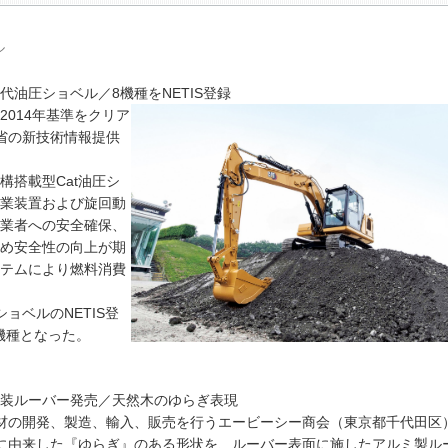
ル
油圧ショベル／8機種をNETIS登録
014年基準をクリア
省の新技術情報提供
搭載型Cat油圧シ
業装置および旋回動
業者への安全確保、
め安全性の向上が期
テムにより燃料消費
ョベルのNETIS登
0機種となった。
装ルーバー発売／天然木のゆらぎ表現
の開発、製造、輸入、販売を行うエービーシー商会（東京都千代田区
に由来した『ゆらぎ』のある形状を、ルーバー表面に施したアルミ製ル