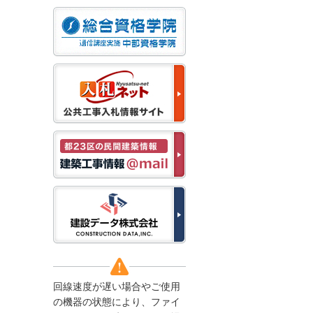
なお、５月１１日（月）
から通常通り運営いたし
ます。
2025/12/22
●年末年始に伴う情報更
新停止のお知らせ●
建設資料館をご利用いた
だき、誠に有難うござい
ます。
下記の期間につきまし
て、弊社休業のため情報
更新を停止させていただ
きます。
【期間】１２月２７日
(土)～１月４日(日)
上記の期間、情報の更新
がされませんので、ご了
承のほど、よろしくお願
い申し上げます。
なお、情報は１月５日
(月)より登録されます。
回線速度が遅い場合やご使用
2025/08/04
の機器の状態により、ファイ