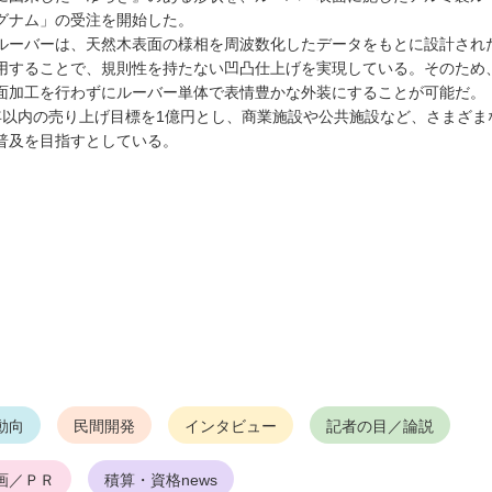
グナム」の受注を開始した。
ーバーは、天然木表面の様相を周波数化したデータをもとに設計され
用することで、規則性を持たない凹凸仕上げを実現している。そのため
面加工を行わずにルーバー単体で表情豊かな外装にすることが可能だ。
以内の売り上げ目標を1億円とし、商業施設や公共施設など、さまざま
普及を目指すとしている。
動向
民間開発
インタビュー
記者の目／論説
画／ＰＲ
積算・資格news