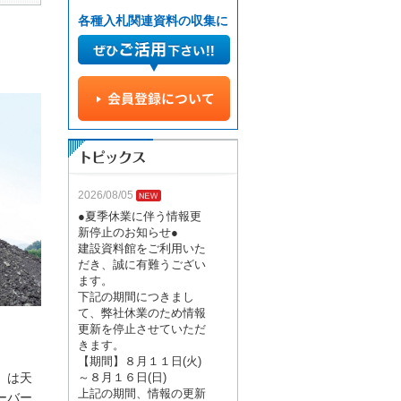
各種入札関連資料の収集に
2026/08/05
●夏季休業に伴う情報更
新停止のお知らせ●
建設資料館をご利用いた
だき、誠に有難うござい
ます。
下記の期間につきまし
て、弊社休業のため情報
更新を停止させていただ
きます。
【期間】８月１１日(火)
）は天
～８月１６日(日)
上記の期間、情報の更新
ーバー