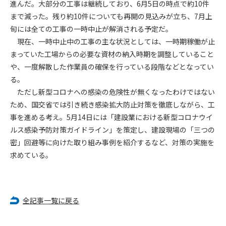
進んだ。大部分の工事は継続しており、6月5日の時点で約10件
まで減った。残り約10件についても再開の見込みが立ち、7月上
第4条（会員審査および資格の取り消し）
旬には全ての工事の一時中止が解消される予定だ。
会員とは、本規約を承諾の上、所定の会員申込手続きを完了
現在、一時中止中の工事の主な状況としては、一時期稼働が止
後、管理者がこれを承認した者をいいます。
まっていた工場からの必要な資材の納入時期を調整していること
や、一度解散した作業員の確保を行っている段階などとなってい
第4条（会員の定義と登録）
1. 管理者は前条により審査の結果、会員申込みをした者が以下
る。
の何れかの項目に該当することがわかった場合、その者の会
ただし新型コロナへの感染の危険性が無くなったわけではない
員としての権限を承認しないことがあります。
ため、国交省では引き続き感染拡大防止対策を徹底しながら、工
(1) 会員申し込みをした者が実在しなかった場合
事を進める考え。5月14日には「建設業における新型コロナウイ
(2) 本規約に違反した場合/li>
ルス感染予防対策ガイドライン」を策定し、建設現場の「三つの
(3) 会員申し込みの際、申告事項に虚偽があった場合
密」回避等に向けた取り組み事例を紹介するなど、対策の実施を
(4) 会員申込者が管理者所定の手続き通りに会員申込手続き処
求めている。
理を行わなかった場合
(5) その他管理者が会員とすることを不適当と判断した場合
2. 管理者は承認後であっても承認した会員が前項の何れかに該
当することが判明した場合、会員資格を取り消すことがあり
全記事一覧に戻る
ます。