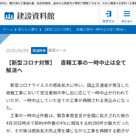
評点)、開示済み工事設計書、総合評価値、過去の公告原文が無料で閲覧できます。
入札に関連する資料→工事費内
ホーム
建設資料館とは
ホーム
見たもん勝ち
【新型コロナ対策】 直轄工事の一時中止は全て解消へ
東京都の入札資料
建設メール
2020/06/09
建設時事
国土交通省の入札資料
【新型コロナ対策】 直轄工事の一時中止は全て
解消へ
見たもん勝ち
第1条（規約の目的）
1. 本規約は、建設資料館が提供するサポーター会あ本員、無料
パスワードの再発行
新型コロナウイルスの感染拡大に伴い、国土交通省が発注した
会員登録について
会員サービスの利用条件等について定めるものです。
直轄工事において受注者側の申し出に応じて一時中止が行われて
2. 管理者が建設資料館WEB上で随時掲載するルールは本規約の
いたが、一時中止していた全ての工事が再開される見込みになっ
一部を構成するものとします。
サポーター会員一覧
た。
第2条（規約の変更）
工事の一時中止件数は、緊急事態宣言が全国に拡大された後の
会社概要
お問い合わせ
個人情報保護方針
本規約は、会員の了承を得ることなく、随時変更されることが
4月30日時点で契約中件数の4％に相当する約280件が最大だった
会員規約
あります。変更内容は、建設資料館WEB上に表示した時点で直
が、その後は感染拡大防止策を講じながら工事を再開する動きが
ちに全ての会員が了承したものとみなします。