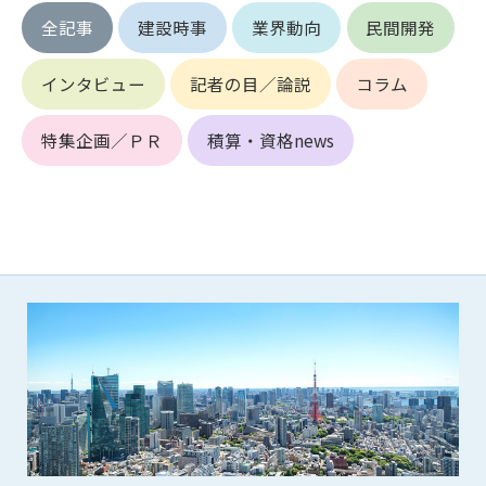
第5条（IDおよびパスワードの管理）
全記事
建設時事
業界動向
民間開発
1. 会員は申込の際に管理者が発行したIDおよびパスワードの使
用および管理について責任を負うものとします。
2. 会員は、自己のIDおよびパスワードを、貸与、譲渡、売買、
インタビュー
記者の目／論説
コラム
その他形態を問わず、第三者に利用させることはできませ
ん。
特集企画／ＰＲ
積算・資格news
3. 会員は、IDおよびパスワードの管理不十分、使用上の過誤、
第三者（他の会員を含む）の使用等による損害について責任
を負うものとし、管理者は一切責任を負いません。
第6条（会員の禁止事項）
1. 会員は建設資料館WEB上で以下の行為をしないものとしま
す。
(1) 第三者または管理者の著作権、その他知的所有権を侵害す
る行為
(2) 第三者または管理者の財産、プライバシー等を侵害する行
為
(3) 第三者または管理者を誹謗中傷する行為
(4) 有害なコンピュータプログラム等を送信又は書き込む行為
(5) 第三者に不利益を与える行為