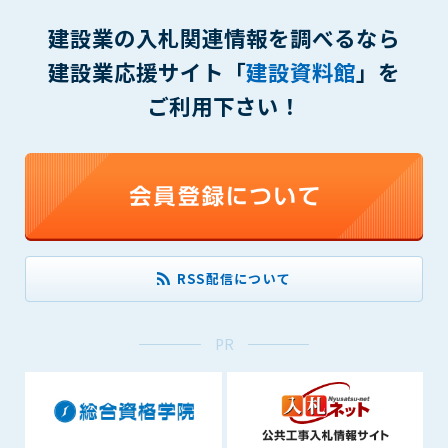
(6) 管理者が承認していない営利を目的とした行為
建設業の入札関連情報を調べるなら
(7) 公序良俗に反する行為
(8) 犯罪的行為に結びつく行為
建設業応援サイト「
建設資料館
」を
(9) その他、法律に反する行為
ご利用下さい！
(10) 建設資料館から知り得た情報及びダウンロードした情報
を、営利を目的として第三者に転売し、または転売のため
に第三者に提供すること
第7条（登録内容の削除）
管理者は、会員が登録した内容が以下に該当する、またはその
恐れのあるものは、会員の承諾なく削除できるものとします。
(1) 登録されている情報が、第6条の定める禁止事項に該当する
RSS配信について
と管理者が、判断した場合
(2) 建設資料館の運営および保守管理上、必要と判断した場合
(3) 広告掲載料金の支払が遅延した場合
PR
(4) その他、管理者が不適当と判断した場合
第8条（サービスの変更・中止等）
管理者は、会員の承諾なく、本サービス内容の変更(新規追加、
廃止を含み)し、本サービスの運営を中止または廃止することが