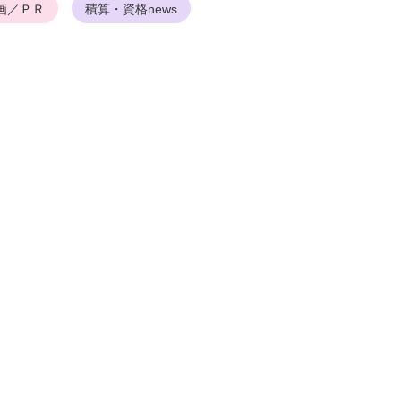
画／ＰＲ
積算・資格news