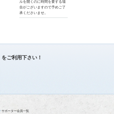
●夏季休業に伴う情報更
ルを開くのに時間を要する場
新停止のお知らせ●
合がございますので予めご了
建設資料館をご利用いた
承くださいませ。
だき、誠に有難うござい
ます。
下記の期間につきまし
て、弊社休業のため情報
更新を停止させていただ
きます。
【期間】８月９日(土)～
８月１７日(日)
上記の期間、情報の更新
がされませんので、ご了
」
をご利用下さい！
承のほど、よろしくお願
い申し上げます。
なお、情報は８月１８日
(月)より登録されます。
2025/04/24
●ゴールデンウィークに
伴う情報更新停止のお知
らせ(04/26～04/29、05/0
3～05/06)●
ユーザー各位
サポーター会員一覧
建設資料館をご利用いた