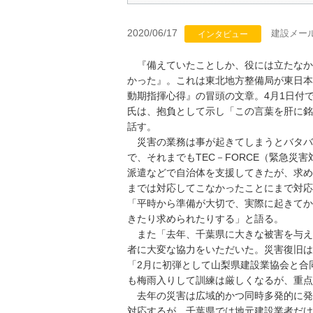
2020/06/17
建設メー
インタビュー
『備えていたことしか、役には立たなか
かった』。これは東北地方整備局が東日本
動期指揮心得』の冒頭の文章。4月1日付
氏は、抱負として示し「この言葉を肝に銘
話す。
災害の業務は事が起きてしまうとバタバ
で、それまでもTEC－FORCE（緊急災
派遣などで自治体を支援してきたが、求め
までは対応してこなかったことにまで対応
「平時から準備が大切で、実際に起きてか
きたり求められたりする」と語る。
また「去年、千葉県に大きな被害を与え
者に大変な協力をいただいた。災害復旧は
「2月に初弾として山梨県建設業協会と合
も梅雨入りして訓練は厳しくなるが、重点
去年の災害は広域的かつ同時多発的に発
対応するが、千葉県では地元建設業者だけ