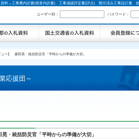
資料→工事費内訳書(積算内訳書)、工事成績評定書(評点)、開示済み工事設計書
ユーザーID：
パスワード：
ビュー】 菱田晃・統括防災官「平時からの準備が大切」
業応援団～
田晃・統括防災官「平時からの準備が大切」