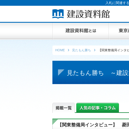
入札に関連する
HOME
見たもん勝ち
【関東整備局インタ
見たもん勝ち ～建設
【関東整備局インタビュー】 菱