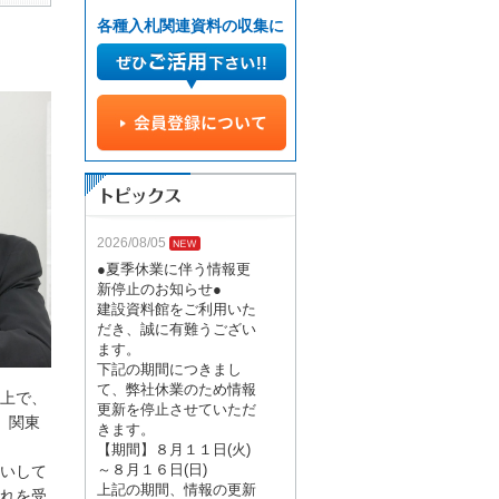
各種入札関連資料の収集に
2026/08/05
●夏季休業に伴う情報更
新停止のお知らせ●
建設資料館をご利用いた
だき、誠に有難うござい
ます。
下記の期間につきまし
て、弊社休業のため情報
上で、
更新を停止させていただ
。関東
きます。
【期間】８月１１日(火)
～８月１６日(日)
いして
上記の期間、情報の更新
れを受