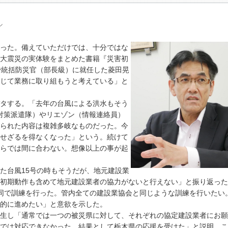
ル
った。備えていただけでは、十分ではな
大震災の実体験をまとめた書籍『災害初
で統括防災官（部長級）に就任した菱田晃
じて業務に取り組もうと考えている」と
タする。「去年の台風による洪水もそう
害対策派遣隊）やリエゾン（情報連絡員）
られた内容は複雑多岐なものだった。今
せざるを得なくなった」という。続けて
らでは間に合わない。想像以上の事が起
た台風15号の時もそうだが、地元建設業
初期動作も含めて地元建設業者の協力がないと行えない」と振り返った
同で訓練を行った。管内全ての建設業協会と同じような訓練を行いたい
的に進めたい」と意欲を示した。
生し「通常では一つの被災県に対して、それぞれの協定建設業者にお願
では対応できなかった。結果として栃木県の応援を受けた」と説明。こ