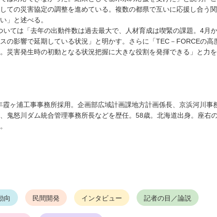
しての災害協定の調整を進めている。複数の都県で互いに応援し合う関
い」と述べる。
については「去年の出動件数は過去最大で、人材育成は喫緊の課題。4月
スの影響で延期している状況」と明かす。さらに「TEC－FORCEの高
。災害発生時の初動となる状況把握に大きな役割を発揮できる」と力を
4年霞ヶ浦工事事務所採用。企画部広域計画課地方計画係長、京浜河川事
、鬼怒川ダム統合管理事務所長などを歴任。58歳。北海道出身。座右
。
動向
民間開発
インタビュー
記者の目／論説