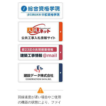
なお、５月１１日（月）
から通常通り運営いたし
ます。
2025/12/22
●年末年始に伴う情報更
新停止のお知らせ●
建設資料館をご利用いた
だき、誠に有難うござい
ます。
下記の期間につきまし
て、弊社休業のため情報
更新を停止させていただ
きます。
【期間】１２月２７日
(土)～１月４日(日)
上記の期間、情報の更新
がされませんので、ご了
承のほど、よろしくお願
い申し上げます。
なお、情報は１月５日
(月)より登録されます。
回線速度が遅い場合やご使用
2025/08/04
の機器の状態により、ファイ