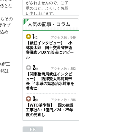
がされませんので、ご了
係とな
承のほど、よろしくお願
い申し上げます。
からその
なお、情報は８月１７日
(月)より登録されます。
度化プ
込め
1
2026/04/23
位
アクセス数：549
●ゴールデンウィークに
【就任インタビュー】 小
林賢太郎 国土交通省技術
伴う情報更新停止のお知
審議官／DXで若者にアピー
らせ(05/02～05/10)●
ル
ユーザー各位
務所工
建設資料館をご利用いた
2
位
アクセス数：382
だき、誠に有難うござい
の銘は
【関東整備局就任インタビ
ます。
ュー】 西澤賢太郎河川部
下記の期間につきまし
長「4水系の緊急治水対策を
て、弊社休業のため情報
着実に」
更新を停止させていただ
きます。
3
位
アクセス数：286
【期間】５月２日(土)～
【WTO基準額】 国の建設
５月１０日(日)
工事は8・1億円／24・25年
上記の期間、情報の更新
度の見直し
がされませんので、ご了
承のほど、よろしくお願
い申し上げます。