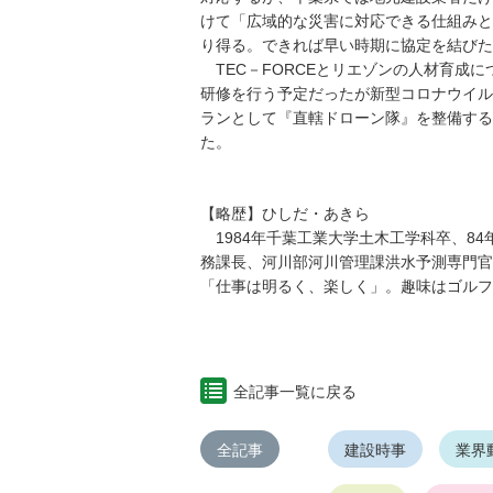
けて「広域的な災害に対応できる仕組みと
り得る。できれば早い時期に協定を結びた
TEC－FORCEとリエゾンの人材育成
研修を行う予定だったが新型コロナウイル
ランとして『直轄ドローン隊』を整備する
た。
【略歴】ひしだ・あきら
1984年千葉工業大学土木工学科卒、8
務課長、河川部河川管理課洪水予測専門官
「仕事は明るく、楽しく」。趣味はゴルフ
全記事一覧に戻る
全記事
建設時事
業界