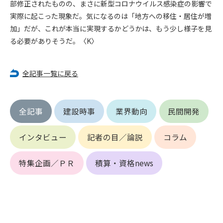
部修正されたものの、まさに新型コロナウイルス感染症の影響で
実際に起こった現象だ。気になるのは「地方への移住・居住が増
第4条（会員審査および資格の取り消し）
加」だが、これが本当に実現するかどうかは、もう少し様子を見
会員とは、本規約を承諾の上、所定の会員申込手続きを完了
る必要がありそうだ。〈K〉
後、管理者がこれを承認した者をいいます。
第4条（会員の定義と登録）
全記事一覧に戻る
1. 管理者は前条により審査の結果、会員申込みをした者が以下
の何れかの項目に該当することがわかった場合、その者の会
員としての権限を承認しないことがあります。
全記事
建設時事
業界動向
民間開発
(1) 会員申し込みをした者が実在しなかった場合
(2) 本規約に違反した場合/li>
(3) 会員申し込みの際、申告事項に虚偽があった場合
インタビュー
記者の目／論説
コラム
(4) 会員申込者が管理者所定の手続き通りに会員申込手続き処
理を行わなかった場合
特集企画／ＰＲ
積算・資格news
(5) その他管理者が会員とすることを不適当と判断した場合
2. 管理者は承認後であっても承認した会員が前項の何れかに該
当することが判明した場合、会員資格を取り消すことがあり
ます。