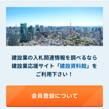
第5条（IDおよびパスワードの管理）
1. 会員は申込の際に管理者が発行したIDおよびパスワードの使
用および管理について責任を負うものとします。
2. 会員は、自己のIDおよびパスワードを、貸与、譲渡、売買、
その他形態を問わず、第三者に利用させることはできませ
ん。
3. 会員は、IDおよびパスワードの管理不十分、使用上の過誤、
第三者（他の会員を含む）の使用等による損害について責任
を負うものとし、管理者は一切責任を負いません。
第6条（会員の禁止事項）
建設業の入札関連情報を調べるなら
1. 会員は建設資料館WEB上で以下の行為をしないものとしま
建設業応援サイト「
建設資料館
」を
す。
ご利用下さい！
(1) 第三者または管理者の著作権、その他知的所有権を侵害す
る行為
(2) 第三者または管理者の財産、プライバシー等を侵害する行
為
(3) 第三者または管理者を誹謗中傷する行為
(4) 有害なコンピュータプログラム等を送信又は書き込む行為
(5) 第三者に不利益を与える行為