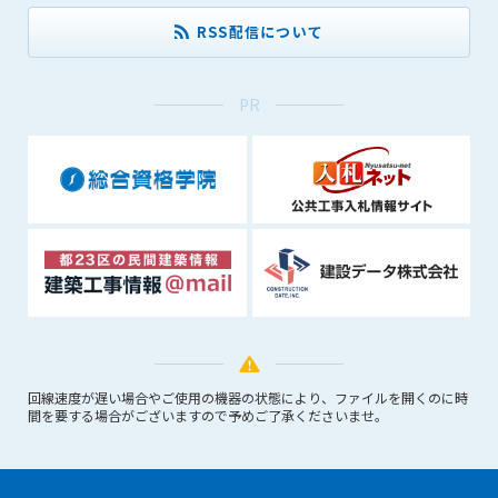
(6) 管理者が承認していない営利を目的とした行為
RSS配信について
(7) 公序良俗に反する行為
(8) 犯罪的行為に結びつく行為
(9) その他、法律に反する行為
PR
(10) 建設資料館から知り得た情報及びダウンロードした情報
を、営利を目的として第三者に転売し、または転売のため
に第三者に提供すること
第7条（登録内容の削除）
管理者は、会員が登録した内容が以下に該当する、またはその
恐れのあるものは、会員の承諾なく削除できるものとします。
(1) 登録されている情報が、第6条の定める禁止事項に該当する
と管理者が、判断した場合
(2) 建設資料館の運営および保守管理上、必要と判断した場合
(3) 広告掲載料金の支払が遅延した場合
(4) その他、管理者が不適当と判断した場合
回線速度が遅い場合やご使用の機器の状態により、ファイルを開くのに時
間を要する場合がございますので予めご了承くださいませ。
第8条（サービスの変更・中止等）
管理者は、会員の承諾なく、本サービス内容の変更(新規追加、
廃止を含み)し、本サービスの運営を中止または廃止することが