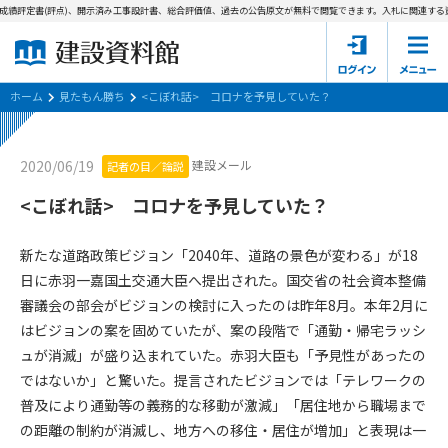
成績評定書(評点)、開示済み工事設計書、総合評価値、過去の公告原文が無料で閲覧できます。
入札に関連する資
ホーム
建設資料館とは
ホーム
見たもん勝ち
<こぼれ話> コロナを予見していた？
東京都の入札資料
建設メール
2020/06/19
記者の目／論説
国土交通省の入札資料
<こぼれ話> コロナを予見していた？
見たもん勝ち
第1条（規約の目的）
新たな道路政策ビジョン「2040年、道路の景色が変わる」が18
1. 本規約は、建設資料館が提供するサポーター会あ本員、無料
パスワードの再発行
日に赤羽一嘉国土交通大臣へ提出された。国交省の社会資本整備
会員登録について
会員サービスの利用条件等について定めるものです。
審議会の部会がビジョンの検討に入ったのは昨年8月。本年2月に
2. 管理者が建設資料館WEB上で随時掲載するルールは本規約の
はビジョンの案を固めていたが、案の段階で「通勤・帰宅ラッシ
一部を構成するものとします。
サポーター会員一覧
ュが消滅」が盛り込まれていた。赤羽大臣も「予見性があったの
第2条（規約の変更）
ではないか」と驚いた。提言されたビジョンでは「テレワークの
会社概要
お問い合わせ
個人情報保護方針
本規約は、会員の了承を得ることなく、随時変更されることが
普及により通勤等の義務的な移動が激減」「居住地から職場まで
会員規約
あります。変更内容は、建設資料館WEB上に表示した時点で直
の距離の制約が消滅し、地方への移住・居住が増加」と表現は一
ちに全ての会員が了承したものとみなします。