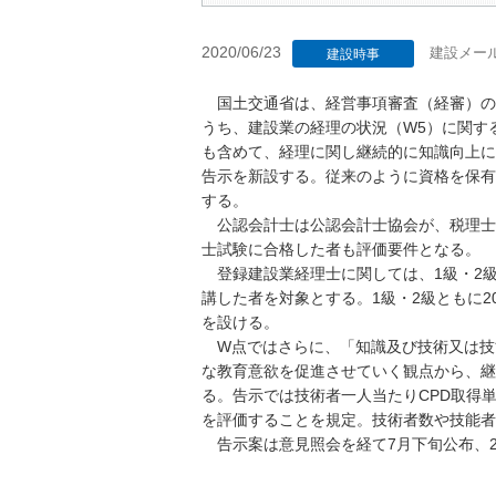
2020/06/23
建設メー
建設時事
国土交通省は、経営事項審査（経審）の
うち、建設業の経理の状況（W5）に関す
も含めて、経理に関し継続的に知識向上に
告示を新設する。従来のように資格を保有
する。
公認会計士は公認会計士協会が、税理士
士試験に合格した者も評価要件となる。
登録建設業経理士に関しては、1級・2級
講した者を対象とする。1級・2級ともに2
を設ける。
W点ではさらに、「知識及び技術又は技能
な教育意欲を促進させていく観点から、継
る。告示では技術者一人当たりCPD取得
を評価することを規定。技術者数や技能者
告示案は意見照会を経て7月下旬公布、2