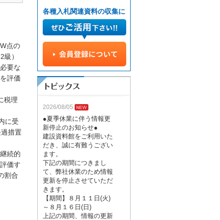
各種入札関連資料の収集に
W点の
2級）
必要な
を評価
に税理
2026/08/05
●夏季休業に伴う情報更
内に受
新停止のお知らせ●
経過措置
建設資料館をご利用いた
だき、誠に有難うござい
継続的
ます。
下記の期間につきまし
評価す
て、弊社休業のため情報
の割合
更新を停止させていただ
きます。
【期間】８月１１日(火)
～８月１６日(日)
上記の期間、情報の更新