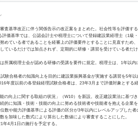
ル
審査基準改正に伴う関係告示の改正案をまとめた。社会性等を評価する
る評価基準では、公認会計士や税理士について登録建設業経理士（1級・
努めている者であることを経審上の評価要件とすることに見直すため、
しているだけでは加点されず、定期的に研修・講習を受けている者だけ
は所属税理士会が認める研修の受講を要件に規定。税理士は、1年以内
試験合格者の知識向上を目的に建設業振興基金が実施する講習を5年以
016年度以前の各登録経理試験合格者は、23年3月まで評価対象とする
の向上に関する取組の状況」（W10）を新設。改正建設業法に基づき
続的に知識・技術・技能の向上に努める技術者や技能者を抱える企業を
単位数や能力評価基準による評価の区分が3年以内にレベルアップした者
数を加味した数式により算出した数値により審査することにした。
1年4月1日の施行を予定する。