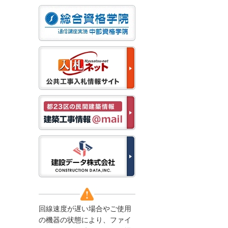
なお、５月１１日（月）
から通常通り運営いたし
ます。
2025/12/22
●年末年始に伴う情報更
新停止のお知らせ●
建設資料館をご利用いた
だき、誠に有難うござい
ます。
下記の期間につきまし
て、弊社休業のため情報
更新を停止させていただ
きます。
【期間】１２月２７日
(土)～１月４日(日)
上記の期間、情報の更新
がされませんので、ご了
承のほど、よろしくお願
い申し上げます。
なお、情報は１月５日
(月)より登録されます。
回線速度が遅い場合やご使用
2025/08/04
の機器の状態により、ファイ