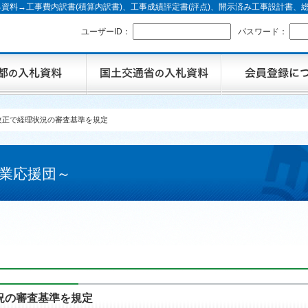
資料→工事費内訳書(積算内訳書)、工事成績評定書(評点)、開示済み工事設計書
ユーザーID：
パスワード：
改正で経理状況の審査基準を規定
業応援団～
況の審査基準を規定