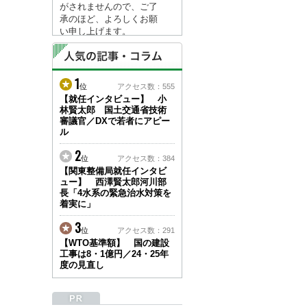
がされませんので、ご了
承のほど、よろしくお願
い申し上げます。
なお、情報は８月１７日
(月)より登録されます。
1
2026/04/23
位
アクセス数：555
●ゴールデンウィークに
【就任インタビュー】 小
林賢太郎 国土交通省技術
伴う情報更新停止のお知
審議官／DXで若者にアピー
らせ(05/02～05/10)●
ル
ユーザー各位
建設資料館をご利用いた
2
位
アクセス数：384
だき、誠に有難うござい
【関東整備局就任インタビ
ます。
ュー】 西澤賢太郎河川部
下記の期間につきまし
長「4水系の緊急治水対策を
て、弊社休業のため情報
着実に」
更新を停止させていただ
きます。
3
位
アクセス数：291
【期間】５月２日(土)～
【WTO基準額】 国の建設
５月１０日(日)
工事は8・1億円／24・25年
上記の期間、情報の更新
度の見直し
がされませんので、ご了
承のほど、よろしくお願
い申し上げます。