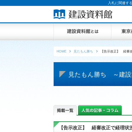
入札に関連する
HOME
見たもん勝ち
【告示改正】 経審
見たもん勝ち ～建設
【告示改正】 経審改正で経理状