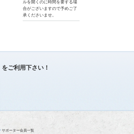
●夏季休業に伴う情報更
ルを開くのに時間を要する場
新停止のお知らせ●
合がございますので予めご了
建設資料館をご利用いた
承くださいませ。
だき、誠に有難うござい
ます。
下記の期間につきまし
て、弊社休業のため情報
更新を停止させていただ
きます。
【期間】８月９日(土)～
８月１７日(日)
上記の期間、情報の更新
がされませんので、ご了
」
をご利用下さい！
承のほど、よろしくお願
い申し上げます。
なお、情報は８月１８日
(月)より登録されます。
2025/04/24
●ゴールデンウィークに
伴う情報更新停止のお知
らせ(04/26～04/29、05/0
3～05/06)●
ユーザー各位
サポーター会員一覧
建設資料館をご利用いた