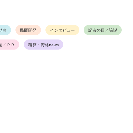
動向
民間開発
インタビュー
記者の目／論説
画／ＰＲ
積算・資格news