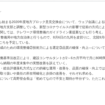
ル
始まる2020年度地方ブロック意見交換会について、ウェブ会議による
地方支部と調整している。新型コロナウイルスの影響で従前の方式によ
関しては、テレワーク環境整備のガイドライン案提案なども行う考え。
整備局や地方自治体と行うもので、8月6日の九州を皮切りに、北陸9月
月ごろを予定している。
成のための環境整備②技術力による選定③品質の確保・向上―について
基準法改正により、建設コンサルタントが2～6カ月平均で月に80時
ら納期の年度末集中の実態改善を訴えていく。
・総合評価落札方式などの的確な運用・改善を、品質の確保・向上では
取り扱いや責任の所在明確化と歩掛の改善を、それぞれ求める。
について高野登会長は「初めてなので不安と期待が半分ずつ。ただこれ