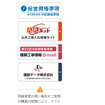
なお、５月１１日（月）
から通常通り運営いたし
ます。
2025/12/22
●年末年始に伴う情報更
新停止のお知らせ●
建設資料館をご利用いた
だき、誠に有難うござい
ます。
下記の期間につきまし
て、弊社休業のため情報
更新を停止させていただ
きます。
【期間】１２月２７日
(土)～１月４日(日)
上記の期間、情報の更新
がされませんので、ご了
承のほど、よろしくお願
い申し上げます。
なお、情報は１月５日
(月)より登録されます。
回線速度が遅い場合やご使用
2025/08/04
の機器の状態により、ファイ