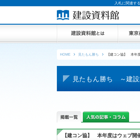
入札に関連する
HOME
見たもん勝ち
【建コン協】 本年
見たもん勝ち ～建設
【建コン協】 本年度はウェブ開