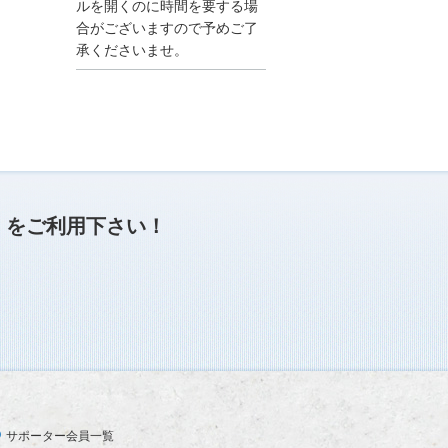
●夏季休業に伴う情報更
ルを開くのに時間を要する場
新停止のお知らせ●
合がございますので予めご了
建設資料館をご利用いた
承くださいませ。
だき、誠に有難うござい
ます。
下記の期間につきまし
て、弊社休業のため情報
更新を停止させていただ
きます。
【期間】８月９日(土)～
８月１７日(日)
上記の期間、情報の更新
がされませんので、ご了
」
をご利用下さい！
承のほど、よろしくお願
い申し上げます。
なお、情報は８月１８日
(月)より登録されます。
2025/04/24
●ゴールデンウィークに
伴う情報更新停止のお知
らせ(04/26～04/29、05/0
3～05/06)●
ユーザー各位
サポーター会員一覧
建設資料館をご利用いた