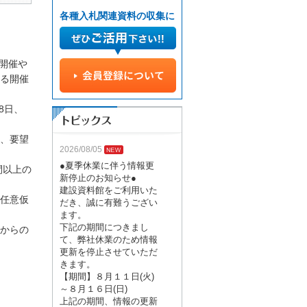
各種入札関連資料の収集に
開催や
る開催
8日、
、要望
2026/08/05
●夏季休業に伴う情報更
間以上の
新停止のお知らせ●
建設資料館をご利用いた
任意仮
だき、誠に有難うござい
ます。
下記の期間につきまし
からの
て、弊社休業のため情報
更新を停止させていただ
きます。
【期間】８月１１日(火)
～８月１６日(日)
上記の期間、情報の更新