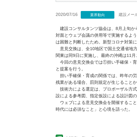
2020/07/16
建設メー
業界動向
建設コンサルタンツ協会は、8月上旬から
対面とウェブ会議の併用等で実施するよう
は困難と判断したため。新型コロナ対策に
意見交換は、全10地区で国土交通省地方
関東は同9日に実施し、最終の沖縄は11
今回の意見交換会では①担い手確保・育
と提案を行う。
担い手確保・育成の関係では、昨年の労働
残業がある場合、罰則規定が生じることか
技術力による選定は、プロポーザル方式
設による参考図、指定仮設による設計図の
ウェブによる意見交換会を開催すること
時代には必須なこと」と心境を語った。