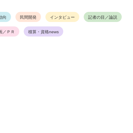
動向
民間開発
インタビュー
記者の目／論説
画／ＰＲ
積算・資格news