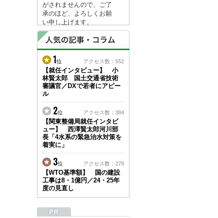
がされませんので、ご了
承のほど、よろしくお願
い申し上げます。
なお、情報は８月１７日
(月)より登録されます。
1
2026/04/23
位
アクセス数：552
●ゴールデンウィークに
【就任インタビュー】 小
林賢太郎 国土交通省技術
伴う情報更新停止のお知
審議官／DXで若者にアピー
らせ(05/02～05/10)●
ル
ユーザー各位
建設資料館をご利用いた
2
位
アクセス数：384
だき、誠に有難うござい
【関東整備局就任インタビ
ます。
ュー】 西澤賢太郎河川部
下記の期間につきまし
長「4水系の緊急治水対策を
て、弊社休業のため情報
着実に」
更新を停止させていただ
きます。
3
位
アクセス数：278
【期間】５月２日(土)～
【WTO基準額】 国の建設
５月１０日(日)
工事は8・1億円／24・25年
上記の期間、情報の更新
度の見直し
がされませんので、ご了
承のほど、よろしくお願
い申し上げます。