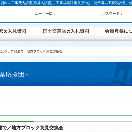
資料→工事費内訳書(積算内訳書)、工事成績評定書(評点)、開示済み工事設計書
ユーザーID：
パスワード：
度はウェブ開催で／地方ブロック意見交換会
業応援団～
催で／地方ブロック意見交換会