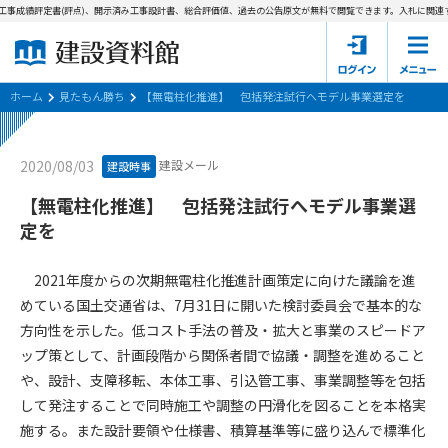
工事成績評定書(評点)、開示済み工事設計書、総合評価値、過去の公告原文が無料で閲覧できます。
入札に関連す
ホーム
建設資料館とは
ホーム
見たもん勝ち
【無電柱化推進】 包括発注試行へモデル事業選定を
東京都の入札資料
建設メール
2020/08/03
建設時事
国土交通省の入札資料
【無電柱化推進】 包括発注試行へモデル事業選
定を
見たもん勝ち
第1条（規約の目的）
1. 本規約は、建設資料館が提供するサポーター会あ本員、無料
パスワードの再発行
2021年度からの次期無電柱化推進計画策定に向けた議論を進
会員登録について
会員サービスの利用条件等について定めるものです。
めている国土交通省は、7月31日に開いた検討委員会で基本的な
2. 管理者が建設資料館WEB上で随時掲載するルールは本規約の
方向性を示した。低コスト手法の普及・拡大と事業のスピードア
一部を構成するものとします。
サポーター会員一覧
ップ策として、計画段階から関係者間で協議・調整を進めること
第2条（規約の変更）
や、設計、支障移転、本体工事、引込管工事、事業調整等を包括
会社概要
お問い合わせ
個人情報保護方針
本規約は、会員の了承を得ることなく、随時変更されることが
して発注することで同時施工や調整の円滑化を図ることを本格実
会員規約
あります。変更内容は、建設資料館WEB上に表示した時点で直
施する。また設計要領や仕様書、積算基準等に盛り込んで標準化
ちに全ての会員が了承したものとみなします。