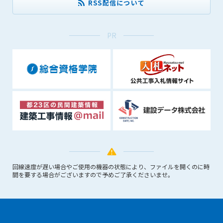
RSS配信について
できるものとします。これに起因する会員または他の第三者が
被った損害について管理者は､一切の責任をも負わないものと
します。
PR
第9条（会員の個人情報）
会員の氏名、住所、性別、年齢、メールアドレスその他本サー
ビスの提供に関連して管理者が知り得た会員の個人情報（以下
個人情報といいます）について、管理者は、以下の各号に該当
する場合を除き、第三者に開示または提供しないものとしま
す。
(1) 会員が、自己の個人情報の開示に事前に同意している場合
(2) 個々の会員を特定できない統計的な処理をした形式で第三
者に提供する場合
(3) 第三者および管理者の権利、財産、安全等を保護するため
に必要であると管理者が判断した場合
回線速度が遅い場合やご使用の機器の状態により、ファイルを開くのに時
(4) 法令等により開示を求められた場合
間を要する場合がございますので予めご了承くださいませ。
第10条（免責事項）
管理者は、会員が登録した内容が以下に該当する、またはその
恐れのあるものは、会員の承諾なく削除できるものとします。