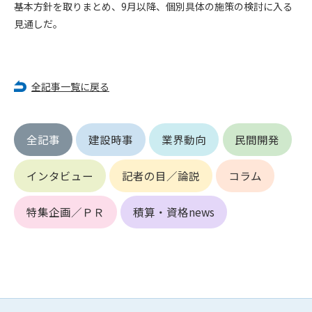
第5条（IDおよびパスワードの管理）
基本方針を取りまとめ、9月以降、個別具体の施策の検討に入る
1. 会員は申込の際に管理者が発行したIDおよびパスワードの使
見通しだ。
用および管理について責任を負うものとします。
2. 会員は、自己のIDおよびパスワードを、貸与、譲渡、売買、
その他形態を問わず、第三者に利用させることはできませ
ん。
全記事一覧に戻る
3. 会員は、IDおよびパスワードの管理不十分、使用上の過誤、
第三者（他の会員を含む）の使用等による損害について責任
を負うものとし、管理者は一切責任を負いません。
全記事
建設時事
業界動向
民間開発
第6条（会員の禁止事項）
インタビュー
記者の目／論説
コラム
1. 会員は建設資料館WEB上で以下の行為をしないものとしま
す。
(1) 第三者または管理者の著作権、その他知的所有権を侵害す
特集企画／ＰＲ
積算・資格news
る行為
(2) 第三者または管理者の財産、プライバシー等を侵害する行
為
(3) 第三者または管理者を誹謗中傷する行為
(4) 有害なコンピュータプログラム等を送信又は書き込む行為
(5) 第三者に不利益を与える行為