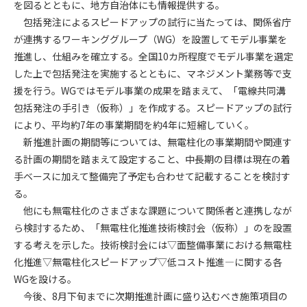
を図るとともに、地方自治体にも情報提供する。
包括発注によるスピードアップの試行に当たっては、関係省庁
第4条（会員審査および資格の取り消し）
が連携するワーキンググループ（WG）を設置してモデル事業を
会員とは、本規約を承諾の上、所定の会員申込手続きを完了
推進し、仕組みを確立する。全国10カ所程度でモデル事業を選定
後、管理者がこれを承認した者をいいます。
した上で包括発注を実施するとともに、マネジメント業務等で支
援を行う。WGではモデル事業の成果を踏まえて、「電線共同溝
第4条（会員の定義と登録）
1. 管理者は前条により審査の結果、会員申込みをした者が以下
包括発注の手引き（仮称）」を作成する。スピードアップの試行
の何れかの項目に該当することがわかった場合、その者の会
により、平均約7年の事業期間を約4年に短縮していく。
員としての権限を承認しないことがあります。
新推進計画の期間等については、無電柱化の事業期間や関連す
(1) 会員申し込みをした者が実在しなかった場合
る計画の期間を踏まえて設定すること、中長期の目標は現在の着
(2) 本規約に違反した場合/li>
手ベースに加えて整備完了予定も合わせて記載することを検討す
(3) 会員申し込みの際、申告事項に虚偽があった場合
る。
(4) 会員申込者が管理者所定の手続き通りに会員申込手続き処
他にも無電柱化のさまざまな課題について関係者と連携しなが
理を行わなかった場合
ら検討するため、「無電柱化推進技術検討会（仮称）」のを設置
(5) その他管理者が会員とすることを不適当と判断した場合
する考えを示した。技術検討会には▽面整備事業における無電柱
2. 管理者は承認後であっても承認した会員が前項の何れかに該
化推進▽無電柱化スピードアップ▽低コスト推進―に関する各
当することが判明した場合、会員資格を取り消すことがあり
WGを設ける。
ます。
今後、8月下旬までに次期推進計画に盛り込むべき施策項目の