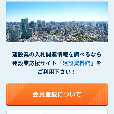
(6) 管理者が承認していない営利を目的とした行為
(7) 公序良俗に反する行為
(8) 犯罪的行為に結びつく行為
(9) その他、法律に反する行為
(10) 建設資料館から知り得た情報及びダウンロードした情報
を、営利を目的として第三者に転売し、または転売のため
に第三者に提供すること
第7条（登録内容の削除）
建設業の入札関連情報を調べるなら
管理者は、会員が登録した内容が以下に該当する、またはその
恐れのあるものは、会員の承諾なく削除できるものとします。
建設業応援サイト「
建設資料館
」を
(1) 登録されている情報が、第6条の定める禁止事項に該当する
ご利用下さい！
と管理者が、判断した場合
(2) 建設資料館の運営および保守管理上、必要と判断した場合
(3) 広告掲載料金の支払が遅延した場合
(4) その他、管理者が不適当と判断した場合
第8条（サービスの変更・中止等）
管理者は、会員の承諾なく、本サービス内容の変更(新規追加、
廃止を含み)し、本サービスの運営を中止または廃止することが