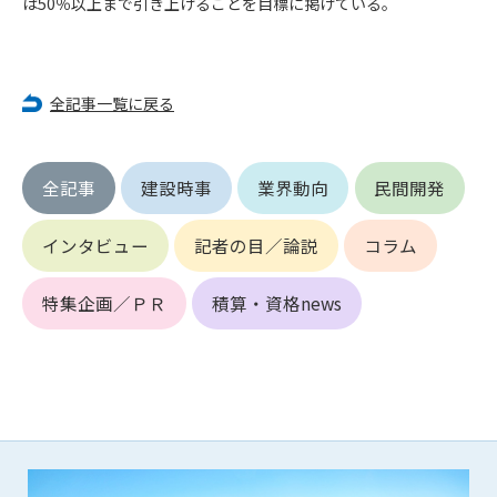
は50％以上まで引き上げることを目標に掲げている。
第5条（IDおよびパスワードの管理）
1. 会員は申込の際に管理者が発行したIDおよびパスワードの使
用および管理について責任を負うものとします。
2. 会員は、自己のIDおよびパスワードを、貸与、譲渡、売買、
全記事一覧に戻る
その他形態を問わず、第三者に利用させることはできませ
ん。
3. 会員は、IDおよびパスワードの管理不十分、使用上の過誤、
第三者（他の会員を含む）の使用等による損害について責任
全記事
建設時事
業界動向
民間開発
を負うものとし、管理者は一切責任を負いません。
インタビュー
記者の目／論説
コラム
第6条（会員の禁止事項）
1. 会員は建設資料館WEB上で以下の行為をしないものとしま
特集企画／ＰＲ
積算・資格news
す。
(1) 第三者または管理者の著作権、その他知的所有権を侵害す
る行為
(2) 第三者または管理者の財産、プライバシー等を侵害する行
為
(3) 第三者または管理者を誹謗中傷する行為
(4) 有害なコンピュータプログラム等を送信又は書き込む行為
(5) 第三者に不利益を与える行為