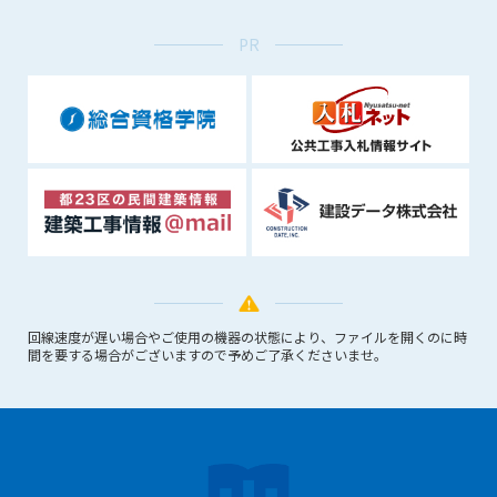
できるものとします。これに起因する会員または他の第三者が
PR
被った損害について管理者は､一切の責任をも負わないものと
します。
第9条（会員の個人情報）
会員の氏名、住所、性別、年齢、メールアドレスその他本サー
ビスの提供に関連して管理者が知り得た会員の個人情報（以下
個人情報といいます）について、管理者は、以下の各号に該当
する場合を除き、第三者に開示または提供しないものとしま
す。
(1) 会員が、自己の個人情報の開示に事前に同意している場合
(2) 個々の会員を特定できない統計的な処理をした形式で第三
者に提供する場合
(3) 第三者および管理者の権利、財産、安全等を保護するため
回線速度が遅い場合やご使用の機器の状態により、ファイルを開くのに時
に必要であると管理者が判断した場合
間を要する場合がございますので予めご了承くださいませ。
(4) 法令等により開示を求められた場合
第10条（免責事項）
管理者は、会員が登録した内容が以下に該当する、またはその
恐れのあるものは、会員の承諾なく削除できるものとします。