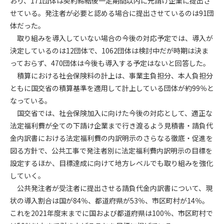
おり、171団体は契約締結後一定期間以内に元請け企業に提出さ
せている。発注者が必要と認める場合に提出させているのは91団
第4条（会員審査および資格の取り消し）
体だった。
会員とは、本規約を承諾の上、所定の会員申込手続きを完了
取り組みを導入していない場合の今後の対応予定では、導入が
後、管理者がこれを承認した者をいいます。
決定しているのは12団体で、1062団体は検討中だが時期は決ま
っておらず、470団体は今後も導入する予定はないと回答した。
第4条（会員の定義と登録）
積算における社会保険料の計上は、事業主負担分、本人負担分
1. 管理者は前条により審査の結果、会員申込みをした者が以下
ともに国交省の積算基準を適用して計上している団体が約99％と
の何れかの項目に該当することがわかった場合、その者の会
なっている。
員としての権限を承認しないことがあります。
(1) 会員申し込みをした者が実在しなかった場合
国交省では、社会保険加入に向けた今後の対応として、適正な
(2) 本規約に違反した場合/li>
法定福利費が全ての下請け企業まで行き渡るよう見積書・請負代
(3) 会員申し込みの際、申告事項に虚偽があった場合
金内訳書における法定福利費の内訳明示のさらなる徹底・促進を
(4) 会員申込者が管理者所定の手続き通りに会員申込手続き処
図る方針で、公共工事で発注者別に法定福利費内訳明示の目標を
理を行わなかった場合
設定するほか、目標達成に向けて地方レベルでも取り組みを強化
(5) その他管理者が会員とすることを不適当と判断した場合
していく。
2. 管理者は承認後であっても承認した会員が前項の何れかに該
公共発注者が受注者に提出させる請負代金内訳書について、現
当することが判明した場合、会員資格を取り消すことがあり
状の導入割合は国が84％、都道府県が53％、市区町村が14％。
ます。
これを2021年度末までに国および都道府県は100％、市区町村で