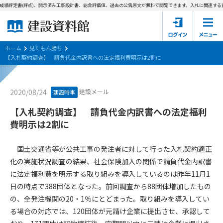
成績評定書(評点)、開示済み工事設計書、総合評価値、過去の公告原文が無料で閲覧できます。
入札に関連する資
ホーム
建設資料館とは
ホーム
見たもん勝ち
【入札契約調査】 請負代金内訳書への法定福利費明示は2割に
東京都の入札資料
建設メール
2020/08/24
建設時事
国土交通省の入札資料
【入札契約調査】 請負代金内訳書への法定福利
見たもん勝ち
第1条（規約の目的）
費明示は2割に
1. 本規約は、建設資料館が提供するサポーター会あ本員、無料
パスワードの再発行
会員登録について
会員サービスの利用条件等について定めるものです。
国土交通省等が公共工事の発注者に対して行った入札契約適正
2. 管理者が建設資料館WEB上で随時掲載するルールは本規約の
化の実施状況調査の結果、社会保険加入の関係で請負代金内訳書
一部を構成するものとします。
サポーター会員一覧
に法定福利費を明示する取り組みを導入しているのは昨年11月1
日の時点で388団体となった。前回調査から88団体増加したもの
第2条（規約の変更）
会社概要
お問い合わせ
個人情報保護方針
の、全発注機関の20・1％にとどまった。取り組みを導入してい
本規約は、会員の了承を得ることなく、随時変更されることが
会員規約
る場合の対応では、120団体が元請け企業に提出させ、承認して
あります。変更内容は、建設資料館WEB上に表示した時点で直
ちに全ての会員が了承したものとみなします。