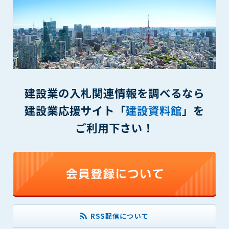
(6) 管理者が承認していない営利を目的とした行為
(7) 公序良俗に反する行為
(8) 犯罪的行為に結びつく行為
(9) その他、法律に反する行為
(10) 建設資料館から知り得た情報及びダウンロードした情報
を、営利を目的として第三者に転売し、または転売のため
に第三者に提供すること
建設業の入札関連情報を調べるなら
第7条（登録内容の削除）
建設業応援サイト「
建設資料館
」を
管理者は、会員が登録した内容が以下に該当する、またはその
恐れのあるものは、会員の承諾なく削除できるものとします。
ご利用下さい！
(1) 登録されている情報が、第6条の定める禁止事項に該当する
と管理者が、判断した場合
(2) 建設資料館の運営および保守管理上、必要と判断した場合
(3) 広告掲載料金の支払が遅延した場合
(4) その他、管理者が不適当と判断した場合
第8条（サービスの変更・中止等）
管理者は、会員の承諾なく、本サービス内容の変更(新規追加、
RSS配信について
廃止を含み)し、本サービスの運営を中止または廃止することが