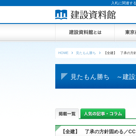
入札に関連する
HOME
見たもん勝ち
【全建】 了承の方針
見たもん勝ち ～建設
【全建】 了承の方針固める／CC