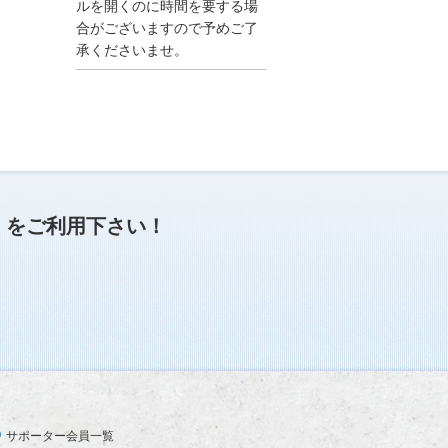
●夏季休業に伴う情報更
ルを開くのに時間を要する場
新停止のお知らせ●
合がございますので予めご了
建設資料館をご利用いた
承くださいませ。
だき、誠に有難うござい
ます。
下記の期間につきまし
て、弊社休業のため情報
更新を停止させていただ
きます。
【期間】８月９日(土)～
８月１７日(日)
上記の期間、情報の更新
がされませんので、ご了
」
をご利用下さい！
承のほど、よろしくお願
い申し上げます。
なお、情報は８月１８日
(月)より登録されます。
2025/04/24
●ゴールデンウィークに
伴う情報更新停止のお知
らせ(04/26～04/29、05/0
3～05/06)●
ユーザー各位
サポーター会員一覧
建設資料館をご利用いた