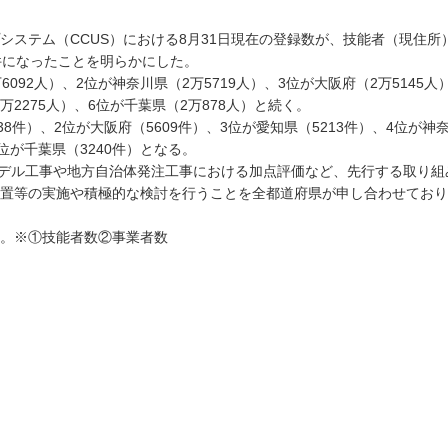
ステム（CCUS）における8月31日現在の登録数が、技能者（現住所）
2件になったことを明らかにした。
92人）、2位が神奈川県（2万5719人）、3位が大阪府（2万5145人
万2275人）、6位が千葉県（2万878人）と続く。
件）、2位が大阪府（5609件）、3位が愛知県（5213件）、4位が神
6位が千葉県（3240件）となる。
デル工事や地方自治体発注工事における加点評価など、先行する取り組
置等の実施や積極的な検討を行うことを全都道府県が申し合わせており
。※①技能者数②事業者数