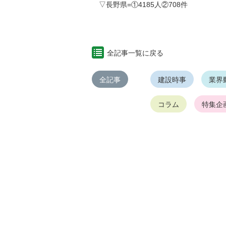
▽長野県=①4185人②708件
全記事一覧に戻る
全記事
建設時事
業界
コラム
特集企