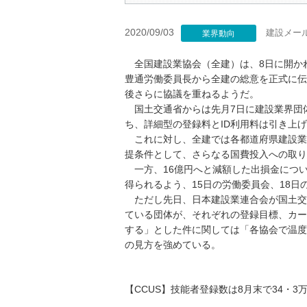
2020/09/03
建設メー
業界動向
全国建設業協会（全建）は、8日に開かれ
豊通労働委員長から全建の総意を正式に伝
後さらに協議を重ねるようだ。
国土交通省からは先月7日に建設業界団
ち、詳細型の登録料とID利用料は引き上
これに対し、全建では各都道府県建設業
提条件として、さらなる国費投入への取り
一方、16億円へと減額した出損金につい
得られるよう、15日の労働委員会、18日
ただし先日、日本建設業連合会が国土交
ている団体が、それぞれの登録目標、カー
する」とした件に関しては「各協会で温度
の見方を強めている。
【CCUS】技能者登録数は8月末で34・3