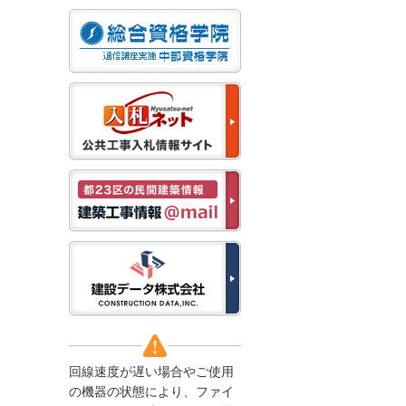
なお、５月１１日（月）
から通常通り運営いたし
ます。
2025/12/22
●年末年始に伴う情報更
新停止のお知らせ●
建設資料館をご利用いた
だき、誠に有難うござい
ます。
下記の期間につきまし
て、弊社休業のため情報
更新を停止させていただ
きます。
【期間】１２月２７日
(土)～１月４日(日)
上記の期間、情報の更新
がされませんので、ご了
承のほど、よろしくお願
い申し上げます。
なお、情報は１月５日
(月)より登録されます。
回線速度が遅い場合やご使用
2025/08/04
の機器の状態により、ファイ