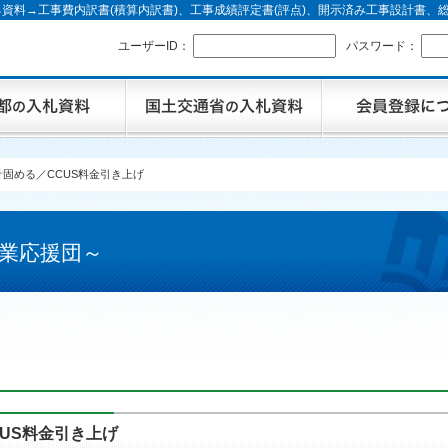
資料→工事費内訳書(積算内訳書)、工事成績評定書(評点)、開示済み工事設計書
ユーザーID：
パスワード：
固める／CCUS料金引き上げ
業応援団～
US料金引き上げ