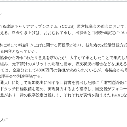
ル
る建設キャリアアップシステム（CCUS）運営協議会の総会において
える。料金引き上げは、おおむね了承し、出損金と目標数値設定につい
体に対して料金引き上げに関する再提示があり、技能者の2段階登録方
げる内容となっていた。
協会から2回にわたり意見を求めたが、大半が了承としたことで集約し
組み、元下請けのメリットの明確な提示、収支状況の報告などを加える
ては、全建分として4800万円の負担が求められているが、各協会から
の理事会で別途審議する。
通大臣に対して追加拠出に関する回答書を提出した際に「運営協議会に
ドタッチ目標数値を定め、実現努力するよう指導し、国交省がフォロー
差があり一律の数字設定は難しく、それぞれが実情を踏まえたものにな
万人に