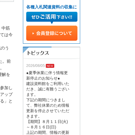
各種入札関連資料の収集に
、中筋
ては今
式のう
た。前
2026/08/05
。
●夏季休業に伴う情報更
理解を
新停止のお知らせ●
建設資料館をご利用いた
参加し
だき、誠に有難うござい
アップ
ます。
下記の期間につきまし
る」と
て、弊社休業のため情報
更新を停止させていただ
きます。
【期間】８月１１日(火)
～８月１６日(日)
上記の期間、情報の更新