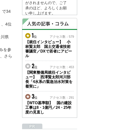
がされませんので、ご了
承のほど、よろしくお願
で34
い申し上げます。
なお、情報は８月１７日
(月)より登録されます。
）、4位
1
2026/04/23
奈川県
位
アクセス数：579
●ゴールデンウィークに
【就任インタビュー】 小
林賢太郎 国土交通省技術
伴う情報更新停止のお知
みを参
審議官／DXで若者にアピー
らせ(05/02～05/10)●
、さら
ル
ユーザー各位
建設資料館をご利用いた
2
位
アクセス数：453
だき、誠に有難うござい
【関東整備局就任インタビ
ます。
ュー】 西澤賢太郎河川部
下記の期間につきまし
長「4水系の緊急治水対策を
て、弊社休業のため情報
着実に」
更新を停止させていただ
きます。
3
位
アクセス数：291
【期間】５月２日(土)～
【WTO基準額】 国の建設
５月１０日(日)
工事は8・1億円／24・25年
上記の期間、情報の更新
度の見直し
がされませんので、ご了
承のほど、よろしくお願
い申し上げます。