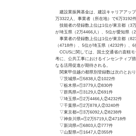
建設業振興基金は、建設キャリアアップシ
万3322人、事業者（所在地）で6万319
技能者の登録数上位は1位が東京都（3万60
が埼玉県（2万4466人）、5位が愛知県（2
事業者の登録数上位は1位が東京都（8238
（4718件）、5位が埼玉県（4232件）、
CCUSに関しては、国土交通省の直轄モ
考に、公共工事におけるインセンティブ措
なる活用促進が期待される。
関東甲信越の都県別登録数は次のとおり
▽茨城県=①5838人②1022件
▽栃木県=①3779人②830件
▽群馬県=①3129人②691件
▽埼玉県=①2万4466人②4232件
▽千葉県=①2万878人②3240件
▽東京都=①3万6092人②8238件
▽神奈川県=①2万5719人②4718件
▽新潟県=①6803人②777件
▽山梨県=①1647人②355件