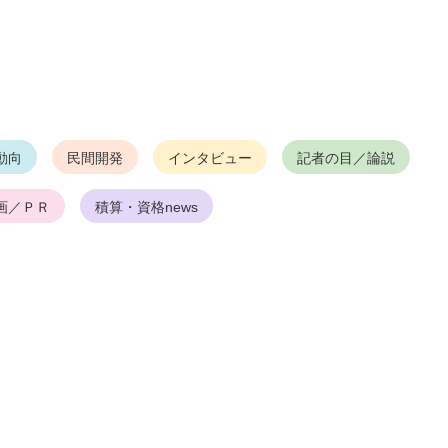
動向
民間開発
インタビュー
記者の目／論説
画／ＰＲ
積算・資格news