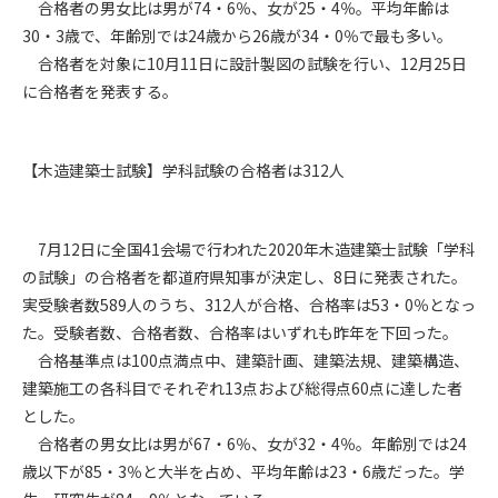
合格者の男女比は男が74・6％、女が25・4％。平均年齢は
30・3歳で、年齢別では24歳から26歳が34・0％で最も多い。
第4条（会員審査および資格の取り消し）
合格者を対象に10月11日に設計製図の試験を行い、12月25日
会員とは、本規約を承諾の上、所定の会員申込手続きを完了
に合格者を発表する。
後、管理者がこれを承認した者をいいます。
第4条（会員の定義と登録）
【木造建築士試験】学科試験の合格者は312人
1. 管理者は前条により審査の結果、会員申込みをした者が以下
の何れかの項目に該当することがわかった場合、その者の会
員としての権限を承認しないことがあります。
7月12日に全国41会場で行われた2020年木造建築士試験「学科
(1) 会員申し込みをした者が実在しなかった場合
(2) 本規約に違反した場合/li>
の試験」の合格者を都道府県知事が決定し、8日に発表された。
(3) 会員申し込みの際、申告事項に虚偽があった場合
実受験者数589人のうち、312人が合格、合格率は53・0％となっ
(4) 会員申込者が管理者所定の手続き通りに会員申込手続き処
た。受験者数、合格者数、合格率はいずれも昨年を下回った。
理を行わなかった場合
合格基準点は100点満点中、建築計画、建築法規、建築構造、
(5) その他管理者が会員とすることを不適当と判断した場合
建築施工の各科目でそれぞれ13点および総得点60点に達した者
2. 管理者は承認後であっても承認した会員が前項の何れかに該
とした。
当することが判明した場合、会員資格を取り消すことがあり
合格者の男女比は男が67・6％、女が32・4％。年齢別では24
ます。
歳以下が85・3％と大半を占め、平均年齢は23・6歳だった。学