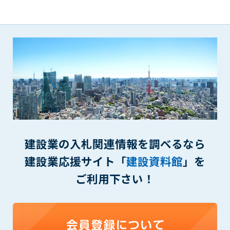
(6) 管理者が承認していない営利を目的とした行為
(7) 公序良俗に反する行為
(8) 犯罪的行為に結びつく行為
(9) その他、法律に反する行為
(10) 建設資料館から知り得た情報及びダウンロードした情報
を、営利を目的として第三者に転売し、または転売のため
に第三者に提供すること
第7条（登録内容の削除）
管理者は、会員が登録した内容が以下に該当する、またはその
恐れのあるものは、会員の承諾なく削除できるものとします。
(1) 登録されている情報が、第6条の定める禁止事項に該当する
建設業の入札関連情報を調べるなら
と管理者が、判断した場合
(2) 建設資料館の運営および保守管理上、必要と判断した場合
建設業応援サイト「
建設資料館
」を
(3) 広告掲載料金の支払が遅延した場合
ご利用下さい！
(4) その他、管理者が不適当と判断した場合
第8条（サービスの変更・中止等）
管理者は、会員の承諾なく、本サービス内容の変更(新規追加、
廃止を含み)し、本サービスの運営を中止または廃止することが