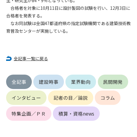
生・研究生が84・9％となっている。
第5条（IDおよびパスワードの管理）
合格者を対象に10月11日に設計製図の試験を行い、12月3日に
1. 会員は申込の際に管理者が発行したIDおよびパスワードの使
用および管理について責任を負うものとします。
合格者を発表する。
2. 会員は、自己のIDおよびパスワードを、貸与、譲渡、売買、
なお同試験は全国47都道府県の指定試験機関である建築技術教
その他形態を問わず、第三者に利用させることはできませ
育普及センターが実施している。
ん。
3. 会員は、IDおよびパスワードの管理不十分、使用上の過誤、
第三者（他の会員を含む）の使用等による損害について責任
を負うものとし、管理者は一切責任を負いません。
全記事一覧に戻る
第6条（会員の禁止事項）
1. 会員は建設資料館WEB上で以下の行為をしないものとしま
全記事
建設時事
業界動向
民間開発
す。
(1) 第三者または管理者の著作権、その他知的所有権を侵害す
インタビュー
記者の目／論説
コラム
る行為
(2) 第三者または管理者の財産、プライバシー等を侵害する行
為
特集企画／ＰＲ
積算・資格news
(3) 第三者または管理者を誹謗中傷する行為
(4) 有害なコンピュータプログラム等を送信又は書き込む行為
(5) 第三者に不利益を与える行為