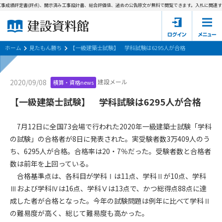
事成績評定書(評点)、開示済み工事設計書、総合評価値、過去の公告原文が無料で閲覧できます。
入札に関連する
ホーム
建設資料館とは
ホーム
見たもん勝ち
【一級建築士試験】 学科試験は6295人が合格
東京都の入札資料
建設メール
2020/09/08
積算・資格news
国土交通省の入札資料
【一級建築士試験】 学科試験は6295人が合格
見たもん勝ち
第1条（規約の目的）
7月12日に全国73会場で行われた2020年一級建築士試験「学科
1. 本規約は、建設資料館が提供するサポーター会あ本員、無料
パスワードの再発行
の試験」の合格者が8日に発表された。実受験者数3万409人のう
会員登録について
会員サービスの利用条件等について定めるものです。
ち、6295人が合格。合格率は20・7％だった。受験者数と合格者
2. 管理者が建設資料館WEB上で随時掲載するルールは本規約の
数は前年を上回っている。
一部を構成するものとします。
サポーター会員一覧
合格基準点は、各科目が学科Ⅰは11点、学科Ⅱが10点、学科
第2条（規約の変更）
Ⅲおよび学科Ⅳは16点、学科Ⅴは13点で、かつ総得点88点に達
会社概要
お問い合わせ
個人情報保護方針
本規約は、会員の了承を得ることなく、随時変更されることが
成した者が合格となった。今年の試験問題は例年に比べて学科Ⅱ
会員規約
あります。変更内容は、建設資料館WEB上に表示した時点で直
の難易度が高く、総じて難易度も高かった。
ちに全ての会員が了承したものとみなします。