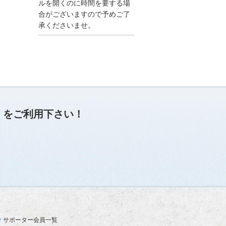
●夏季休業に伴う情報更
ルを開くのに時間を要する場
新停止のお知らせ●
合がございますので予めご了
建設資料館をご利用いた
承くださいませ。
だき、誠に有難うござい
ます。
下記の期間につきまし
て、弊社休業のため情報
更新を停止させていただ
きます。
【期間】８月９日(土)～
８月１７日(日)
上記の期間、情報の更新
がされませんので、ご了
」
をご利用下さい！
承のほど、よろしくお願
い申し上げます。
なお、情報は８月１８日
(月)より登録されます。
2025/04/24
●ゴールデンウィークに
伴う情報更新停止のお知
らせ(04/26～04/29、05/0
3～05/06)●
ユーザー各位
サポーター会員一覧
建設資料館をご利用いた