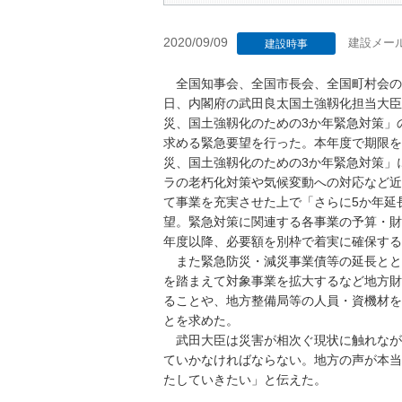
2020/09/09
建設メー
建設時事
全国知事会、全国市長会、全国町村会の
日、内閣府の武田良太国土強靱化担当大臣
災、国土強靱化のための3か年緊急対策」
求める緊急要望を行った。本年度で期限を
災、国土強靱化のための3か年緊急対策」
ラの老朽化対策や気候変動への対応など近
て事業を充実させた上で「さらに5か年延
望。緊急対策に関連する各事業の予算・財源
年度以降、必要額を別枠で着実に確保する
また緊急防災・減災事業債等の延長とと
を踏まえて対象事業を拡大するなど地方財
ることや、地方整備局等の人員・資機材を
とを求めた。
武田大臣は災害が相次ぐ現状に触れなが
ていかなければならない。地方の声が本当
たしていきたい」と伝えた。