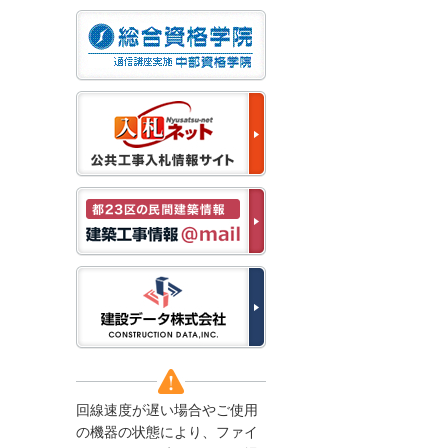
なお、５月１１日（月）
から通常通り運営いたし
ます。
2025/12/22
●年末年始に伴う情報更
新停止のお知らせ●
建設資料館をご利用いた
だき、誠に有難うござい
ます。
下記の期間につきまし
て、弊社休業のため情報
更新を停止させていただ
きます。
【期間】１２月２７日
(土)～１月４日(日)
上記の期間、情報の更新
がされませんので、ご了
承のほど、よろしくお願
い申し上げます。
なお、情報は１月５日
(月)より登録されます。
回線速度が遅い場合やご使用
2025/08/04
の機器の状態により、ファイ