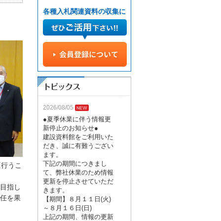
各種入札関連資料の収集に
2026/08/05
●夏季休業に伴う情報更
新停止のお知らせ●
建設資料館をご利用いた
だき、誠に有難うござい
ます。
下記の期間につきまし
に行うこ
て、弊社休業のため情報
更新を停止させていただ
目指し
きます。
任を果
【期間】８月１１日(火)
～８月１６日(日)
上記の期間、情報の更新