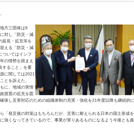
ル
地方三団体は9
に対し「防災・減
の延長・拡充等を
迎える「防災・減
についてはインフ
年の情勢を踏まえ
長すること」を要
に関しては2021
ことを訴えた。
もに、地域の実情
政措置の拡充を図
確保し災害対応のための組織体制の充実・強化を21年度以降も継続的
ら「発災後の対策はもちろんだが、災害に耐えられる日本の国土形成を
に強くなってきているので、事業が実りあるものになるよう今後とも責