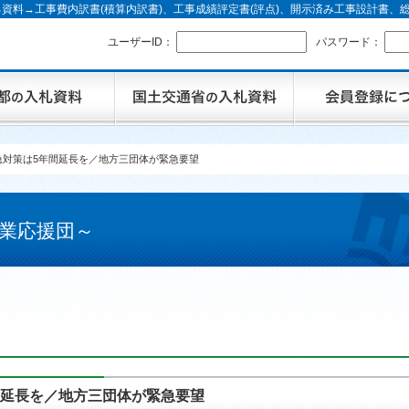
資料→工事費内訳書(積算内訳書)、工事成績評定書(評点)、開示済み工事設計書
ユーザーID：
パスワード：
急対策は5年間延長を／地方三団体が緊急要望
業応援団～
間延長を／地方三団体が緊急要望