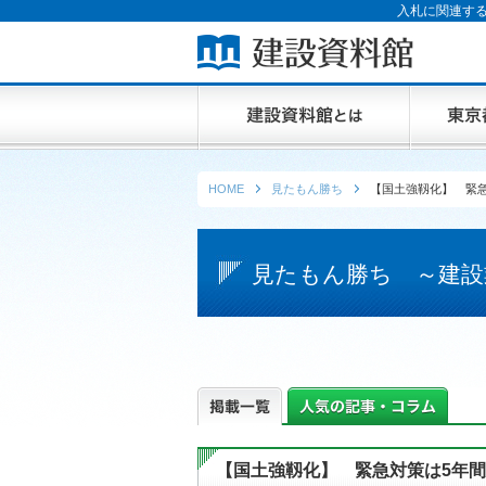
入札に関連する
HOME
見たもん勝ち
【国土強靱化】 緊
見たもん勝ち ～建設
【国土強靱化】 緊急対策は5年