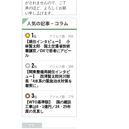
がされませんので、ご了
承のほど、よろしくお願
い申し上げます。
なお、情報は８月１７日
(月)より登録されます。
1
2026/04/23
位
アクセス数：555
●ゴールデンウィークに
【就任インタビュー】 小
林賢太郎 国土交通省技術
伴う情報更新停止のお知
審議官／DXで若者にアピー
らせ(05/02～05/10)●
ル
ユーザー各位
建設資料館をご利用いた
2
位
アクセス数：388
だき、誠に有難うござい
【関東整備局就任インタビ
ます。
ュー】 西澤賢太郎河川部
下記の期間につきまし
長「4水系の緊急治水対策を
て、弊社休業のため情報
着実に」
更新を停止させていただ
きます。
3
位
アクセス数：279
【期間】５月２日(土)～
【WTO基準額】 国の建設
５月１０日(日)
工事は8・1億円／24・25年
上記の期間、情報の更新
度の見直し
がされませんので、ご了
承のほど、よろしくお願
い申し上げます。