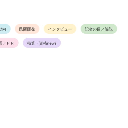
動向
民間開発
インタビュー
記者の目／論説
画／ＰＲ
積算・資格news