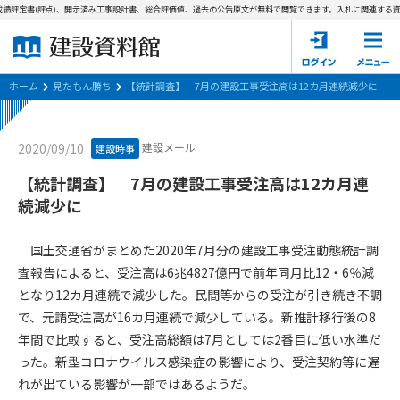
績評定書(評点)、開示済み工事設計書、総合評価値、過去の公告原文が無料で閲覧できます。
入札に関連する資料
ホーム
建設資料館とは
ホーム
見たもん勝ち
【統計調査】 7月の建設工事受注高は12カ月連続減少に
東京都の入札資料
建設メール
2020/09/10
建設時事
国土交通省の入札資料
【統計調査】 7月の建設工事受注高は12カ月連
続減少に
見たもん勝ち
第1条（規約の目的）
1. 本規約は、建設資料館が提供するサポーター会あ本員、無料
パスワードの再発行
国土交通省がまとめた2020年7月分の建設工事受注動態統計調
会員登録について
会員サービスの利用条件等について定めるものです。
査報告によると、受注高は6兆4827億円で前年同月比12・6％減
2. 管理者が建設資料館WEB上で随時掲載するルールは本規約の
となり12カ月連続で減少した。民間等からの受注が引き続き不調
一部を構成するものとします。
サポーター会員一覧
で、元請受注高が16カ月連続で減少している。新推計移行後の8
第2条（規約の変更）
年間で比較すると、受注高総額は7月としては2番目に低い水準だ
会社概要
お問い合わせ
個人情報保護方針
本規約は、会員の了承を得ることなく、随時変更されることが
った。新型コロナウイルス感染症の影響により、受注契約等に遅
会員規約
あります。変更内容は、建設資料館WEB上に表示した時点で直
れが出ている影響が一部ではあるようだ。
ちに全ての会員が了承したものとみなします。