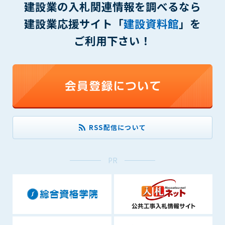
建設業の入札関連情報を調べるなら
(6) 管理者が承認していない営利を目的とした行為
(7) 公序良俗に反する行為
建設業応援サイト「
建設資料館
」を
(8) 犯罪的行為に結びつく行為
ご利用下さい！
(9) その他、法律に反する行為
(10) 建設資料館から知り得た情報及びダウンロードした情報
を、営利を目的として第三者に転売し、または転売のため
に第三者に提供すること
第7条（登録内容の削除）
管理者は、会員が登録した内容が以下に該当する、またはその
恐れのあるものは、会員の承諾なく削除できるものとします。
RSS配信について
(1) 登録されている情報が、第6条の定める禁止事項に該当する
と管理者が、判断した場合
(2) 建設資料館の運営および保守管理上、必要と判断した場合
PR
(3) 広告掲載料金の支払が遅延した場合
(4) その他、管理者が不適当と判断した場合
第8条（サービスの変更・中止等）
管理者は、会員の承諾なく、本サービス内容の変更(新規追加、
廃止を含み)し、本サービスの運営を中止または廃止することが