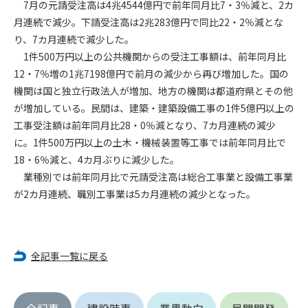
7月の元請受注高は4兆4544億円で前年同月比7・3％減と、2カ
月連続で減少。下請受注高は2兆283億円で同比22・2％減とな
第4条（会員審査および資格の取り消し）
り、7カ月連続で減少した。
会員とは、本規約を承諾の上、所定の会員申込手続きを完了
1件500万円以上の公共機関からの受注工事額は、前年同月比
後、管理者がこれを承認した者をいいます。
12・7％増の1兆7198億円で前月の減少から再び増加した。国の
機関は国と独立行政法人が増加、地方の機関は都道府県とその他
第4条（会員の定義と登録）
1. 管理者は前条により審査の結果、会員申込みをした者が以下
が増加している。民間は、建築・建築設備工事の1件5億円以上の
の何れかの項目に該当することがわかった場合、その者の会
工事受注額は前年同月比28・0％減となり、7カ月連続の減少
員としての権限を承認しないことがあります。
に。1件500万円以上の土木・機械装置等工事では前年同月比で
(1) 会員申し込みをした者が実在しなかった場合
18・6％減と、4カ月ぶりに減少した。
(2) 本規約に違反した場合/li>
業種別では前年同月比で元請受注高は総合工事業と設備工事業
(3) 会員申し込みの際、申告事項に虚偽があった場合
が2カ月連続、職別工事業は5カ月連続の減少となった。
(4) 会員申込者が管理者所定の手続き通りに会員申込手続き処
理を行わなかった場合
(5) その他管理者が会員とすることを不適当と判断した場合
2. 管理者は承認後であっても承認した会員が前項の何れかに該
全記事一覧に戻る
当することが判明した場合、会員資格を取り消すことがあり
ます。
全記事
建設時事
業界動向
民間開発