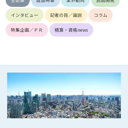
第5条（IDおよびパスワードの管理）
1. 会員は申込の際に管理者が発行したIDおよびパスワードの使
用および管理について責任を負うものとします。
インタビュー
記者の目／論説
コラム
2. 会員は、自己のIDおよびパスワードを、貸与、譲渡、売買、
その他形態を問わず、第三者に利用させることはできませ
特集企画／ＰＲ
積算・資格news
ん。
3. 会員は、IDおよびパスワードの管理不十分、使用上の過誤、
第三者（他の会員を含む）の使用等による損害について責任
を負うものとし、管理者は一切責任を負いません。
第6条（会員の禁止事項）
1. 会員は建設資料館WEB上で以下の行為をしないものとしま
す。
(1) 第三者または管理者の著作権、その他知的所有権を侵害す
る行為
(2) 第三者または管理者の財産、プライバシー等を侵害する行
為
(3) 第三者または管理者を誹謗中傷する行為
(4) 有害なコンピュータプログラム等を送信又は書き込む行為
(5) 第三者に不利益を与える行為