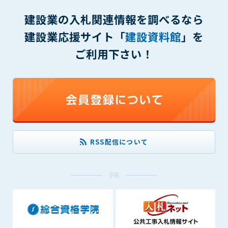
(6) 管理者が承認していない営利を目的とした行為
建設業の入札関連情報を調べるなら
(7) 公序良俗に反する行為
(8) 犯罪的行為に結びつく行為
建設業応援サイト「
建設資料館
」を
(9) その他、法律に反する行為
ご利用下さい！
(10) 建設資料館から知り得た情報及びダウンロードした情報
を、営利を目的として第三者に転売し、または転売のため
に第三者に提供すること
第7条（登録内容の削除）
管理者は、会員が登録した内容が以下に該当する、またはその
恐れのあるものは、会員の承諾なく削除できるものとします。
(1) 登録されている情報が、第6条の定める禁止事項に該当する
RSS配信について
と管理者が、判断した場合
(2) 建設資料館の運営および保守管理上、必要と判断した場合
(3) 広告掲載料金の支払が遅延した場合
PR
(4) その他、管理者が不適当と判断した場合
第8条（サービスの変更・中止等）
管理者は、会員の承諾なく、本サービス内容の変更(新規追加、
廃止を含み)し、本サービスの運営を中止または廃止することが