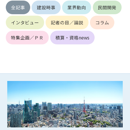
第5条（IDおよびパスワードの管理）
全記事
建設時事
業界動向
民間開発
1. 会員は申込の際に管理者が発行したIDおよびパスワードの使
用および管理について責任を負うものとします。
2. 会員は、自己のIDおよびパスワードを、貸与、譲渡、売買、
インタビュー
記者の目／論説
コラム
その他形態を問わず、第三者に利用させることはできませ
ん。
特集企画／ＰＲ
積算・資格news
3. 会員は、IDおよびパスワードの管理不十分、使用上の過誤、
第三者（他の会員を含む）の使用等による損害について責任
を負うものとし、管理者は一切責任を負いません。
第6条（会員の禁止事項）
1. 会員は建設資料館WEB上で以下の行為をしないものとしま
す。
(1) 第三者または管理者の著作権、その他知的所有権を侵害す
る行為
(2) 第三者または管理者の財産、プライバシー等を侵害する行
為
(3) 第三者または管理者を誹謗中傷する行為
(4) 有害なコンピュータプログラム等を送信又は書き込む行為
(5) 第三者に不利益を与える行為