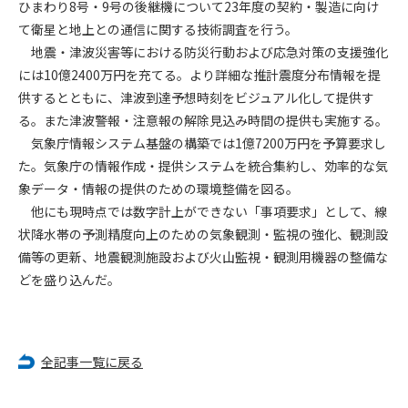
ひまわり8号・9号の後継機について23年度の契約・製造に向け
て衛星と地上との通信に関する技術調査を行う。
第4条（会員審査および資格の取り消し）
地震・津波災害等における防災行動および応急対策の支援強化
会員とは、本規約を承諾の上、所定の会員申込手続きを完了
には10億2400万円を充てる。より詳細な推計震度分布情報を提
後、管理者がこれを承認した者をいいます。
供するとともに、津波到達予想時刻をビジュアル化して提供す
る。また津波警報・注意報の解除見込み時間の提供も実施する。
第4条（会員の定義と登録）
1. 管理者は前条により審査の結果、会員申込みをした者が以下
気象庁情報システム基盤の構築では1億7200万円を予算要求し
の何れかの項目に該当することがわかった場合、その者の会
た。気象庁の情報作成・提供システムを統合集約し、効率的な気
員としての権限を承認しないことがあります。
象データ・情報の提供のための環境整備を図る。
(1) 会員申し込みをした者が実在しなかった場合
他にも現時点では数字計上ができない「事項要求」として、線
(2) 本規約に違反した場合/li>
状降水帯の予測精度向上のための気象観測・監視の強化、観測設
(3) 会員申し込みの際、申告事項に虚偽があった場合
備等の更新、地震観測施設および火山監視・観測用機器の整備な
(4) 会員申込者が管理者所定の手続き通りに会員申込手続き処
どを盛り込んだ。
理を行わなかった場合
(5) その他管理者が会員とすることを不適当と判断した場合
2. 管理者は承認後であっても承認した会員が前項の何れかに該
当することが判明した場合、会員資格を取り消すことがあり
全記事一覧に戻る
ます。