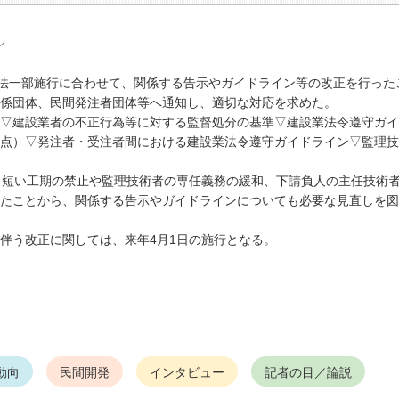
ル
法一部施行に合わせて、関係する告示やガイドライン等の改正を行った
係団体、民間発注者団体等へ通知し、適切な対応を求めた。
▽建設業者の不正行為等に対する監督処分の基準▽建設業法令遵守ガイ
点）▽発注者・受注者間における建設業法令遵守ガイドライン▽監理技
く短い工期の禁止や監理技術者の専任義務の緩和、下請負人の主任技術
たことから、関係する告示やガイドラインについても必要な見直しを図
伴う改正に関しては、来年4月1日の施行となる。
動向
民間開発
インタビュー
記者の目／論説