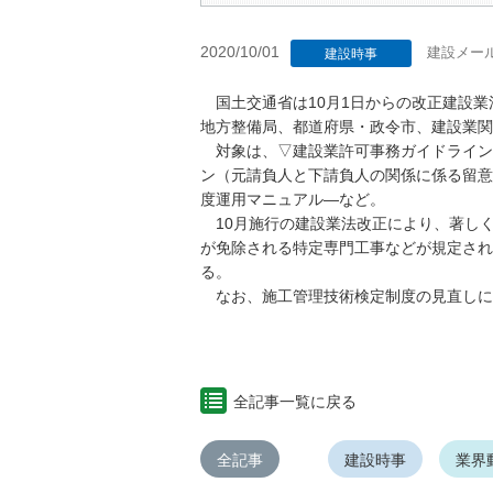
2020/10/01
建設メー
建設時事
国土交通省は10月1日からの改正建設業
地方整備局、都道府県・政令市、建設業関
対象は、▽建設業許可事務ガイドライン
ン（元請負人と下請負人の関係に係る留意
度運用マニュアル―など。
10月施行の建設業法改正により、著し
が免除される特定専門工事などが規定され
る。
なお、施工管理技術検定制度の見直しに
全記事一覧に戻る
全記事
建設時事
業界