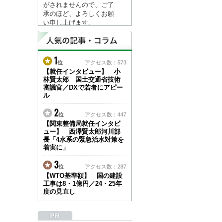
がされませんので、ご了
承のほど、よろしくお願
い申し上げます。
なお、情報は８月１７日
(月)より登録されます。
1
2026/04/23
位
アクセス数：573
●ゴールデンウィークに
【就任インタビュー】 小
林賢太郎 国土交通省技術
伴う情報更新停止のお知
審議官／DXで若者にアピー
らせ(05/02～05/10)●
ル
ユーザー各位
建設資料館をご利用いた
2
位
アクセス数：447
だき、誠に有難うござい
【関東整備局就任インタビ
ます。
ュー】 西澤賢太郎河川部
下記の期間につきまし
長「4水系の緊急治水対策を
て、弊社休業のため情報
着実に」
更新を停止させていただ
きます。
3
位
アクセス数：287
【期間】５月２日(土)～
【WTO基準額】 国の建設
５月１０日(日)
工事は8・1億円／24・25年
上記の期間、情報の更新
度の見直し
がされませんので、ご了
承のほど、よろしくお願
い申し上げます。