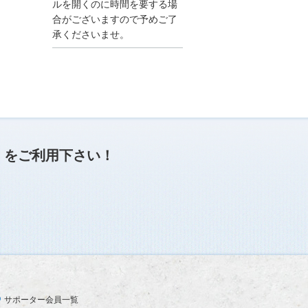
●夏季休業に伴う情報更
ルを開くのに時間を要する場
新停止のお知らせ●
合がございますので予めご了
建設資料館をご利用いた
承くださいませ。
だき、誠に有難うござい
ます。
下記の期間につきまし
て、弊社休業のため情報
更新を停止させていただ
きます。
【期間】８月９日(土)～
８月１７日(日)
上記の期間、情報の更新
がされませんので、ご了
」
をご利用下さい！
承のほど、よろしくお願
い申し上げます。
なお、情報は８月１８日
(月)より登録されます。
2025/04/24
●ゴールデンウィークに
伴う情報更新停止のお知
らせ(04/26～04/29、05/0
3～05/06)●
ユーザー各位
サポーター会員一覧
建設資料館をご利用いた