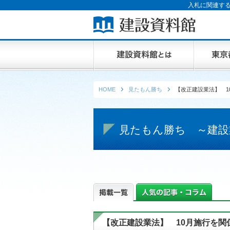
入札に関連する
HOME
見たもん勝ち
【改正建設業法】 1
見たもん勝ち ～建設
【改正建設業法】 10月施行を関