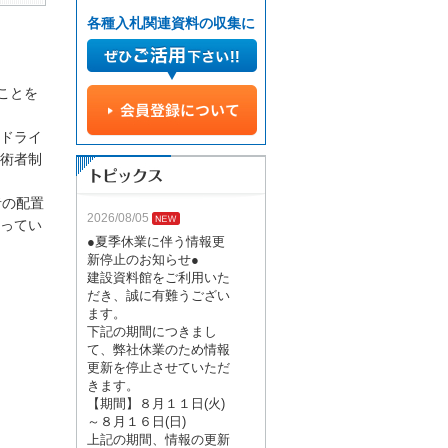
各種入札関連資料の収集に
ことを
ドライ
術者制
者の配置
2026/08/05
ってい
●夏季休業に伴う情報更
新停止のお知らせ●
建設資料館をご利用いた
だき、誠に有難うござい
ます。
下記の期間につきまし
て、弊社休業のため情報
更新を停止させていただ
きます。
【期間】８月１１日(火)
～８月１６日(日)
上記の期間、情報の更新