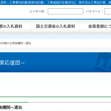
資料→工事費内訳書(積算内訳書)、工事成績評定書(評点)、開示済み工事設計書
ユーザーID：
パスワード：
0月施行を関係機関へ通知
業応援団～
係機関へ通知