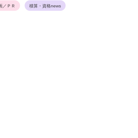
画／ＰＲ
積算・資格news