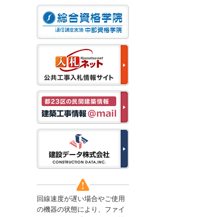
なお、５月１１日（月）
から通常通り運営いたし
ます。
2025/12/22
●年末年始に伴う情報更
新停止のお知らせ●
建設資料館をご利用いた
だき、誠に有難うござい
ます。
下記の期間につきまし
て、弊社休業のため情報
更新を停止させていただ
きます。
【期間】１２月２７日
(土)～１月４日(日)
上記の期間、情報の更新
がされませんので、ご了
承のほど、よろしくお願
い申し上げます。
なお、情報は１月５日
(月)より登録されます。
回線速度が遅い場合やご使用
2025/08/04
の機器の状態により、ファイ