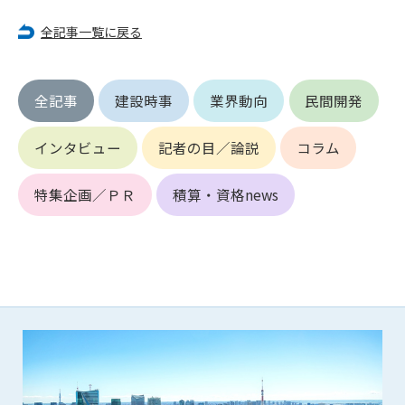
できるものとします。これに起因する会員または他の第三者が
全記事一覧に戻る
被った損害について管理者は､一切の責任をも負わないものと
します。
第9条（会員の個人情報）
全記事
建設時事
業界動向
民間開発
会員の氏名、住所、性別、年齢、メールアドレスその他本サー
ビスの提供に関連して管理者が知り得た会員の個人情報（以下
個人情報といいます）について、管理者は、以下の各号に該当
インタビュー
記者の目／論説
コラム
する場合を除き、第三者に開示または提供しないものとしま
す。
特集企画／ＰＲ
積算・資格news
(1) 会員が、自己の個人情報の開示に事前に同意している場合
(2) 個々の会員を特定できない統計的な処理をした形式で第三
者に提供する場合
(3) 第三者および管理者の権利、財産、安全等を保護するため
に必要であると管理者が判断した場合
(4) 法令等により開示を求められた場合
第10条（免責事項）
管理者は、会員が登録した内容が以下に該当する、またはその
恐れのあるものは、会員の承諾なく削除できるものとします。