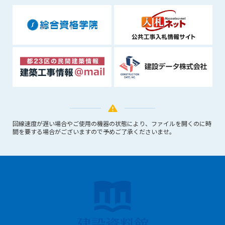
会員は、住所、電話番号、その他管理者への届出内容に変更が
あった場合には、速やかに所定の方法で変更の届出をするもの
とします。届出がなかったことで会員が不利益を被ったとして
も、管理者は一切その責任を負いません。
第13条（退会／広告掲載解除）
1. サポーター会員が本サービスへの広告掲載を解約する場合
は、契約期間終了月の10日までに書面・電話等で管理者宛に
通知・連絡するものとします。その場合、契約期間終了月の
月末をもって解約とします。
2. 本サービスの最低利用期間はサービスを開始した日から6か
月間とします。
回線速度が遅い場合やご使用の機器の状態により、ファイルを開くのに時
間を要する場合がございますので予めご了承くださいませ。
3. いかなる事由によっても、すでにお支払済の料金等の払い戻
しや、日割り計算はしないことを承諾するものとします。
第14条（契約の継続）
上記13条に規定する退会の意思表示がなき場合、次期契約を自
動延長とします。
第15条（準拠法・管轄裁判所）
本規約の準拠法は日本法とします。本規約をめぐる一切の紛争
については、東京簡易裁判所または東京地方裁判所をもって第