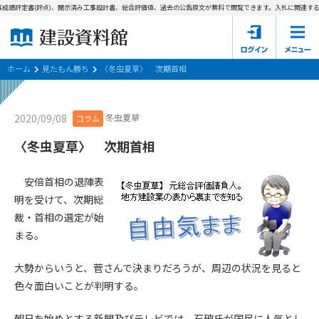
成績評定書(評点)、開示済み工事設計書、総合評価値、過去の公告原文が無料で閲覧できます。
入札に関連する資
ホーム
建設資料館とは
ホーム
見たもん勝ち
〈冬虫夏草〉 次期首相
東京都の入札資料
冬虫夏草
2020/09/08
コラム
国土交通省の入札資料
〈冬虫夏草〉 次期首相
見たもん勝ち
第1条（規約の目的）
安倍首相の退陣表
1. 本規約は、建設資料館が提供するサポーター会あ本員、無料
パスワードの再発行
明を受けて、次期総
会員登録について
会員サービスの利用条件等について定めるものです。
裁・首相の選定が始
2. 管理者が建設資料館WEB上で随時掲載するルールは本規約の
まる。
一部を構成するものとします。
サポーター会員一覧
大勢からいうと、菅さんで決まりだろうが、周辺の状況を見ると
第2条（規約の変更）
会社概要
お問い合わせ
個人情報保護方針
色々面白いことが判明する。
本規約は、会員の了承を得ることなく、随時変更されることが
会員規約
あります。変更内容は、建設資料館WEB上に表示した時点で直
朝日を始めとする新聞及びテレビでは、石破氏が国民に人気とし
ちに全ての会員が了承したものとみなします。