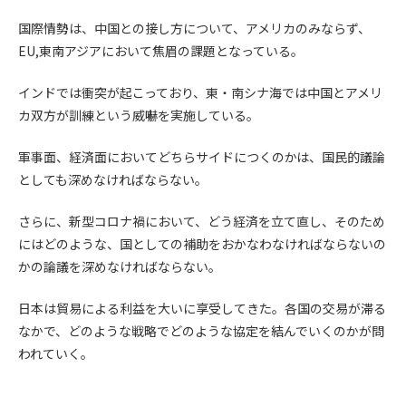
第5条（IDおよびパスワードの管理）
1. 会員は申込の際に管理者が発行したIDおよびパスワードの使
国際情勢は、中国との接し方について、アメリカのみならず、
用および管理について責任を負うものとします。
EU,東南アジアにおいて焦眉の課題となっている。
2. 会員は、自己のIDおよびパスワードを、貸与、譲渡、売買、
その他形態を問わず、第三者に利用させることはできませ
インドでは衝突が起こっており、東・南シナ海では中国とアメリ
ん。
カ双方が訓練という威嚇を実施している。
3. 会員は、IDおよびパスワードの管理不十分、使用上の過誤、
第三者（他の会員を含む）の使用等による損害について責任
軍事面、経済面においてどちらサイドにつくのかは、国民的議論
を負うものとし、管理者は一切責任を負いません。
としても深めなければならない。
第6条（会員の禁止事項）
さらに、新型コロナ禍において、どう経済を立て直し、そのため
1. 会員は建設資料館WEB上で以下の行為をしないものとしま
にはどのような、国としての補助をおかなわなければならないの
す。
かの論議を深めなければならない。
(1) 第三者または管理者の著作権、その他知的所有権を侵害す
る行為
日本は貿易による利益を大いに享受してきた。各国の交易が滞る
(2) 第三者または管理者の財産、プライバシー等を侵害する行
なかで、どのような戦略でどのような協定を結んでいくのかが問
為
われていく。
(3) 第三者または管理者を誹謗中傷する行為
(4) 有害なコンピュータプログラム等を送信又は書き込む行為
(5) 第三者に不利益を与える行為