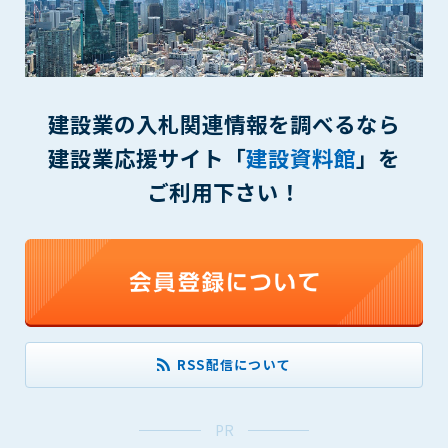
1. 管理者は、会員が本サービスを利用することにより得た情報
等（プログラムを含みます）について、その完全性、正確性
を保証もしないものとします。また、当該情報等に起因して
生じた一切の損害に対して、管理者は、何らの責任も負わな
いものとします。
建設業の入札関連情報を調べるなら
2. 会員は、自己の費用と責任において本サービスを利用するも
のとし、会員による本サービスの利用に関連し、第三者から
建設業応援サイト「
建設資料館
」を
問合せ、クレーム、請求等がなされまたは訴訟が提起された
ご利用下さい！
場合、当該会員は、自らの費用と責任においてこれを解決す
るものとし、管理者を一切免責するものとします。
3. 本サービスにおいて掲載されている広告等によって行われる
取引に起因する損害及び広告等が掲載されたこと自体に起因
する損害については一切責任を負いません。
第11条（運用の停止）
停電や天災等の不可抗力、または保守・点検・加入者の利便性
RSS配信について
向上のための設備工事等の為に本サービスの運用を停止するこ
とがあります。運用停止については事前に建設資料館WEB上で
通知申し上げますが、緊急時はその限りではありません。
PR
第12条（変更の届出）