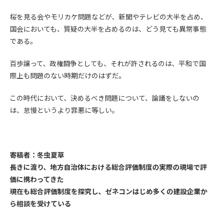
(6) 管理者が承認していない営利を目的とした行為
桜を見る会やモリカケ問題などが、新聞やテレビの大半を占め、
(7) 公序良俗に反する行為
(8) 犯罪的行為に結びつく行為
国会においても、質疑の大半を占めるのは、どう見ても異常事態
(9) その他、法律に反する行為
である。
(10) 建設資料館から知り得た情報及びダウンロードした情報
を、営利を目的として第三者に転売し、または転売のため
百歩譲って、政権闘争としても、それが許されるのは、平和で国
に第三者に提供すること
際上も問題のない時期だけのはずだ。
第7条（登録内容の削除）
この時代において、決めるべき問題について、論議をしないの
管理者は、会員が登録した内容が以下に該当する、またはその
は、怠慢というより罪悪に等しい。
恐れのあるものは、会員の承諾なく削除できるものとします。
(1) 登録されている情報が、第6条の定める禁止事項に該当する
と管理者が、判断した場合
(2) 建設資料館の運営および保守管理上、必要と判断した場合
寄稿者：冬虫夏草
(3) 広告掲載料金の支払が遅延した場合
長きに渡り、地方自治体における総合評価制度の実際の現場で評
(4) その他、管理者が不適当と判断した場合
価に携わってきた
現在も総合評価制度を探究し、ゼネコンはじめ多くの建設企業か
第8条（サービスの変更・中止等）
ら相談を受けている
管理者は、会員の承諾なく、本サービス内容の変更(新規追加、
廃止を含み)し、本サービスの運営を中止または廃止することが