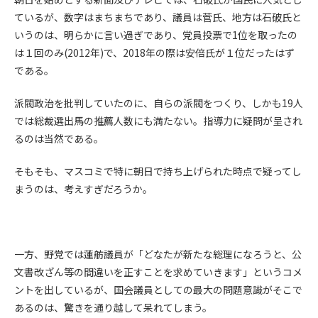
ているが、数字はまちまちであり、議員は菅氏、地方は石破氏と
第4条（会員審査および資格の取り消し）
いうのは、明らかに言い過ぎであり、党員投票で1位を取ったの
会員とは、本規約を承諾の上、所定の会員申込手続きを完了
は１回のみ(2012年)で、2018年の際は安倍氏が１位だったはず
後、管理者がこれを承認した者をいいます。
である。
第4条（会員の定義と登録）
派閥政治を批判していたのに、自らの派閥をつくり、しかも19人
1. 管理者は前条により審査の結果、会員申込みをした者が以下
では総裁選出馬の推薦人数にも満たない。指導力に疑問が呈され
の何れかの項目に該当することがわかった場合、その者の会
るのは当然である。
員としての権限を承認しないことがあります。
(1) 会員申し込みをした者が実在しなかった場合
そもそも、マスコミで特に朝日で持ち上げられた時点で疑ってし
(2) 本規約に違反した場合/li>
まうのは、考えすぎだろうか。
(3) 会員申し込みの際、申告事項に虚偽があった場合
(4) 会員申込者が管理者所定の手続き通りに会員申込手続き処
理を行わなかった場合
(5) その他管理者が会員とすることを不適当と判断した場合
一方、野党では蓮舫議員が「どなたが新たな総理になろうと、公
2. 管理者は承認後であっても承認した会員が前項の何れかに該
文書改ざん等の間違いを正すことを求めていきます」というコメ
当することが判明した場合、会員資格を取り消すことがあり
ントを出しているが、国会議員としての最大の問題意識がそこで
ます。
あるのは、驚きを通り越して呆れてしまう。