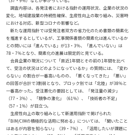
（37・9％）などが挙がっている。
調査内容は、各発注者における指針の運用状況、企業の状況の
第4条（会員審査および資格の取り消し）
変化、地域建設業の持続性確保、生産性向上の取り組み、災害時
会員とは、本規約を承諾の上、所定の会員申込手続きを完了
における対応、新型コロナの影響など。
後、管理者がこれを承認した者をいいます。
新たな運用指針では受発注者双方の省力化のため書類の簡素化
を推進するとしているが、工事関係書類の簡素化は進んでいるか
第4条（会員の定義と登録）
との問いには「進んでいる」が13・3％、「進んでいない」は
1. 管理者は前条により審査の結果、会員申込みをした者が以下
78・7％となり、簡素化の進展は限定的と見ている。
の何れかの項目に該当することがわかった場合、その者の会
会員企業の現況について「直近1年間とその前の1年間を比べ
員としての権限を承認しないことがあります。
(1) 会員申し込みをした者が実在しなかった場合
て、受注の状況はどのようになっているか」の質問には、「変わ
(2) 本規約に違反した場合/li>
らない」の割合が一番高いものの、「悪くなってきた」「悪い」
(3) 会員申し込みの際、申告事項に虚偽があった場合
の回答が合計で3割弱となり、ブロック別では「北陸」が38％と
(4) 会員申込者が管理者所定の手続き通りに会員申込手続き処
一番高かった。受注悪化の要因としては、「発注量の減少」
理を行わなかった場合
（77・3％）、「競争の激化」（61％）、「技術者の不足」
(5) その他管理者が会員とすることを不適当と判断した場合
（57・1％）が目立つ。
2. 管理者は承認後であっても承認した会員が前項の何れかに該
生産性向上の取り組みとして新運用指針で掲げられた
当することが判明した場合、会員資格を取り消すことがあり
「BIM/CIMの積極的な活用に努める」については、「聞いたこと
ます。
はあるが内容を知らない」（39・7％）、「活用したいが課題に