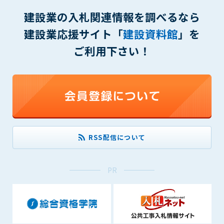
できるものとします。これに起因する会員または他の第三者が
建設業の入札関連情報を調べるなら
被った損害について管理者は､一切の責任をも負わないものと
建設業応援サイト「
建設資料館
」を
します。
第9条（会員の個人情報）
ご利用下さい！
会員の氏名、住所、性別、年齢、メールアドレスその他本サー
ビスの提供に関連して管理者が知り得た会員の個人情報（以下
個人情報といいます）について、管理者は、以下の各号に該当
する場合を除き、第三者に開示または提供しないものとしま
す。
(1) 会員が、自己の個人情報の開示に事前に同意している場合
(2) 個々の会員を特定できない統計的な処理をした形式で第三
者に提供する場合
RSS配信について
(3) 第三者および管理者の権利、財産、安全等を保護するため
に必要であると管理者が判断した場合
(4) 法令等により開示を求められた場合
PR
第10条（免責事項）
管理者は、会員が登録した内容が以下に該当する、またはその
恐れのあるものは、会員の承諾なく削除できるものとします。