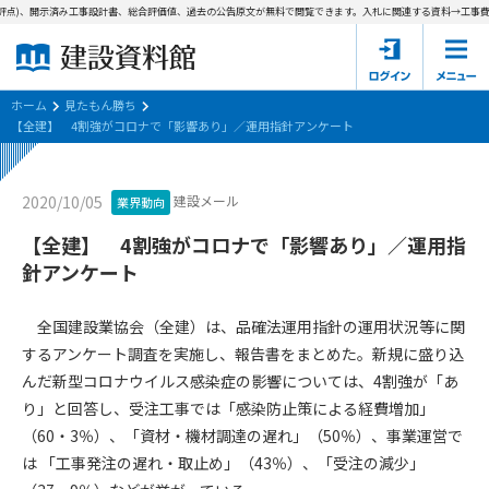
評点)、開示済み工事設計書、総合評価値、過去の公告原文が無料で閲覧できます。
入札に関連する資料→工事費内
ホーム
建設資料館とは
ホーム
見たもん勝ち
【全建】 4割強がコロナで「影響あり」／運用指針アンケート
東京都の入札資料
建設メール
2020/10/05
業界動向
国土交通省の入札資料
【全建】 4割強がコロナで「影響あり」／運用指
見たもん勝ち
第1条（規約の目的）
針アンケート
1. 本規約は、建設資料館が提供するサポーター会あ本員、無料
パスワードの再発行
会員登録について
会員サービスの利用条件等について定めるものです。
全国建設業協会（全建）は、品確法運用指針の運用状況等に関
2. 管理者が建設資料館WEB上で随時掲載するルールは本規約の
するアンケート調査を実施し、報告書をまとめた。新規に盛り込
一部を構成するものとします。
サポーター会員一覧
んだ新型コロナウイルス感染症の影響については、4割強が「あ
り」と回答し、受注工事では「感染防止策による経費増加」
第2条（規約の変更）
会社概要
お問い合わせ
個人情報保護方針
（60・3％）、「資材・機材調達の遅れ」（50％）、事業運営で
本規約は、会員の了承を得ることなく、随時変更されることが
会員規約
は 「工事発注の遅れ・取止め」（43％）、「受注の減少」
あります。変更内容は、建設資料館WEB上に表示した時点で直
ちに全ての会員が了承したものとみなします。