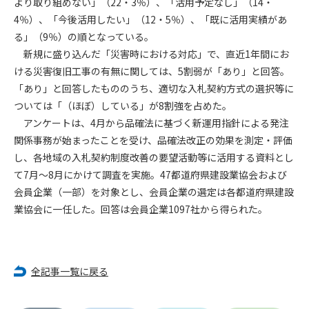
より取り組めない」（22・3％）、「活用予定なし」（14・
第5条（IDおよびパスワードの管理）
1. 会員は申込の際に管理者が発行したIDおよびパスワードの使
4％）、「今後活用したい」（12・5％）、「既に活用実績があ
用および管理について責任を負うものとします。
る」（9％）の順となっている。
2. 会員は、自己のIDおよびパスワードを、貸与、譲渡、売買、
新規に盛り込んだ「災害時における対応」で、直近1年間にお
その他形態を問わず、第三者に利用させることはできませ
ける災害復旧工事の有無に関しては、5割弱が「あり」と回答。
ん。
「あり」と回答したもののうち、適切な入札契約方式の選択等に
3. 会員は、IDおよびパスワードの管理不十分、使用上の過誤、
ついては「（ほぼ）している」が8割強を占めた。
第三者（他の会員を含む）の使用等による損害について責任
アンケートは、4月から品確法に基づく新運用指針による発注
を負うものとし、管理者は一切責任を負いません。
関係事務が始まったことを受け、品確法改正の効果を測定・評価
し、各地域の入札契約制度改善の要望活動等に活用する資料とし
第6条（会員の禁止事項）
て7月～8月にかけて調査を実施。47都道府県建設業協会および
1. 会員は建設資料館WEB上で以下の行為をしないものとしま
す。
会員企業（一部）を対象とし、会員企業の選定は各都道府県建設
(1) 第三者または管理者の著作権、その他知的所有権を侵害す
業協会に一任した。回答は会員企業1097社から得られた。
る行為
(2) 第三者または管理者の財産、プライバシー等を侵害する行
為
(3) 第三者または管理者を誹謗中傷する行為
全記事一覧に戻る
(4) 有害なコンピュータプログラム等を送信又は書き込む行為
(5) 第三者に不利益を与える行為