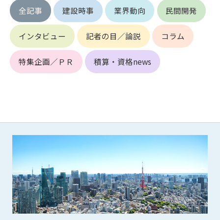
(6) 管理者が承認していない営利を目的とした行為
全記事
建設時事
業界動向
民間開発
(7) 公序良俗に反する行為
(8) 犯罪的行為に結びつく行為
インタビュー
記者の目／論説
コラム
(9) その他、法律に反する行為
(10) 建設資料館から知り得た情報及びダウンロードした情報
特集企画／ＰＲ
積算・資格news
を、営利を目的として第三者に転売し、または転売のため
に第三者に提供すること
第7条（登録内容の削除）
管理者は、会員が登録した内容が以下に該当する、またはその
恐れのあるものは、会員の承諾なく削除できるものとします。
(1) 登録されている情報が、第6条の定める禁止事項に該当する
と管理者が、判断した場合
(2) 建設資料館の運営および保守管理上、必要と判断した場合
(3) 広告掲載料金の支払が遅延した場合
(4) その他、管理者が不適当と判断した場合
第8条（サービスの変更・中止等）
管理者は、会員の承諾なく、本サービス内容の変更(新規追加、
廃止を含み)し、本サービスの運営を中止または廃止することが