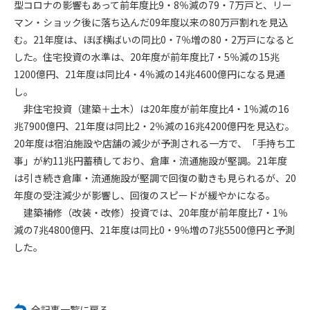
第5条（IDおよびパスワードの管理）
型コロナの影響もあって前年度比9・8％減の79・7万戸と、リー
1. 会員は申込の際に管理者が発行したIDおよびパスワードの使
マン・ショック後に落ち込んだ09年度以来の80万戸割れを見込
用および管理について責任を負うものとします。
む。21年度は、ほぼ横ばいの同比0・7％増の80・2万戸になると
2. 会員は、自己のIDおよびパスワードを、貸与、譲渡、売買、
した。住宅投資の水準は、20年度が前年度比7・5％減の15兆
その他形態を問わず、第三者に利用させることはできませ
1200億円、21年度は同比4・4％減の14兆4600億円になる見通
ん。
し。
3. 会員は、IDおよびパスワードの管理不十分、使用上の過誤、
非住宅投資（建築＋土木）は20年度が前年度比4・1％減の16
第三者（他の会員を含む）の使用等による損害について責任
兆7900億円、21年度は同比2・2％減の16兆4200億円を見込む。
を負うものとし、管理者は一切責任を負いません。
20年度は宿泊施設や店舗の減少が予測される一方で、「手持ち工
第6条（会員の禁止事項）
事」が約11兆円蓄積しており、倉庫・流通施設が堅調。21年度
1. 会員は建設資料館WEB上で以下の行為をしないものとしま
は引き続き倉庫・流通施設が堅調で回復の動きも見られるが、20
す。
年度の受注減少が影響し、回復のスピードが緩やかになる。
(1) 第三者または管理者の著作権、その他知的所有権を侵害す
建築補修（改装・改修）投資では、20年度が前年度比7・1％
る行為
減の7兆4800億円、21年度は同比0・9％増の7兆5500億円と予測
(2) 第三者または管理者の財産、プライバシー等を侵害する行
した。
為
(3) 第三者または管理者を誹謗中傷する行為
(4) 有害なコンピュータプログラム等を送信又は書き込む行為
(5) 第三者に不利益を与える行為
全記事一覧に戻る