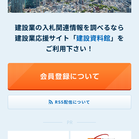
できるものとします。これに起因する会員または他の第三者が
被った損害について管理者は､一切の責任をも負わないものと
します。
建設業の入札関連情報を調べるなら
第9条（会員の個人情報）
会員の氏名、住所、性別、年齢、メールアドレスその他本サー
建設業応援サイト「
建設資料館
」を
ビスの提供に関連して管理者が知り得た会員の個人情報（以下
ご利用下さい！
個人情報といいます）について、管理者は、以下の各号に該当
する場合を除き、第三者に開示または提供しないものとしま
す。
(1) 会員が、自己の個人情報の開示に事前に同意している場合
(2) 個々の会員を特定できない統計的な処理をした形式で第三
者に提供する場合
(3) 第三者および管理者の権利、財産、安全等を保護するため
に必要であると管理者が判断した場合
RSS配信について
(4) 法令等により開示を求められた場合
第10条（免責事項）
PR
管理者は、会員が登録した内容が以下に該当する、またはその
恐れのあるものは、会員の承諾なく削除できるものとします。