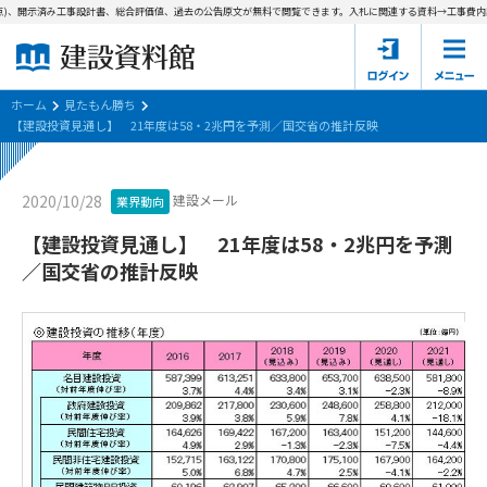
)、開示済み工事設計書、総合評価値、過去の公告原文が無料で閲覧できます。
入札に関連する資料→工事費内訳書
ホーム
建設資料館とは
ホーム
見たもん勝ち
【建設投資見通し】 21年度は58・2兆円を予測／国交省の推計反映
東京都の入札資料
建設メール
2020/10/28
業界動向
国土交通省の入札資料
【建設投資見通し】 21年度は58・2兆円を予測
見たもん勝ち
第1条（規約の目的）
／国交省の推計反映
1. 本規約は、建設資料館が提供するサポーター会あ本員、無料
パスワードの再発行
会員登録について
会員サービスの利用条件等について定めるものです。
2. 管理者が建設資料館WEB上で随時掲載するルールは本規約の
一部を構成するものとします。
サポーター会員一覧
第2条（規約の変更）
会社概要
お問い合わせ
個人情報保護方針
本規約は、会員の了承を得ることなく、随時変更されることが
会員規約
あります。変更内容は、建設資料館WEB上に表示した時点で直
ちに全ての会員が了承したものとみなします。