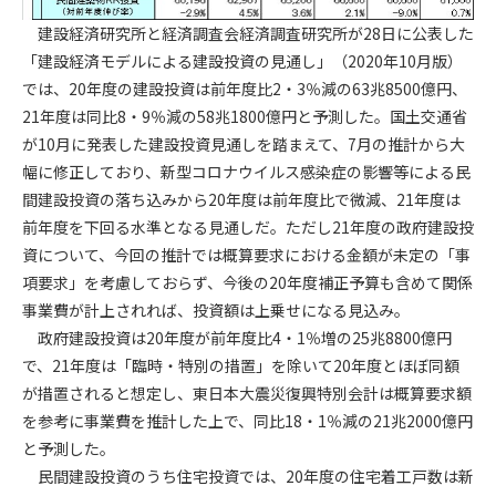
建設経済研究所と経済調査会経済調査研究所が28日に公表した
第4条（会員審査および資格の取り消し）
「建設経済モデルによる建設投資の見通し」（2020年10月版）
会員とは、本規約を承諾の上、所定の会員申込手続きを完了
では、20年度の建設投資は前年度比2・3％減の63兆8500億円、
後、管理者がこれを承認した者をいいます。
21年度は同比8・9％減の58兆1800億円と予測した。国土交通省
が10月に発表した建設投資見通しを踏まえて、7月の推計から大
第4条（会員の定義と登録）
幅に修正しており、新型コロナウイルス感染症の影響等による民
1. 管理者は前条により審査の結果、会員申込みをした者が以下
の何れかの項目に該当することがわかった場合、その者の会
間建設投資の落ち込みから20年度は前年度比で微減、21年度は
員としての権限を承認しないことがあります。
前年度を下回る水準となる見通しだ。ただし21年度の政府建設投
(1) 会員申し込みをした者が実在しなかった場合
資について、今回の推計では概算要求における金額が未定の「事
(2) 本規約に違反した場合/li>
項要求」を考慮しておらず、今後の20年度補正予算も含めて関係
(3) 会員申し込みの際、申告事項に虚偽があった場合
事業費が計上されれば、投資額は上乗せになる見込み。
(4) 会員申込者が管理者所定の手続き通りに会員申込手続き処
政府建設投資は20年度が前年度比4・1％増の25兆8800億円
理を行わなかった場合
で、21年度は「臨時・特別の措置」を除いて20年度とほぼ同額
(5) その他管理者が会員とすることを不適当と判断した場合
が措置されると想定し、東日本大震災復興特別会計は概算要求額
2. 管理者は承認後であっても承認した会員が前項の何れかに該
を参考に事業費を推計した上で、同比18・1％減の21兆2000億円
当することが判明した場合、会員資格を取り消すことがあり
と予測した。
ます。
民間建設投資のうち住宅投資では、20年度の住宅着工戸数は新