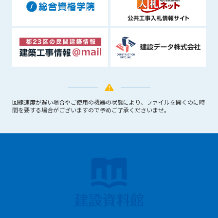
1. 管理者は、会員が本サービスを利用することにより得た情報
等（プログラムを含みます）について、その完全性、正確性
を保証もしないものとします。また、当該情報等に起因して
生じた一切の損害に対して、管理者は、何らの責任も負わな
いものとします。
2. 会員は、自己の費用と責任において本サービスを利用するも
のとし、会員による本サービスの利用に関連し、第三者から
問合せ、クレーム、請求等がなされまたは訴訟が提起された
場合、当該会員は、自らの費用と責任においてこれを解決す
回線速度が遅い場合やご使用の機器の状態により、ファイルを開くのに時
るものとし、管理者を一切免責するものとします。
間を要する場合がございますので予めご了承くださいませ。
3. 本サービスにおいて掲載されている広告等によって行われる
取引に起因する損害及び広告等が掲載されたこと自体に起因
する損害については一切責任を負いません。
第11条（運用の停止）
停電や天災等の不可抗力、または保守・点検・加入者の利便性
向上のための設備工事等の為に本サービスの運用を停止するこ
とがあります。運用停止については事前に建設資料館WEB上で
通知申し上げますが、緊急時はその限りではありません。
第12条（変更の届出）