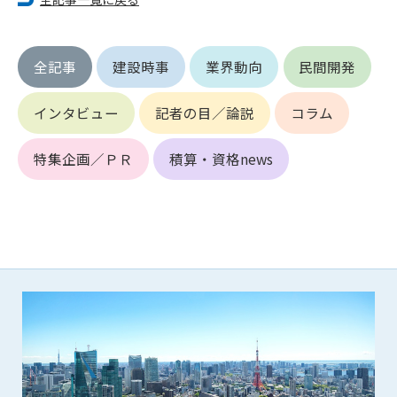
(6) 管理者が承認していない営利を目的とした行為
(7) 公序良俗に反する行為
(8) 犯罪的行為に結びつく行為
全記事
建設時事
業界動向
民間開発
(9) その他、法律に反する行為
(10) 建設資料館から知り得た情報及びダウンロードした情報
インタビュー
記者の目／論説
コラム
を、営利を目的として第三者に転売し、または転売のため
に第三者に提供すること
特集企画／ＰＲ
積算・資格news
第7条（登録内容の削除）
管理者は、会員が登録した内容が以下に該当する、またはその
恐れのあるものは、会員の承諾なく削除できるものとします。
(1) 登録されている情報が、第6条の定める禁止事項に該当する
と管理者が、判断した場合
(2) 建設資料館の運営および保守管理上、必要と判断した場合
(3) 広告掲載料金の支払が遅延した場合
(4) その他、管理者が不適当と判断した場合
第8条（サービスの変更・中止等）
管理者は、会員の承諾なく、本サービス内容の変更(新規追加、
廃止を含み)し、本サービスの運営を中止または廃止することが