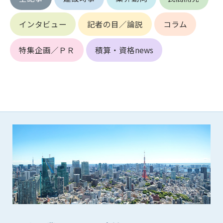
(6) 管理者が承認していない営利を目的とした行為
(7) 公序良俗に反する行為
インタビュー
記者の目／論説
コラム
(8) 犯罪的行為に結びつく行為
(9) その他、法律に反する行為
特集企画／ＰＲ
積算・資格news
(10) 建設資料館から知り得た情報及びダウンロードした情報
を、営利を目的として第三者に転売し、または転売のため
に第三者に提供すること
第7条（登録内容の削除）
管理者は、会員が登録した内容が以下に該当する、またはその
恐れのあるものは、会員の承諾なく削除できるものとします。
(1) 登録されている情報が、第6条の定める禁止事項に該当する
と管理者が、判断した場合
(2) 建設資料館の運営および保守管理上、必要と判断した場合
(3) 広告掲載料金の支払が遅延した場合
(4) その他、管理者が不適当と判断した場合
第8条（サービスの変更・中止等）
管理者は、会員の承諾なく、本サービス内容の変更(新規追加、
廃止を含み)し、本サービスの運営を中止または廃止することが