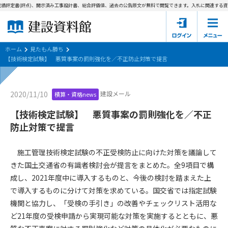
績評定書(評点)、開示済み工事設計書、総合評価値、過去の公告原文が無料で閲覧できます。
入札に関連する資料
ホーム
建設資料館とは
ホーム
見たもん勝ち
【技術検定試験】 悪質事案の罰則強化を／不正防止対策で提言
東京都の入札資料
建設メール
2020/11/10
積算・資格news
国土交通省の入札資料
【技術検定試験】 悪質事案の罰則強化を／不正
見たもん勝ち
第1条（規約の目的）
防止対策で提言
1. 本規約は、建設資料館が提供するサポーター会あ本員、無料
パスワードの再発行
会員登録について
会員サービスの利用条件等について定めるものです。
施工管理技術検定試験の不正受検防止に向けた対策を議論して
2. 管理者が建設資料館WEB上で随時掲載するルールは本規約の
きた国土交通省の有識者検討会が提言をまとめた。全9項目で構
一部を構成するものとします。
サポーター会員一覧
成し、2021年度中に導入するものと、今後の検討を踏まえた上
で導入するものに分けて対策を求めている。国交省では指定試験
第2条（規約の変更）
会社概要
お問い合わせ
個人情報保護方針
機関と協力し、「受検の手引き」の改善やチェックリスト活用な
本規約は、会員の了承を得ることなく、随時変更されることが
会員規約
ど21年度の受検申請から実現可能な対策を実施するとともに、悪
あります。変更内容は、建設資料館WEB上に表示した時点で直
ちに全ての会員が了承したものとみなします。