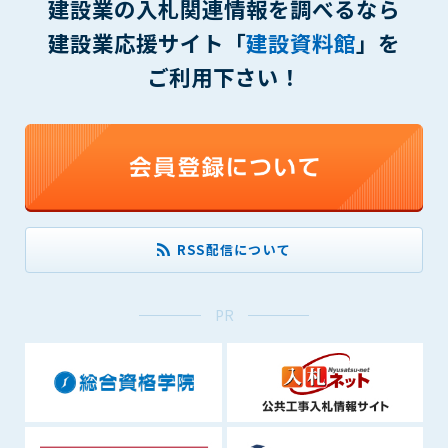
建設業の入札関連情報を調べるなら
できるものとします。これに起因する会員または他の第三者が
建設業応援サイト「
建設資料館
」を
被った損害について管理者は､一切の責任をも負わないものと
します。
ご利用下さい！
第9条（会員の個人情報）
会員の氏名、住所、性別、年齢、メールアドレスその他本サー
ビスの提供に関連して管理者が知り得た会員の個人情報（以下
個人情報といいます）について、管理者は、以下の各号に該当
する場合を除き、第三者に開示または提供しないものとしま
す。
(1) 会員が、自己の個人情報の開示に事前に同意している場合
(2) 個々の会員を特定できない統計的な処理をした形式で第三
RSS配信について
者に提供する場合
(3) 第三者および管理者の権利、財産、安全等を保護するため
PR
に必要であると管理者が判断した場合
(4) 法令等により開示を求められた場合
第10条（免責事項）
管理者は、会員が登録した内容が以下に該当する、またはその
恐れのあるものは、会員の承諾なく削除できるものとします。