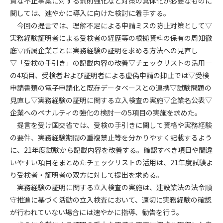
質な不正事案に対する罰則強化など対策の具体化が必要なものに
関しては、速やかに導入に向けた検討に着手する。
第4条（会員審査および資格の取り消し）
今回の提言では、理解不足による申請ミスの防止対策として▽
会員とは、本規約を承諾の上、所定の会員申込手続きを完了
実務経験証明者による受検者の経歴等の根拠資料の保有の周知徹
後、管理者がこれを承認した者をいいます。
底▽所属企業ごとに実務経験の証明を求める方法への見直し
▽「受検の手引き」の記載内容の改善▽チェックリストの活用―
第4条（会員の定義と登録）
の4項目、受検者および証明者による虚偽申請の抑止では▽受検
1. 管理者は前条により審査の結果、会員申込みをした者が以下
申請書類の電子申請化と既存データベースとの連携▽試験問題の
の何れかの項目に該当することがわかった場合、その者の会
見直し▽実務経験の証明に関する立入検査の実施▽企業名公表▽
員としての権限を承認しないことがあります。
(1) 会員申し込みをした者が実在しなかった場合
企業へのペナルティの強化の検討―の5項目の実施を求めた。
(2) 本規約に違反した場合/li>
提言を受け国交省では、受検の手引きに関して資格や実務経験
(3) 会員申し込みの際、申告事項に虚偽があった場合
の要件、実務経験期間の重複禁止等を分かりやすく記載するよう
(4) 会員申込者が管理者所定の手続き通りに会員申込手続き処
に、21年度試験から記載内容を改善する。確認すべき項目や間違
理を行わなかった場合
いやすい項目をまとめたチェックリストの活用は、21年度試験よ
(5) その他管理者が会員とすることを不適当と判断した場合
り受検者・証明者の双方に対して提出を求める。
2. 管理者は承認後であっても承認した会員が前項の何れかに該
実務経験の証明に関する立入検査の実施は、建設業法の法令順
当することが判明した場合、会員資格を取り消すことがあり
守推進に基づく活動の立入検査において、適切に実務経験の確認
ます。
が行われていない場合には速やかに指導、勧告を行う。