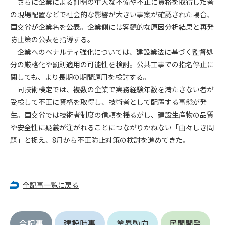
さらに企業による証明の重大な不備や不正に資格を取得した者
第5条（IDおよびパスワードの管理）
1. 会員は申込の際に管理者が発行したIDおよびパスワードの使
の現場配置などで社会的な影響が大きい事案が確認された場合、
用および管理について責任を負うものとします。
国交省が企業名を公表。企業側には客観的な原因分析結果と再発
2. 会員は、自己のIDおよびパスワードを、貸与、譲渡、売買、
防止策の公表を指導する。
その他形態を問わず、第三者に利用させることはできませ
企業へのペナルティ強化については、建設業法に基づく監督処
ん。
分の厳格化や罰則適用の可能性を検討。公共工事での指名停止に
3. 会員は、IDおよびパスワードの管理不十分、使用上の過誤、
関しても、より長期の期間適用を検討する。
第三者（他の会員を含む）の使用等による損害について責任
同技術検定では、複数の企業で実務経験年数を満たさない者が
を負うものとし、管理者は一切責任を負いません。
受検して不正に資格を取得し、技術者として配置する事態が発
生。国交省では技術者制度の信頼を揺るがし、建設生産物の品質
第6条（会員の禁止事項）
や安全性に疑義が注がれることにつながりかねない「由々しき問
1. 会員は建設資料館WEB上で以下の行為をしないものとしま
す。
題」と捉え、8月から不正防止対策の検討を進めてきた。
(1) 第三者または管理者の著作権、その他知的所有権を侵害す
る行為
(2) 第三者または管理者の財産、プライバシー等を侵害する行
全記事一覧に戻る
為
(3) 第三者または管理者を誹謗中傷する行為
(4) 有害なコンピュータプログラム等を送信又は書き込む行為
(5) 第三者に不利益を与える行為
全記事
建設時事
業界動向
民間開発