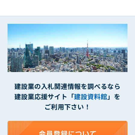
第5条（IDおよびパスワードの管理）
1. 会員は申込の際に管理者が発行したIDおよびパスワードの使
用および管理について責任を負うものとします。
2. 会員は、自己のIDおよびパスワードを、貸与、譲渡、売買、
その他形態を問わず、第三者に利用させることはできませ
ん。
3. 会員は、IDおよびパスワードの管理不十分、使用上の過誤、
第三者（他の会員を含む）の使用等による損害について責任
を負うものとし、管理者は一切責任を負いません。
第6条（会員の禁止事項）
1. 会員は建設資料館WEB上で以下の行為をしないものとしま
す。
建設業の入札関連情報を調べるなら
(1) 第三者または管理者の著作権、その他知的所有権を侵害す
建設業応援サイト「
建設資料館
」を
る行為
(2) 第三者または管理者の財産、プライバシー等を侵害する行
ご利用下さい！
為
(3) 第三者または管理者を誹謗中傷する行為
(4) 有害なコンピュータプログラム等を送信又は書き込む行為
(5) 第三者に不利益を与える行為