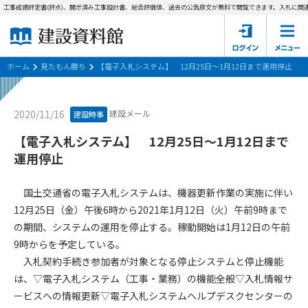
工事成績評定書(評点)、開示済み工事設計書、総合評価値、過去の公告原文が無料で閲覧できます。
入札に関連
ホーム
建設資料館とは
ホーム
見たもん勝ち
【電子入札システム】 12月25日～1月12日まで運用停止
東京都の入札資料
建設メール
2020/11/16
建設時事
国土交通省の入札資料
【電子入札システム】 12月25日～1月12日まで
運用停止
見たもん勝ち
第1条（規約の目的）
1. 本規約は、建設資料館が提供するサポーター会あ本員、無料
パスワードの再発行
国土交通省の電子入札システムは、機器更新作業の実施に伴い
会員登録について
会員サービスの利用条件等について定めるものです。
12月25日（金）午後6時から2021年1月12日（火）午前9時まで
2. 管理者が建設資料館WEB上で随時掲載するルールは本規約の
の期間、システムの運用を停止する。稼動開始は1月12日の午前
一部を構成するものとします。
サポーター会員一覧
9時からを予定している。
第2条（規約の変更）
入札契約手続き参加者が対象となる停止システムと停止機能
会社概要
お問い合わせ
個人情報保護方針
本規約は、会員の了承を得ることなく、随時変更されることが
は、▽電子入札システム（工事・業務）の機能全般▽入札情報サ
会員規約
あります。変更内容は、建設資料館WEB上に表示した時点で直
ービスへの情報更新▽電子入札システムヘルプデスクセンターの
ちに全ての会員が了承したものとみなします。