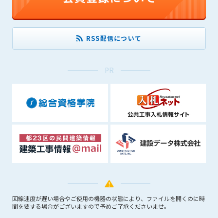
(6) 管理者が承認していない営利を目的とした行為
(7) 公序良俗に反する行為
(8) 犯罪的行為に結びつく行為
RSS配信について
(9) その他、法律に反する行為
(10) 建設資料館から知り得た情報及びダウンロードした情報
を、営利を目的として第三者に転売し、または転売のため
PR
に第三者に提供すること
第7条（登録内容の削除）
管理者は、会員が登録した内容が以下に該当する、またはその
恐れのあるものは、会員の承諾なく削除できるものとします。
(1) 登録されている情報が、第6条の定める禁止事項に該当する
と管理者が、判断した場合
(2) 建設資料館の運営および保守管理上、必要と判断した場合
(3) 広告掲載料金の支払が遅延した場合
(4) その他、管理者が不適当と判断した場合
第8条（サービスの変更・中止等）
回線速度が遅い場合やご使用の機器の状態により、ファイルを開くのに時
管理者は、会員の承諾なく、本サービス内容の変更(新規追加、
間を要する場合がございますので予めご了承くださいませ。
廃止を含み)し、本サービスの運営を中止または廃止することが