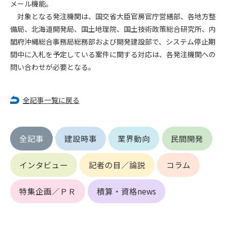
メール機能。
対象となる発注機関は、国交省大臣官房官庁営繕部、各地方整
第4条（会員審査および資格の取り消し）
備局、北海道開発局、国土地理院、国土技術政策総合研究所、内
会員とは、本規約を承諾の上、所定の会員申込手続きを完了
閣府沖縄総合事務局総務部および開発建設部で、システム停止期
後、管理者がこれを承認した者をいいます。
間中に入札を予定している案件に関する対応は、各発注機関への
問い合わせが必要となる。
第4条（会員の定義と登録）
1. 管理者は前条により審査の結果、会員申込みをした者が以下
の何れかの項目に該当することがわかった場合、その者の会
全記事一覧に戻る
員としての権限を承認しないことがあります。
(1) 会員申し込みをした者が実在しなかった場合
(2) 本規約に違反した場合/li>
(3) 会員申し込みの際、申告事項に虚偽があった場合
全記事
建設時事
業界動向
民間開発
(4) 会員申込者が管理者所定の手続き通りに会員申込手続き処
理を行わなかった場合
インタビュー
記者の目／論説
コラム
(5) その他管理者が会員とすることを不適当と判断した場合
2. 管理者は承認後であっても承認した会員が前項の何れかに該
特集企画／ＰＲ
積算・資格news
当することが判明した場合、会員資格を取り消すことがあり
ます。