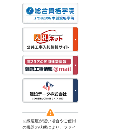
なお、５月１１日（月）
から通常通り運営いたし
ます。
2025/12/22
●年末年始に伴う情報更
新停止のお知らせ●
建設資料館をご利用いた
だき、誠に有難うござい
ます。
下記の期間につきまし
て、弊社休業のため情報
更新を停止させていただ
きます。
【期間】１２月２７日
(土)～１月４日(日)
上記の期間、情報の更新
がされませんので、ご了
承のほど、よろしくお願
い申し上げます。
なお、情報は１月５日
(月)より登録されます。
回線速度が遅い場合やご使用
2025/08/04
の機器の状態により、ファイ