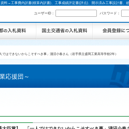
資料→工事費内訳書(積算内訳書)、工事成績評定書(評点)、開示済み工事設計書
ユーザーID：
パスワード：
人ではできないからこそすべき事」淺沼小春さん（岩手県立盛岡工業高等学校2年）
業応援団～
通大臣賞】 「一人ではできないからこそすべき事」淺沼小春