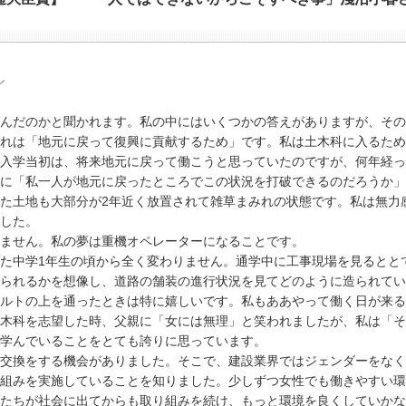
ル
んだのかと聞かれます。私の中にはいくつかの答えがありますが、その
れは「地元に戻って復興に貢献するため」です。私は土木科に入るため
入学当初は、将来地元に戻って働こうと思っていたのですが、何年経っ
に「私一人が地元に戻ったところでこの状況を打破できるのだろうか」
た土地も大部分が2年近く放置されて雑草まみれの状態です。私は無力
した。
ません。私の夢は重機オペレーターになることです。
た中学1年生の頃から全く変わりません。通学中に工事現場を見るとと
られるかを想像し、道路の舗装の進行状況を見てどのように造られてい
ルトの上を通ったときは特に嬉しいです。私もああやって働く日が来る
木科を志望した時、父親に「女には無理」と笑われましたが、私は「そ
学んでいることをとても誇りに思っています。
交換をする機会がありました。そこで、建設業界ではジェンダーをなく
組みを実施していることを知りました。少しずつ女性でも働きやすい環
たちが社会に出てからも取り組みを続け、もっと環境を良くしていかな