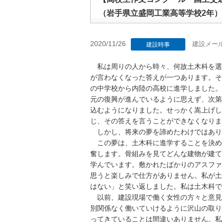
（岩手県立盛岡工業高等学校2年）
2020/11/26
建設メー
建設時事
私は周りの人から時々、何故土木科を選
が言わなくなった答えが一つあります。そ
の中学校から内陸の高校に進学しました。
元の復興が進んでいるように思えず、次第
込むようになりました。せっかく嵩上げし
じ、その答えを言うことができなくなりま
しかし、将来の夢を諦めたわけではあり
この夢は、土木科に進学することを決め
奮します。骨組みを見てどんな建物が建て
学んでいます。敷かれたばかりのアスファ
思うと楽しみで仕方がありません。私が土
はない」と笑い返しました。私は土木科で
以前、建設現場で働く女性の方々と意見
別関係なく働いていけるように沢山の取り
ってきていることは間違いありません。私