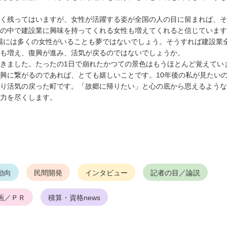
く残ってはいますが、女性が活躍する姿が全国の人の目に留まれば、そ
の中で建設業に興味を持ってくれる女性も増えてくれると信じています
現場には多くの女性がいることも夢ではないでしょう。そうすれば建設業
も増え、復興が進み、活気が戻るのではないでしょうか。
きました。たったの1日で崩れたかつての景色はもうほとんど覚えてい
興に繋がるのであれば、とても嬉しいことです。10年後の私が見たい
り活気の戻った町です。「故郷に帰りたい」と心の底から思えるような
力を尽くします。
動向
民間開発
インタビュー
記者の目／論説
画／ＰＲ
積算・資格news