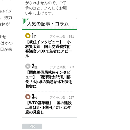
がされませんので、ご了
承のほど、よろしくお願
のイメ
い申し上げます。
。努力
なお、情報は８月１７日
全体が
(月)より登録されます。
1
2026/04/23
ませ
位
アクセス数：551
●ゴールデンウィークに
【就任インタビュー】 小
のはかつ
林賢太郎 国土交通省技術
伴う情報更新停止のお知
日が来
審議官／DXで若者にアピー
らせ(05/02～05/10)●
ル
ユーザー各位
建設資料館をご利用いた
2
位
アクセス数：383
だき、誠に有難うござい
【関東整備局就任インタビ
ます。
ュー】 西澤賢太郎河川部
下記の期間につきまし
長「4水系の緊急治水対策を
て、弊社休業のため情報
着実に」
更新を停止させていただ
きます。
3
位
アクセス数：287
【期間】５月２日(土)～
【WTO基準額】 国の建設
５月１０日(日)
工事は8・1億円／24・25年
上記の期間、情報の更新
度の見直し
がされませんので、ご了
承のほど、よろしくお願
い申し上げます。