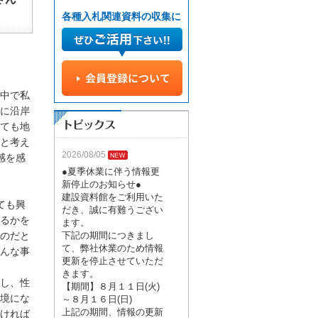
各種入札関連資料の収集に
中で私
に沿岸
ても地
と考え
2026/08/05
感を感
●夏季休業に伴う情報更
新停止のお知らせ●
建設資料館をご利用いた
ても興
だき、誠に有難うござい
るかを
ます。
のだと
下記の期間につきまし
て、弊社休業のため情報
んな事
更新を停止させていただ
きます。
し、性
【期間】８月１１日(火)
境にな
～８月１６日(日)
上記の期間、情報の更新
ければ