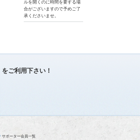
●夏季休業に伴う情報更
ルを開くのに時間を要する場
新停止のお知らせ●
合がございますので予めご了
建設資料館をご利用いた
承くださいませ。
だき、誠に有難うござい
ます。
下記の期間につきまし
て、弊社休業のため情報
更新を停止させていただ
きます。
【期間】８月９日(土)～
８月１７日(日)
上記の期間、情報の更新
がされませんので、ご了
」
をご利用下さい！
承のほど、よろしくお願
い申し上げます。
なお、情報は８月１８日
(月)より登録されます。
2025/04/24
●ゴールデンウィークに
伴う情報更新停止のお知
らせ(04/26～04/29、05/0
3～05/06)●
ユーザー各位
サポーター会員一覧
建設資料館をご利用いた