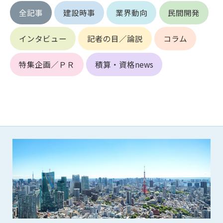
第5条（IDおよびパスワードの管理）
全記事
建設時事
業界動向
民間開発
1. 会員は申込の際に管理者が発行したIDおよびパスワードの使
用および管理について責任を負うものとします。
2. 会員は、自己のIDおよびパスワードを、貸与、譲渡、売買、
インタビュー
記者の目／論説
コラム
その他形態を問わず、第三者に利用させることはできませ
ん。
特集企画／ＰＲ
積算・資格news
3. 会員は、IDおよびパスワードの管理不十分、使用上の過誤、
第三者（他の会員を含む）の使用等による損害について責任
を負うものとし、管理者は一切責任を負いません。
第6条（会員の禁止事項）
1. 会員は建設資料館WEB上で以下の行為をしないものとしま
す。
(1) 第三者または管理者の著作権、その他知的所有権を侵害す
る行為
(2) 第三者または管理者の財産、プライバシー等を侵害する行
為
(3) 第三者または管理者を誹謗中傷する行為
(4) 有害なコンピュータプログラム等を送信又は書き込む行為
(5) 第三者に不利益を与える行為