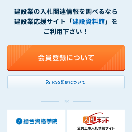
(6) 管理者が承認していない営利を目的とした行為
建設業の入札関連情報を調べるなら
(7) 公序良俗に反する行為
(8) 犯罪的行為に結びつく行為
建設業応援サイト「
建設資料館
」を
(9) その他、法律に反する行為
ご利用下さい！
(10) 建設資料館から知り得た情報及びダウンロードした情報
を、営利を目的として第三者に転売し、または転売のため
に第三者に提供すること
第7条（登録内容の削除）
管理者は、会員が登録した内容が以下に該当する、またはその
恐れのあるものは、会員の承諾なく削除できるものとします。
(1) 登録されている情報が、第6条の定める禁止事項に該当する
RSS配信について
と管理者が、判断した場合
(2) 建設資料館の運営および保守管理上、必要と判断した場合
(3) 広告掲載料金の支払が遅延した場合
PR
(4) その他、管理者が不適当と判断した場合
第8条（サービスの変更・中止等）
管理者は、会員の承諾なく、本サービス内容の変更(新規追加、
廃止を含み)し、本サービスの運営を中止または廃止することが