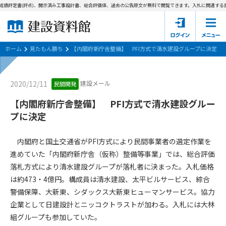
成績評定書(評点)、開示済み工事設計書、総合評価値、過去の公告原文が無料で閲覧できます。
入札に関連する資
ホーム
建設資料館とは
ホーム
見たもん勝ち
【内閣府新庁舎整備】 PFI方式で清水建設グループに決定
東京都の入札資料
建設メール
2020/12/11
民間開発
国土交通省の入札資料
【内閣府新庁舎整備】 PFI方式で清水建設グルー
プに決定
見たもん勝ち
第1条（規約の目的）
1. 本規約は、建設資料館が提供するサポーター会あ本員、無料
パスワードの再発行
内閣府と国土交通省がPFI方式により民間事業者の選定作業を
会員登録について
会員サービスの利用条件等について定めるものです。
進めていた「内閣府新庁舎（仮称）整備等事業」では、総合評価
2. 管理者が建設資料館WEB上で随時掲載するルールは本規約の
落札方式により清水建設グループが落札者に決まった。入札価格
一部を構成するものとします。
サポーター会員一覧
は約473・4億円。構成員は清水建設、太平ビルサービス、綜合
第2条（規約の変更）
警備保障、大新東、シダックス大新東ヒューマンサービス。協力
会社概要
お問い合わせ
個人情報保護方針
本規約は、会員の了承を得ることなく、随時変更されることが
企業として日建設計とニッコクトラストが加わる。入札には大林
会員規約
あります。変更内容は、建設資料館WEB上に表示した時点で直
組グループも参加していた。
ちに全ての会員が了承したものとみなします。