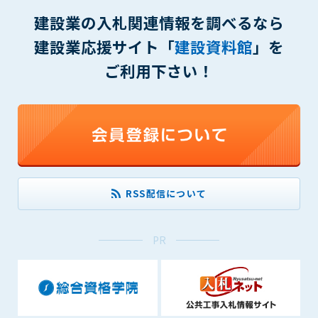
(6) 管理者が承認していない営利を目的とした行為
建設業の入札関連情報を調べるなら
(7) 公序良俗に反する行為
(8) 犯罪的行為に結びつく行為
建設業応援サイト「
建設資料館
」を
(9) その他、法律に反する行為
ご利用下さい！
(10) 建設資料館から知り得た情報及びダウンロードした情報
を、営利を目的として第三者に転売し、または転売のため
に第三者に提供すること
第7条（登録内容の削除）
管理者は、会員が登録した内容が以下に該当する、またはその
恐れのあるものは、会員の承諾なく削除できるものとします。
(1) 登録されている情報が、第6条の定める禁止事項に該当する
RSS配信について
と管理者が、判断した場合
(2) 建設資料館の運営および保守管理上、必要と判断した場合
(3) 広告掲載料金の支払が遅延した場合
PR
(4) その他、管理者が不適当と判断した場合
第8条（サービスの変更・中止等）
管理者は、会員の承諾なく、本サービス内容の変更(新規追加、
廃止を含み)し、本サービスの運営を中止または廃止することが