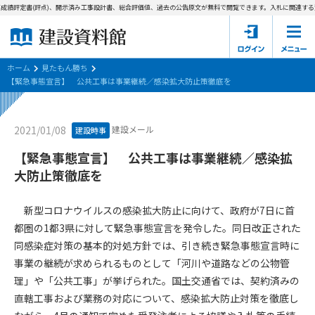
成績評定書(評点)、開示済み工事設計書、総合評価値、過去の公告原文が無料で閲覧できます。
入札に関連する資
ホーム
建設資料館とは
ホーム
見たもん勝ち
【緊急事態宣言】 公共工事は事業継続／感染拡大防止策徹底を
東京都の入札資料
建設メール
2021/01/08
建設時事
国土交通省の入札資料
【緊急事態宣言】 公共工事は事業継続／感染拡
見たもん勝ち
第1条（規約の目的）
大防止策徹底を
1. 本規約は、建設資料館が提供するサポーター会あ本員、無料
パスワードの再発行
会員登録について
会員サービスの利用条件等について定めるものです。
新型コロナウイルスの感染拡大防止に向けて、政府が7日に首
2. 管理者が建設資料館WEB上で随時掲載するルールは本規約の
都圏の1都3県に対して緊急事態宣言を発令した。同日改正された
一部を構成するものとします。
サポーター会員一覧
同感染症対策の基本的対処方針では、引き続き緊急事態宣言時に
事業の継続が求められるものとして「河川や道路などの公物管
第2条（規約の変更）
会社概要
お問い合わせ
個人情報保護方針
理」や「公共工事」が挙げられた。国土交通省では、契約済みの
本規約は、会員の了承を得ることなく、随時変更されることが
会員規約
直轄工事および業務の対応について、感染拡大防止対策を徹底し
あります。変更内容は、建設資料館WEB上に表示した時点で直
ちに全ての会員が了承したものとみなします。