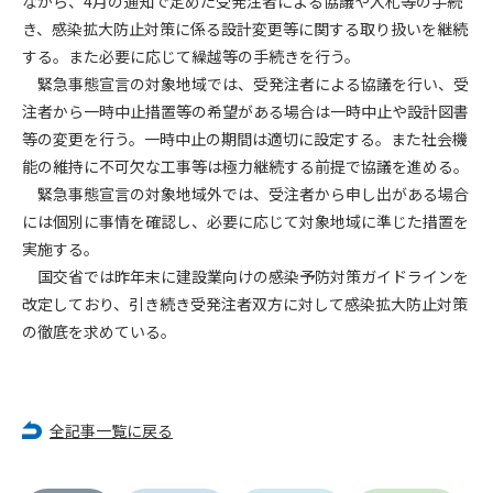
ながら、4月の通知で定めた受発注者による協議や入札等の手続
き、感染拡大防止対策に係る設計変更等に関する取り扱いを継続
第4条（会員審査および資格の取り消し）
する。また必要に応じて繰越等の手続きを行う。
会員とは、本規約を承諾の上、所定の会員申込手続きを完了
緊急事態宣言の対象地域では、受発注者による協議を行い、受
後、管理者がこれを承認した者をいいます。
注者から一時中止措置等の希望がある場合は一時中止や設計図書
等の変更を行う。一時中止の期間は適切に設定する。また社会機
第4条（会員の定義と登録）
能の維持に不可欠な工事等は極力継続する前提で協議を進める。
1. 管理者は前条により審査の結果、会員申込みをした者が以下
緊急事態宣言の対象地域外では、受注者から申し出がある場合
の何れかの項目に該当することがわかった場合、その者の会
には個別に事情を確認し、必要に応じて対象地域に準じた措置を
員としての権限を承認しないことがあります。
(1) 会員申し込みをした者が実在しなかった場合
実施する。
(2) 本規約に違反した場合/li>
国交省では昨年末に建設業向けの感染予防対策ガイドラインを
(3) 会員申し込みの際、申告事項に虚偽があった場合
改定しており、引き続き受発注者双方に対して感染拡大防止対策
(4) 会員申込者が管理者所定の手続き通りに会員申込手続き処
の徹底を求めている。
理を行わなかった場合
(5) その他管理者が会員とすることを不適当と判断した場合
2. 管理者は承認後であっても承認した会員が前項の何れかに該
当することが判明した場合、会員資格を取り消すことがあり
全記事一覧に戻る
ます。