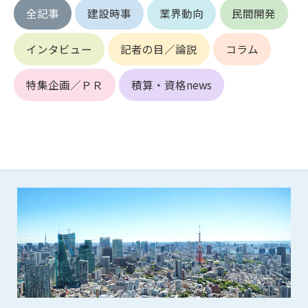
第5条（IDおよびパスワードの管理）
全記事
建設時事
業界動向
民間開発
1. 会員は申込の際に管理者が発行したIDおよびパスワードの使
用および管理について責任を負うものとします。
インタビュー
記者の目／論説
コラム
2. 会員は、自己のIDおよびパスワードを、貸与、譲渡、売買、
その他形態を問わず、第三者に利用させることはできませ
ん。
特集企画／ＰＲ
積算・資格news
3. 会員は、IDおよびパスワードの管理不十分、使用上の過誤、
第三者（他の会員を含む）の使用等による損害について責任
を負うものとし、管理者は一切責任を負いません。
第6条（会員の禁止事項）
1. 会員は建設資料館WEB上で以下の行為をしないものとしま
す。
(1) 第三者または管理者の著作権、その他知的所有権を侵害す
る行為
(2) 第三者または管理者の財産、プライバシー等を侵害する行
為
(3) 第三者または管理者を誹謗中傷する行為
(4) 有害なコンピュータプログラム等を送信又は書き込む行為
(5) 第三者に不利益を与える行為