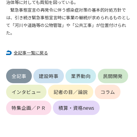
治体等に対しても周知を図っている。
緊急事態宣言の再発令に伴う感染症対策の基本的対処方針で
第4条（会員審査および資格の取り消し）
は、引き続き緊急事態宣言時に事業の継続が求められるものとし
会員とは、本規約を承諾の上、所定の会員申込手続きを完了
て「河川や道路等の公物管理」や「公共工事」が位置付けられ
後、管理者がこれを承認した者をいいます。
た。
第4条（会員の定義と登録）
1. 管理者は前条により審査の結果、会員申込みをした者が以下
全記事一覧に戻る
の何れかの項目に該当することがわかった場合、その者の会
員としての権限を承認しないことがあります。
(1) 会員申し込みをした者が実在しなかった場合
全記事
建設時事
業界動向
民間開発
(2) 本規約に違反した場合/li>
(3) 会員申し込みの際、申告事項に虚偽があった場合
(4) 会員申込者が管理者所定の手続き通りに会員申込手続き処
インタビュー
記者の目／論説
コラム
理を行わなかった場合
(5) その他管理者が会員とすることを不適当と判断した場合
特集企画／ＰＲ
積算・資格news
2. 管理者は承認後であっても承認した会員が前項の何れかに該
当することが判明した場合、会員資格を取り消すことがあり
ます。