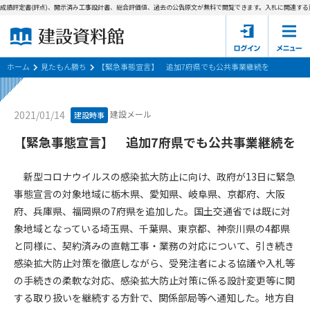
成績評定書(評点)、開示済み工事設計書、総合評価値、過去の公告原文が無料で閲覧できます。
入札に関連する資
ホーム
建設資料館とは
ホーム
見たもん勝ち
【緊急事態宣言】 追加7府県でも公共事業継続を
東京都の入札資料
建設メール
2021/01/14
建設時事
国土交通省の入札資料
【緊急事態宣言】 追加7府県でも公共事業継続を
見たもん勝ち
第1条（規約の目的）
新型コロナウイルスの感染拡大防止に向け、政府が13日に緊急
1. 本規約は、建設資料館が提供するサポーター会あ本員、無料
パスワードの再発行
事態宣言の対象地域に栃木県、愛知県、岐阜県、京都府、大阪
会員登録について
会員サービスの利用条件等について定めるものです。
府、兵庫県、福岡県の7府県を追加した。国土交通省では既に対
2. 管理者が建設資料館WEB上で随時掲載するルールは本規約の
象地域となっている埼玉県、千葉県、東京都、神奈川県の4都県
一部を構成するものとします。
サポーター会員一覧
と同様に、契約済みの直轄工事・業務の対応について、引き続き
第2条（規約の変更）
感染拡大防止対策を徹底しながら、受発注者による協議や入札等
会社概要
お問い合わせ
個人情報保護方針
本規約は、会員の了承を得ることなく、随時変更されることが
の手続きの柔軟な対応、感染拡大防止対策に係る設計変更等に関
会員規約
あります。変更内容は、建設資料館WEB上に表示した時点で直
する取り扱いを継続する方針で、関係部局等へ通知した。地方自
ちに全ての会員が了承したものとみなします。