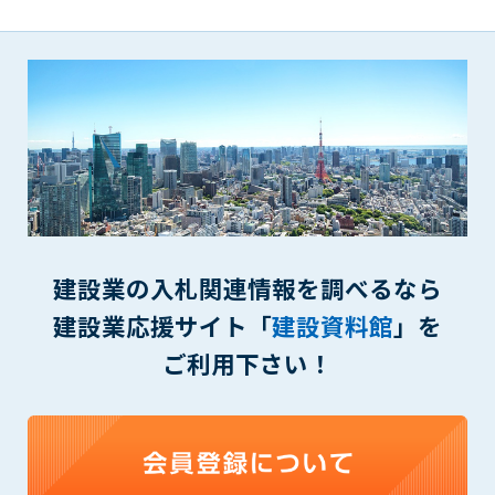
第5条（IDおよびパスワードの管理）
1. 会員は申込の際に管理者が発行したIDおよびパスワードの使
用および管理について責任を負うものとします。
2. 会員は、自己のIDおよびパスワードを、貸与、譲渡、売買、
その他形態を問わず、第三者に利用させることはできませ
ん。
3. 会員は、IDおよびパスワードの管理不十分、使用上の過誤、
第三者（他の会員を含む）の使用等による損害について責任
を負うものとし、管理者は一切責任を負いません。
第6条（会員の禁止事項）
1. 会員は建設資料館WEB上で以下の行為をしないものとしま
建設業の入札関連情報を調べるなら
す。
建設業応援サイト「
建設資料館
」を
(1) 第三者または管理者の著作権、その他知的所有権を侵害す
る行為
ご利用下さい！
(2) 第三者または管理者の財産、プライバシー等を侵害する行
為
(3) 第三者または管理者を誹謗中傷する行為
(4) 有害なコンピュータプログラム等を送信又は書き込む行為
(5) 第三者に不利益を与える行為