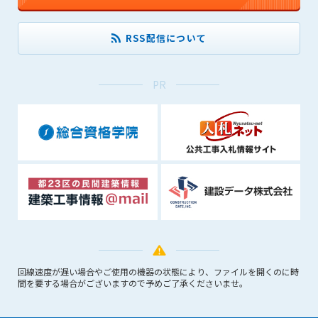
(6) 管理者が承認していない営利を目的とした行為
(7) 公序良俗に反する行為
RSS配信について
(8) 犯罪的行為に結びつく行為
(9) その他、法律に反する行為
(10) 建設資料館から知り得た情報及びダウンロードした情報
PR
を、営利を目的として第三者に転売し、または転売のため
に第三者に提供すること
第7条（登録内容の削除）
管理者は、会員が登録した内容が以下に該当する、またはその
恐れのあるものは、会員の承諾なく削除できるものとします。
(1) 登録されている情報が、第6条の定める禁止事項に該当する
と管理者が、判断した場合
(2) 建設資料館の運営および保守管理上、必要と判断した場合
(3) 広告掲載料金の支払が遅延した場合
(4) その他、管理者が不適当と判断した場合
回線速度が遅い場合やご使用の機器の状態により、ファイルを開くのに時
第8条（サービスの変更・中止等）
間を要する場合がございますので予めご了承くださいませ。
管理者は、会員の承諾なく、本サービス内容の変更(新規追加、
廃止を含み)し、本サービスの運営を中止または廃止することが