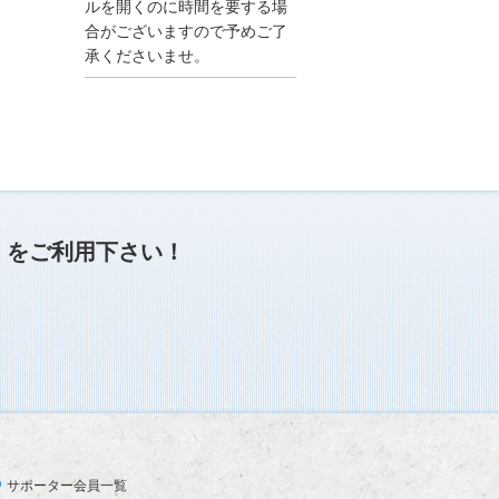
●夏季休業に伴う情報更
ルを開くのに時間を要する場
新停止のお知らせ●
合がございますので予めご了
建設資料館をご利用いた
承くださいませ。
だき、誠に有難うござい
ます。
下記の期間につきまし
て、弊社休業のため情報
更新を停止させていただ
きます。
【期間】８月９日(土)～
８月１７日(日)
上記の期間、情報の更新
がされませんので、ご了
」
をご利用下さい！
承のほど、よろしくお願
い申し上げます。
なお、情報は８月１８日
(月)より登録されます。
2025/04/24
●ゴールデンウィークに
伴う情報更新停止のお知
らせ(04/26～04/29、05/0
3～05/06)●
ユーザー各位
サポーター会員一覧
建設資料館をご利用いた