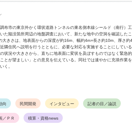
ル
調布市の東京外かく環状道路トンネルの東名側本線シールド（南行）工
いた陥没箇所周辺の地盤調査において、新たな地中の空洞を確認したこ
大きさは、地表面からの深度が約16m、幅約4m×長さ約10m、厚さ約
近隣住民へ説明を行うとともに、必要な対応を実施することにしている
の状況や大きさから、直ちに地表面に変状を及ぼすものではなく緊急的
ことが望ましい」との意見を伝えている。同社では速やかに充填作業を
いく。
動向
民間開発
インタビュー
記者の目／論説
画／ＰＲ
積算・資格news