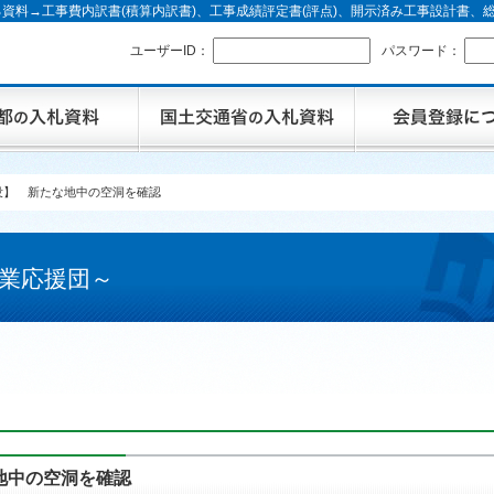
資料→工事費内訳書(積算内訳書)、工事成績評定書(評点)、開示済み工事設計書
ユーザーID：
パスワード：
没】 新たな地中の空洞を確認
業応援団～
地中の空洞を確認