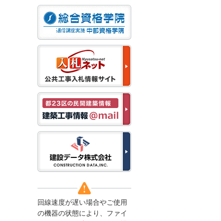
なお、５月１１日（月）
から通常通り運営いたし
ます。
2025/12/22
●年末年始に伴う情報更
新停止のお知らせ●
建設資料館をご利用いた
だき、誠に有難うござい
ます。
下記の期間につきまし
て、弊社休業のため情報
更新を停止させていただ
きます。
【期間】１２月２７日
(土)～１月４日(日)
上記の期間、情報の更新
がされませんので、ご了
承のほど、よろしくお願
い申し上げます。
なお、情報は１月５日
(月)より登録されます。
回線速度が遅い場合やご使用
2025/08/04
の機器の状態により、ファイ