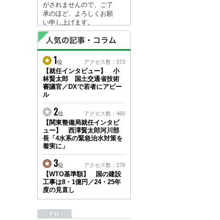
がされませんので、ご了
承のほど、よろしくお願
い申し上げます。
なお、情報は８月１７日
(月)より登録されます。
1
2026/04/23
位
アクセス数：573
●ゴールデンウィークに
【就任インタビュー】 小
林賢太郎 国土交通省技術
伴う情報更新停止のお知
審議官／DXで若者にアピー
らせ(05/02～05/10)●
ル
ユーザー各位
建設資料館をご利用いた
2
位
アクセス数：460
だき、誠に有難うござい
【関東整備局就任インタビ
ます。
ュー】 西澤賢太郎河川部
下記の期間につきまし
長「4水系の緊急治水対策を
て、弊社休業のため情報
着実に」
更新を停止させていただ
きます。
3
位
アクセス数：278
【期間】５月２日(土)～
【WTO基準額】 国の建設
５月１０日(日)
工事は8・1億円／24・25年
上記の期間、情報の更新
度の見直し
がされませんので、ご了
承のほど、よろしくお願
い申し上げます。