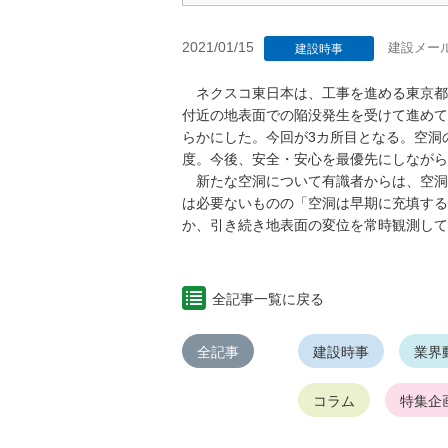
2021/01/15
建設メー
建設時事
ネクスコ東日本は、工事を進める東京都
付近の地表面での陥没発生を受けて進めて
らかにした。今回が3カ所目となる。空洞の
度。今後、安全・安心を最優先にしながら
新たな空洞について有識者からは、空洞
は必要ないものの「空洞は早期に充填する
か、引き続き地表面の変位を常時観測して
全記事一覧に戻る
全記事
建設時事
業界
コラム
特集企