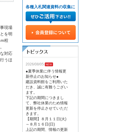
各種入札関連資料の収集に
事現場
とを明
4m程
。
な対応
行うほ
2026/08/05
●夏季休業に伴う情報更
新停止のお知らせ●
建設資料館をご利用いた
だき、誠に有難うござい
ます。
下記の期間につきまし
て、弊社休業のため情報
更新を停止させていただ
きます。
【期間】８月１１日(火)
～８月１６日(日)
上記の期間、情報の更新