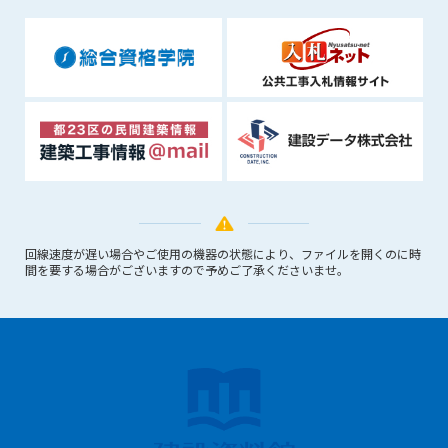
できるものとします。これに起因する会員または他の第三者が
被った損害について管理者は､一切の責任をも負わないものと
します。
第9条（会員の個人情報）
会員の氏名、住所、性別、年齢、メールアドレスその他本サー
ビスの提供に関連して管理者が知り得た会員の個人情報（以下
個人情報といいます）について、管理者は、以下の各号に該当
する場合を除き、第三者に開示または提供しないものとしま
す。
(1) 会員が、自己の個人情報の開示に事前に同意している場合
(2) 個々の会員を特定できない統計的な処理をした形式で第三
回線速度が遅い場合やご使用の機器の状態により、ファイルを開くのに時
者に提供する場合
間を要する場合がございますので予めご了承くださいませ。
(3) 第三者および管理者の権利、財産、安全等を保護するため
に必要であると管理者が判断した場合
(4) 法令等により開示を求められた場合
第10条（免責事項）
管理者は、会員が登録した内容が以下に該当する、またはその
恐れのあるものは、会員の承諾なく削除できるものとします。