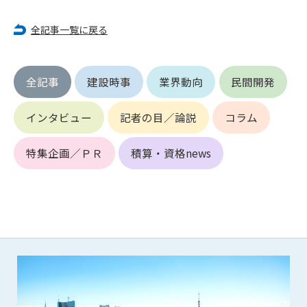
第5条（IDおよびパスワードの管理）
1. 会員は申込の際に管理者が発行したIDおよびパスワードの使
全記事一覧に戻る
用および管理について責任を負うものとします。
2. 会員は、自己のIDおよびパスワードを、貸与、譲渡、売買、
その他形態を問わず、第三者に利用させることはできませ
全記事
建設時事
業界動向
民間開発
ん。
3. 会員は、IDおよびパスワードの管理不十分、使用上の過誤、
第三者（他の会員を含む）の使用等による損害について責任
インタビュー
記者の目／論説
コラム
を負うものとし、管理者は一切責任を負いません。
特集企画／ＰＲ
積算・資格news
第6条（会員の禁止事項）
1. 会員は建設資料館WEB上で以下の行為をしないものとしま
す。
(1) 第三者または管理者の著作権、その他知的所有権を侵害す
る行為
(2) 第三者または管理者の財産、プライバシー等を侵害する行
為
(3) 第三者または管理者を誹謗中傷する行為
(4) 有害なコンピュータプログラム等を送信又は書き込む行為
(5) 第三者に不利益を与える行為