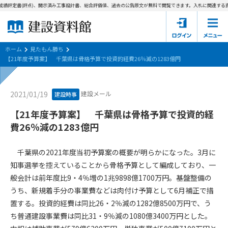
績評定書(評点)、開示済み工事設計書、総合評価値、過去の公告原文が無料で閲覧できます。
入札に関連する資
ホーム
建設資料館とは
ホーム
見たもん勝ち
【21年度予算案】 千葉県は骨格予算で投資的経費26％減の1283億円
東京都の入札資料
建設メール
2021/01/19
建設時事
国土交通省の入札資料
【21年度予算案】 千葉県は骨格予算で投資的経
見たもん勝ち
第1条（規約の目的）
費26％減の1283億円
1. 本規約は、建設資料館が提供するサポーター会あ本員、無料
パスワードの再発行
会員登録について
会員サービスの利用条件等について定めるものです。
千葉県の2021年度当初予算案の概要が明らかになった。3月に
2. 管理者が建設資料館WEB上で随時掲載するルールは本規約の
知事選挙を控えていることから骨格予算として編成しており、一
一部を構成するものとします。
サポーター会員一覧
般会計は前年度比9・4％増の1兆9898億1700万円。基盤整備の
うち、新規着手分の事業費などは肉付け予算として6月補正で措
第2条（規約の変更）
会社概要
お問い合わせ
個人情報保護方針
置する。投資的経費は同比26・2％減の1282億8500万円で、う
本規約は、会員の了承を得ることなく、随時変更されることが
会員規約
ち普通建設事業費は同比31・9％減の1080億3400万円とした。
あります。変更内容は、建設資料館WEB上に表示した時点で直
ちに全ての会員が了承したものとみなします。