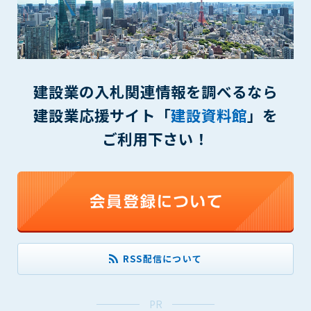
(6) 管理者が承認していない営利を目的とした行為
(7) 公序良俗に反する行為
(8) 犯罪的行為に結びつく行為
(9) その他、法律に反する行為
(10) 建設資料館から知り得た情報及びダウンロードした情報
建設業の入札関連情報を調べるなら
を、営利を目的として第三者に転売し、または転売のため
に第三者に提供すること
建設業応援サイト「
建設資料館
」を
第7条（登録内容の削除）
ご利用下さい！
管理者は、会員が登録した内容が以下に該当する、またはその
恐れのあるものは、会員の承諾なく削除できるものとします。
(1) 登録されている情報が、第6条の定める禁止事項に該当する
と管理者が、判断した場合
(2) 建設資料館の運営および保守管理上、必要と判断した場合
(3) 広告掲載料金の支払が遅延した場合
(4) その他、管理者が不適当と判断した場合
RSS配信について
第8条（サービスの変更・中止等）
管理者は、会員の承諾なく、本サービス内容の変更(新規追加、
PR
廃止を含み)し、本サービスの運営を中止または廃止することが