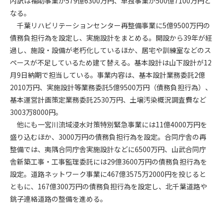
内訳は補助事業が579億6300万円、単独事業が500億7100万円と
なる。
第4条（会員審査および資格の取り消し）
千葉リハビリテーションセンター再整備事業に5億9500万円の
会員とは、本規約を承諾の上、所定の会員申込手続きを完了
債務負担行為を設定し、実施設計をまとめる。開設から39年が経
後、管理者がこれを承認した者をいいます。
過し、施設・設備が老朽化しているほか、居宅や訓練室などのス
ペースが不足しているため建て替える。基本設計は山下設計が12
第4条（会員の定義と登録）
月9日納期で担当している。事業内容は、基本設計業務委託2億
1. 管理者は前条により審査の結果、会員申込みをした者が以下
2010万円、実施設計等業務委託5億9500万円（債務負担行為）、
の何れかの項目に該当することがわかった場合、その者の会
基本運営計画策定業務委託2530万円、土壌汚染概況調査費など
員としての権限を承認しないことがあります。
(1) 会員申し込みをした者が実在しなかった場合
3003万8000円。
(2) 本規約に違反した場合/li>
他にも一宮川流域浸水対策特別緊急事業には11億4000万円を
(3) 会員申し込みの際、申告事項に虚偽があった場合
盛り込むほか、3000万円の債務負担行為を設定。合同庁舎の再
(4) 会員申込者が管理者所定の手続き通りに会員申込手続き処
整備では、夷隅合同庁舎実施設計などに6500万円、山武合同庁
理を行わなかった場合
舎新築工事・工事監理委託には29億3600万円の債務負担行為を
(5) その他管理者が会員とすることを不適当と判断した場合
設定。道路ネットワーク事業に467億3575万2000円を投じると
2. 管理者は承認後であっても承認した会員が前項の何れかに該
ともに、167億300万円の債務負担行為を設定し、北千葉道路や
当することが判明した場合、会員資格を取り消すことがあり
銚子連絡道路の整備を進める。
ます。