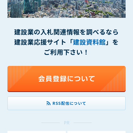
(6) 管理者が承認していない営利を目的とした行為
(7) 公序良俗に反する行為
(8) 犯罪的行為に結びつく行為
(9) その他、法律に反する行為
建設業の入札関連情報を調べるなら
(10) 建設資料館から知り得た情報及びダウンロードした情報
を、営利を目的として第三者に転売し、または転売のため
建設業応援サイト「
建設資料館
」を
に第三者に提供すること
ご利用下さい！
第7条（登録内容の削除）
管理者は、会員が登録した内容が以下に該当する、またはその
恐れのあるものは、会員の承諾なく削除できるものとします。
(1) 登録されている情報が、第6条の定める禁止事項に該当する
と管理者が、判断した場合
(2) 建設資料館の運営および保守管理上、必要と判断した場合
(3) 広告掲載料金の支払が遅延した場合
RSS配信について
(4) その他、管理者が不適当と判断した場合
第8条（サービスの変更・中止等）
PR
管理者は、会員の承諾なく、本サービス内容の変更(新規追加、
廃止を含み)し、本サービスの運営を中止または廃止することが