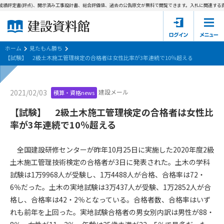
績評定書(評点)、開示済み工事設計書、総合評価値、過去の公告原文が無料で閲覧できます。
入札に関連する資
ホーム
建設資料館とは
ホーム
見たもん勝ち
【試験】 2級土木施工管理検定の合格者は女性比率が3年連続で10％超える
東京都の入札資料
建設メール
2021/02/03
積算・資格news
国土交通省の入札資料
【試験】 2級土木施工管理検定の合格者は女性比
見たもん勝ち
第1条（規約の目的）
率が3年連続で10％超える
1. 本規約は、建設資料館が提供するサポーター会あ本員、無料
パスワードの再発行
会員登録について
会員サービスの利用条件等について定めるものです。
全国建設研修センターが昨年10月25日に実施した2020年度2級
2. 管理者が建設資料館WEB上で随時掲載するルールは本規約の
土木施工管理技術検定の合格者が3日に発表された。土木の学科
一部を構成するものとします。
サポーター会員一覧
試験は1万9968人が受験し、1万4488人が合格、合格率は72・
6％だった。土木の実地試験は3万437人が受験、1万2852人が合
第2条（規約の変更）
会社概要
お問い合わせ
個人情報保護方針
格し、合格率は42・2％となっている。合格者数、合格率はいず
本規約は、会員の了承を得ることなく、随時変更されることが
会員規約
れも前年を上回った。実地試験合格者の男女別内訳は男性が88・
あります。変更内容は、建設資料館WEB上に表示した時点で直
ちに全ての会員が了承したものとみなします。