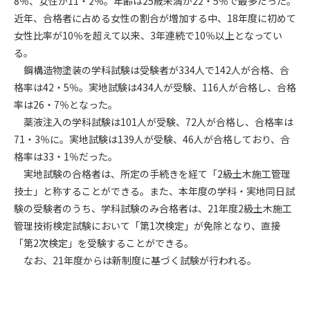
8％、女性が11・2％。年齢は25歳未満が22・5％で最多だった。
近年、合格者に占める女性の割合が増加する中、18年度に初めて
第4条（会員審査および資格の取り消し）
女性比率が10％を超えて以来、3年連続で10％以上となってい
会員とは、本規約を承諾の上、所定の会員申込手続きを完了
る。
後、管理者がこれを承認した者をいいます。
鋼構造物塗装の学科試験は受験者が334人で142人が合格、合
格率は42・5％。実地試験は434人が受験、116人が合格し、合格
第4条（会員の定義と登録）
率は26・7％となった。
1. 管理者は前条により審査の結果、会員申込みをした者が以下
薬液注入の学科試験は101人が受験、72人が合格し、合格率は
の何れかの項目に該当することがわかった場合、その者の会
71・3％に。実地試験は139人が受験、46人が合格しており、合
員としての権限を承認しないことがあります。
(1) 会員申し込みをした者が実在しなかった場合
格率は33・1％だった。
(2) 本規約に違反した場合/li>
実地試験の合格者は、所定の手続きを経て「2級土木施工管理
(3) 会員申し込みの際、申告事項に虚偽があった場合
技士」と称することができる。また、本年度の学科・実地同日試
(4) 会員申込者が管理者所定の手続き通りに会員申込手続き処
験の受験者のうち、学科試験のみ合格者は、21年度2級土木施工
理を行わなかった場合
管理技術検定試験において「第1次検定」が免除となり、直接
(5) その他管理者が会員とすることを不適当と判断した場合
「第2次検定」を受験することができる。
2. 管理者は承認後であっても承認した会員が前項の何れかに該
なお、21年度からは新制度に基づく試験が行われる。
当することが判明した場合、会員資格を取り消すことがあり
ます。