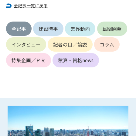
第5条（IDおよびパスワードの管理）
全記事一覧に戻る
1. 会員は申込の際に管理者が発行したIDおよびパスワードの使
用および管理について責任を負うものとします。
2. 会員は、自己のIDおよびパスワードを、貸与、譲渡、売買、
全記事
建設時事
業界動向
民間開発
その他形態を問わず、第三者に利用させることはできませ
ん。
3. 会員は、IDおよびパスワードの管理不十分、使用上の過誤、
インタビュー
記者の目／論説
コラム
第三者（他の会員を含む）の使用等による損害について責任
を負うものとし、管理者は一切責任を負いません。
特集企画／ＰＲ
積算・資格news
第6条（会員の禁止事項）
1. 会員は建設資料館WEB上で以下の行為をしないものとしま
す。
(1) 第三者または管理者の著作権、その他知的所有権を侵害す
る行為
(2) 第三者または管理者の財産、プライバシー等を侵害する行
為
(3) 第三者または管理者を誹謗中傷する行為
(4) 有害なコンピュータプログラム等を送信又は書き込む行為
(5) 第三者に不利益を与える行為