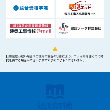
できるものとします。これに起因する会員または他の第三者が
被った損害について管理者は､一切の責任をも負わないものと
します。
第9条（会員の個人情報）
会員の氏名、住所、性別、年齢、メールアドレスその他本サー
ビスの提供に関連して管理者が知り得た会員の個人情報（以下
個人情報といいます）について、管理者は、以下の各号に該当
する場合を除き、第三者に開示または提供しないものとしま
す。
(1) 会員が、自己の個人情報の開示に事前に同意している場合
回線速度が遅い場合やご使用の機器の状態により、ファイルを開くのに時
間を要する場合がございますので予めご了承くださいませ。
(2) 個々の会員を特定できない統計的な処理をした形式で第三
者に提供する場合
(3) 第三者および管理者の権利、財産、安全等を保護するため
に必要であると管理者が判断した場合
(4) 法令等により開示を求められた場合
第10条（免責事項）
管理者は、会員が登録した内容が以下に該当する、またはその
恐れのあるものは、会員の承諾なく削除できるものとします。