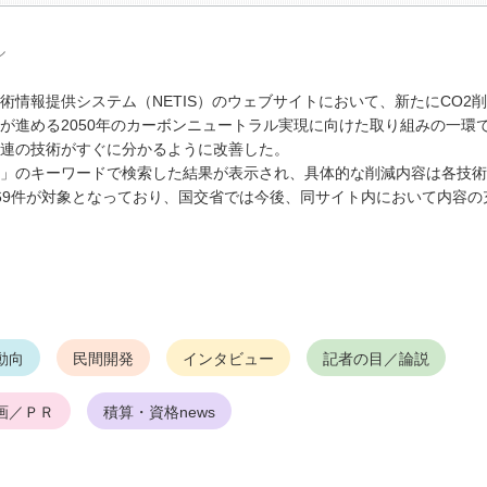
ル
情報提供システム（NETIS）のウェブサイトにおいて、新たにCO2
が進める2050年のカーボンニュートラル実現に向けた取り組みの一環で
関連の技術がすぐに分かるように改善した。
削減」のキーワードで検索した結果が表示され、具体的な削減内容は各技
69件が対象となっており、国交省では今後、同サイト内において内容の
動向
民間開発
インタビュー
記者の目／論説
画／ＰＲ
積算・資格news