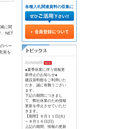
各種入札関連資料の収集に
削減に関
、NET
術のペー
充実を
2026/08/05
●夏季休業に伴う情報更
新停止のお知らせ●
建設資料館をご利用いた
だき、誠に有難うござい
ます。
下記の期間につきまし
て、弊社休業のため情報
更新を停止させていただ
きます。
【期間】８月１１日(火)
～８月１６日(日)
上記の期間、情報の更新