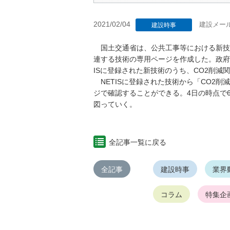
2021/02/04
建設メー
建設時事
国土交通省は、公共工事等における新技術
連する技術の専用ページを作成した。政府
ISに登録された新技術のうち、CO2削減
NETISに登録された技術から「CO2
ジで確認することができる。4日の時点で
図っていく。
全記事一覧に戻る
全記事
建設時事
業界
コラム
特集企