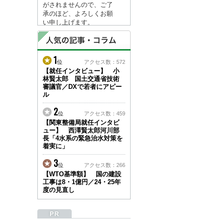
がされませんので、ご了
承のほど、よろしくお願
い申し上げます。
なお、情報は８月１７日
(月)より登録されます。
1
2026/04/23
位
アクセス数：572
●ゴールデンウィークに
【就任インタビュー】 小
林賢太郎 国土交通省技術
伴う情報更新停止のお知
審議官／DXで若者にアピー
らせ(05/02～05/10)●
ル
ユーザー各位
建設資料館をご利用いた
2
位
アクセス数：459
だき、誠に有難うござい
【関東整備局就任インタビ
ます。
ュー】 西澤賢太郎河川部
下記の期間につきまし
長「4水系の緊急治水対策を
て、弊社休業のため情報
着実に」
更新を停止させていただ
きます。
3
位
アクセス数：266
【期間】５月２日(土)～
【WTO基準額】 国の建設
５月１０日(日)
工事は8・1億円／24・25年
上記の期間、情報の更新
度の見直し
がされませんので、ご了
承のほど、よろしくお願
い申し上げます。