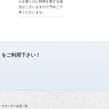
●夏季休業に伴う情報更
ルを開くのに時間を要する場
新停止のお知らせ●
合がございますので予めご了
建設資料館をご利用いた
承くださいませ。
だき、誠に有難うござい
ます。
下記の期間につきまし
て、弊社休業のため情報
更新を停止させていただ
きます。
【期間】８月９日(土)～
８月１７日(日)
上記の期間、情報の更新
がされませんので、ご了
」
をご利用下さい！
承のほど、よろしくお願
い申し上げます。
なお、情報は８月１８日
(月)より登録されます。
2025/04/24
●ゴールデンウィークに
伴う情報更新停止のお知
らせ(04/26～04/29、05/0
3～05/06)●
ユーザー各位
サポーター会員一覧
建設資料館をご利用いた