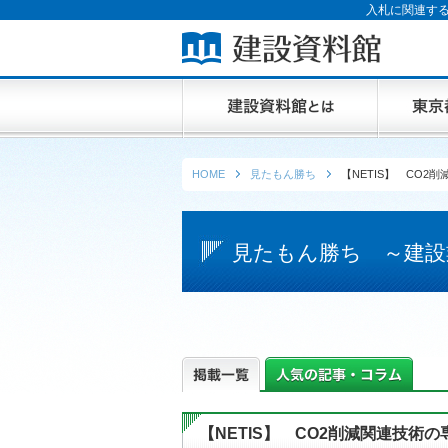
入札に関連する
HOME
見たもん勝ち
【NETIS】 CO
見たもん勝ち ～建設
【NETIS】 CO2削減関連技術