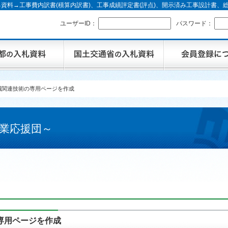
資料→工事費内訳書(積算内訳書)、工事成績評定書(評点)、開示済み工事設計書
ユーザーID：
パスワード：
2削減関連技術の専用ページを作成
業応援団～
の専用ページを作成