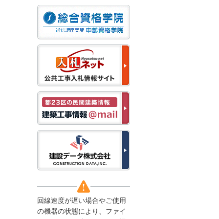
なお、５月１１日（月）
から通常通り運営いたし
ます。
2025/12/22
●年末年始に伴う情報更
新停止のお知らせ●
建設資料館をご利用いた
だき、誠に有難うござい
ます。
下記の期間につきまし
て、弊社休業のため情報
更新を停止させていただ
きます。
【期間】１２月２７日
(土)～１月４日(日)
上記の期間、情報の更新
がされませんので、ご了
承のほど、よろしくお願
い申し上げます。
なお、情報は１月５日
(月)より登録されます。
回線速度が遅い場合やご使用
2025/08/04
の機器の状態により、ファイ