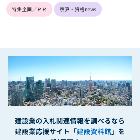
第5条（IDおよびパスワードの管理）
1. 会員は申込の際に管理者が発行したIDおよびパスワードの使
特集企画／ＰＲ
積算・資格news
用および管理について責任を負うものとします。
2. 会員は、自己のIDおよびパスワードを、貸与、譲渡、売買、
その他形態を問わず、第三者に利用させることはできませ
ん。
3. 会員は、IDおよびパスワードの管理不十分、使用上の過誤、
第三者（他の会員を含む）の使用等による損害について責任
を負うものとし、管理者は一切責任を負いません。
第6条（会員の禁止事項）
1. 会員は建設資料館WEB上で以下の行為をしないものとしま
す。
(1) 第三者または管理者の著作権、その他知的所有権を侵害す
る行為
(2) 第三者または管理者の財産、プライバシー等を侵害する行
為
建設業の入札関連情報を調べるなら
(3) 第三者または管理者を誹謗中傷する行為
(4) 有害なコンピュータプログラム等を送信又は書き込む行為
建設業応援サイト「
建設資料館
」を
(5) 第三者に不利益を与える行為