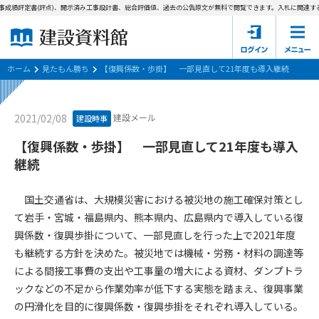
事成績評定書(評点)、開示済み工事設計書、総合評価値、過去の公告原文が無料で閲覧できます。
入札に関連する
ホーム
建設資料館とは
ホーム
見たもん勝ち
【復興係数・歩掛】 一部見直して21年度も導入継続
東京都の入札資料
建設メール
2021/02/08
建設時事
国土交通省の入札資料
【復興係数・歩掛】 一部見直して21年度も導入
継続
見たもん勝ち
第1条（規約の目的）
1. 本規約は、建設資料館が提供するサポーター会あ本員、無料
パスワードの再発行
国土交通省は、大規模災害における被災地の施工確保対策とし
会員登録について
会員サービスの利用条件等について定めるものです。
て岩手・宮城・福島県内、熊本県内、広島県内で導入している復
2. 管理者が建設資料館WEB上で随時掲載するルールは本規約の
興係数・復興歩掛について、一部見直しを行った上で2021年度
一部を構成するものとします。
サポーター会員一覧
も継続する方針を決めた。被災地では機械・労務・材料の調達等
第2条（規約の変更）
による間接工事費の支出や工事量の増大による資材、ダンプトラ
会社概要
お問い合わせ
個人情報保護方針
本規約は、会員の了承を得ることなく、随時変更されることが
ックなどの不足から作業効率が低下する実態を踏まえ、復興事業
会員規約
あります。変更内容は、建設資料館WEB上に表示した時点で直
の円滑化を目的に復興係数・復興歩掛をそれぞれ導入している。
ちに全ての会員が了承したものとみなします。