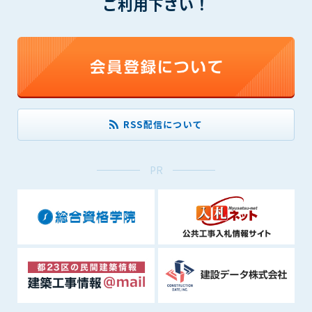
ご利用下さい！
(6) 管理者が承認していない営利を目的とした行為
(7) 公序良俗に反する行為
(8) 犯罪的行為に結びつく行為
(9) その他、法律に反する行為
(10) 建設資料館から知り得た情報及びダウンロードした情報
を、営利を目的として第三者に転売し、または転売のため
に第三者に提供すること
RSS配信について
第7条（登録内容の削除）
管理者は、会員が登録した内容が以下に該当する、またはその
恐れのあるものは、会員の承諾なく削除できるものとします。
PR
(1) 登録されている情報が、第6条の定める禁止事項に該当する
と管理者が、判断した場合
(2) 建設資料館の運営および保守管理上、必要と判断した場合
(3) 広告掲載料金の支払が遅延した場合
(4) その他、管理者が不適当と判断した場合
第8条（サービスの変更・中止等）
管理者は、会員の承諾なく、本サービス内容の変更(新規追加、
廃止を含み)し、本サービスの運営を中止または廃止することが