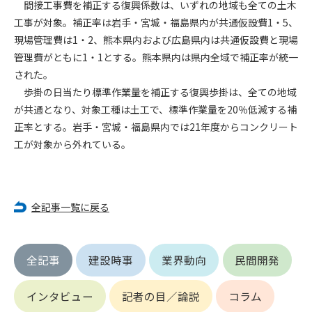
間接工事費を補正する復興係数は、いずれの地域も全ての土木
工事が対象。補正率は岩手・宮城・福島県内が共通仮設費1・5、
第4条（会員審査および資格の取り消し）
現場管理費は1・2、熊本県内および広島県内は共通仮設費と現場
会員とは、本規約を承諾の上、所定の会員申込手続きを完了
管理費がともに1・1とする。熊本県内は県内全域で補正率が統一
後、管理者がこれを承認した者をいいます。
された。
歩掛の日当たり標準作業量を補正する復興歩掛は、全ての地域
第4条（会員の定義と登録）
1. 管理者は前条により審査の結果、会員申込みをした者が以下
が共通となり、対象工種は土工で、標準作業量を20％低減する補
の何れかの項目に該当することがわかった場合、その者の会
正率とする。岩手・宮城・福島県内では21年度からコンクリート
員としての権限を承認しないことがあります。
工が対象から外れている。
(1) 会員申し込みをした者が実在しなかった場合
(2) 本規約に違反した場合/li>
(3) 会員申し込みの際、申告事項に虚偽があった場合
(4) 会員申込者が管理者所定の手続き通りに会員申込手続き処
全記事一覧に戻る
理を行わなかった場合
(5) その他管理者が会員とすることを不適当と判断した場合
2. 管理者は承認後であっても承認した会員が前項の何れかに該
全記事
建設時事
業界動向
民間開発
当することが判明した場合、会員資格を取り消すことがあり
ます。
インタビュー
記者の目／論説
コラム