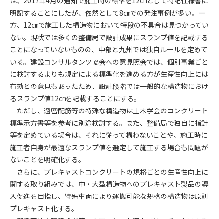
は、2017年4月の通知で施工時の標準を12㎝として特記仕様書に
明記することにしたが、依然として8㎝での発注事例が多い。一
第4条（会員審査および資格の取り消し）
方、12㎝で施工した構造物において特段の不具合は見つかってい
会員とは、本規約を承諾の上、所定の会員申込手続きを完了
ない。現状では多くの整備局で設計成果にスランプ値を記載する
後、管理者がこれを承認した者をいいます。
ことになっていないものの、中部と九州では独自ルールを定めて
いる。建設コンサルタンツ協会への意見照会では、個別事業ごと
第4条（会員の定義と登録）
に検討するよりも規定による標準化を進める方が生産性向上には
1. 管理者は前条により審査の結果、会員申込みをした者が以下
有効との意見もあったため、設計段階では一般的な構造物におけ
の何れかの項目に該当することがわかった場合、その者の会
るスランプ値12㎝を記載することにする。
員としての権限を承認しないことがあります。
(1) 会員申し込みをした者が実在しなかった場合
ただし、過密配筋等の特殊な構造物は土木学会のコンクリート
(2) 本規約に違反した場合/li>
標準示方書等を参考に別途検討する。また、整備局で独自に指針
(3) 会員申し込みの際、申告事項に虚偽があった場合
等を定めている場合は、それに従って構わないことや、施工時に
(4) 会員申込者が管理者所定の手続き通りに会員申込手続き処
施工者自身が最適なスランプ値を選定して施工する場合も問題が
理を行わなかった場合
ないことを明確化する。
(5) その他管理者が会員とすることを不適当と判断した場合
さらに、プレキャストコンクリートの規格ごとの生産性向上に
2. 管理者は承認後であっても承認した会員が前項の何れかに該
関する取り組みでは、中・大型構造物へのプレキャスト製品の導
当することが判明した場合、会員資格を取り消すことがあり
入促進を目指し、特殊車両により運搬可能な規格の構造物は原則
ます。
プレキャスト化する。