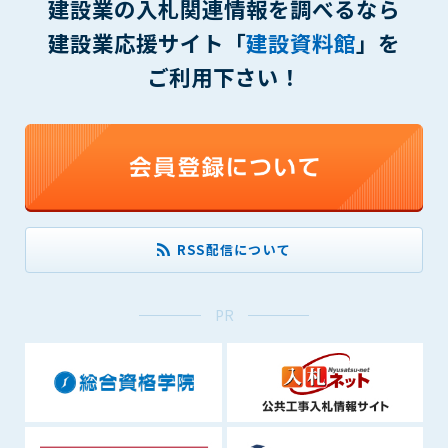
建設業の入札関連情報を調べるなら
できるものとします。これに起因する会員または他の第三者が
建設業応援サイト「
建設資料館
」を
被った損害について管理者は､一切の責任をも負わないものと
します。
ご利用下さい！
第9条（会員の個人情報）
会員の氏名、住所、性別、年齢、メールアドレスその他本サー
ビスの提供に関連して管理者が知り得た会員の個人情報（以下
個人情報といいます）について、管理者は、以下の各号に該当
する場合を除き、第三者に開示または提供しないものとしま
す。
(1) 会員が、自己の個人情報の開示に事前に同意している場合
(2) 個々の会員を特定できない統計的な処理をした形式で第三
RSS配信について
者に提供する場合
(3) 第三者および管理者の権利、財産、安全等を保護するため
PR
に必要であると管理者が判断した場合
(4) 法令等により開示を求められた場合
第10条（免責事項）
管理者は、会員が登録した内容が以下に該当する、またはその
恐れのあるものは、会員の承諾なく削除できるものとします。