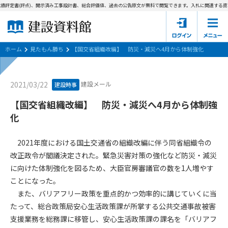
績評定書(評点)、開示済み工事設計書、総合評価値、過去の公告原文が無料で閲覧できます。
入札に関連する資料
ホーム
建設資料館とは
ホーム
見たもん勝ち
【国交省組織改編】 防災・減災へ4月から体制強化
東京都の入札資料
建設メール
2021/03/22
建設時事
国土交通省の入札資料
【国交省組織改編】 防災・減災へ4月から体制強
化
見たもん勝ち
第1条（規約の目的）
1. 本規約は、建設資料館が提供するサポーター会あ本員、無料
パスワードの再発行
2021年度における国土交通省の組織改編に伴う同省組織令の
会員登録について
会員サービスの利用条件等について定めるものです。
改正政令が閣議決定された。緊急災害対策の強化など防災・減災
2. 管理者が建設資料館WEB上で随時掲載するルールは本規約の
に向けた体制強化を図るため、大臣官房審議官の数を1人増やす
一部を構成するものとします。
サポーター会員一覧
ことになった。
第2条（規約の変更）
また、バリアフリー政策を重点的かつ効率的に講じていくに当
会社概要
お問い合わせ
個人情報保護方針
本規約は、会員の了承を得ることなく、随時変更されることが
たって、総合政策局安心生活政策課が所掌する公共交通事故被害
会員規約
あります。変更内容は、建設資料館WEB上に表示した時点で直
支援業務を総務課に移管し、安心生活政策課の課名を「バリアフ
ちに全ての会員が了承したものとみなします。