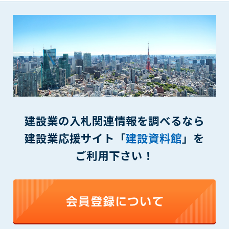
第5条（IDおよびパスワードの管理）
1. 会員は申込の際に管理者が発行したIDおよびパスワードの使
用および管理について責任を負うものとします。
2. 会員は、自己のIDおよびパスワードを、貸与、譲渡、売買、
その他形態を問わず、第三者に利用させることはできませ
ん。
3. 会員は、IDおよびパスワードの管理不十分、使用上の過誤、
第三者（他の会員を含む）の使用等による損害について責任
を負うものとし、管理者は一切責任を負いません。
第6条（会員の禁止事項）
建設業の入札関連情報を調べるなら
1. 会員は建設資料館WEB上で以下の行為をしないものとしま
建設業応援サイト「
建設資料館
」を
す。
ご利用下さい！
(1) 第三者または管理者の著作権、その他知的所有権を侵害す
る行為
(2) 第三者または管理者の財産、プライバシー等を侵害する行
為
(3) 第三者または管理者を誹謗中傷する行為
(4) 有害なコンピュータプログラム等を送信又は書き込む行為
(5) 第三者に不利益を与える行為