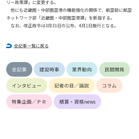
リー政策課」に変更する。
他にも近畿圏・中部圏空港の機能強化の関係で、航空局に航空
第4条（会員審査および資格の取り消し）
ネットワーク部「近畿圏・中部圏空港課」を新設する。
会員とは、本規約を承諾の上、所定の会員申込手続きを完了
なお、改正政令は3月31日の公布、4月1日施行となる。
後、管理者がこれを承認した者をいいます。
第4条（会員の定義と登録）
全記事一覧に戻る
1. 管理者は前条により審査の結果、会員申込みをした者が以下
の何れかの項目に該当することがわかった場合、その者の会
員としての権限を承認しないことがあります。
全記事
建設時事
業界動向
民間開発
(1) 会員申し込みをした者が実在しなかった場合
(2) 本規約に違反した場合/li>
(3) 会員申し込みの際、申告事項に虚偽があった場合
インタビュー
記者の目／論説
コラム
(4) 会員申込者が管理者所定の手続き通りに会員申込手続き処
理を行わなかった場合
特集企画／ＰＲ
積算・資格news
(5) その他管理者が会員とすることを不適当と判断した場合
2. 管理者は承認後であっても承認した会員が前項の何れかに該
当することが判明した場合、会員資格を取り消すことがあり
ます。