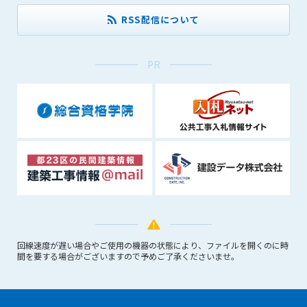
(6) 管理者が承認していない営利を目的とした行為
RSS配信について
(7) 公序良俗に反する行為
(8) 犯罪的行為に結びつく行為
(9) その他、法律に反する行為
PR
(10) 建設資料館から知り得た情報及びダウンロードした情報
を、営利を目的として第三者に転売し、または転売のため
に第三者に提供すること
第7条（登録内容の削除）
管理者は、会員が登録した内容が以下に該当する、またはその
恐れのあるものは、会員の承諾なく削除できるものとします。
(1) 登録されている情報が、第6条の定める禁止事項に該当する
と管理者が、判断した場合
(2) 建設資料館の運営および保守管理上、必要と判断した場合
(3) 広告掲載料金の支払が遅延した場合
(4) その他、管理者が不適当と判断した場合
回線速度が遅い場合やご使用の機器の状態により、ファイルを開くのに時
間を要する場合がございますので予めご了承くださいませ。
第8条（サービスの変更・中止等）
管理者は、会員の承諾なく、本サービス内容の変更(新規追加、
廃止を含み)し、本サービスの運営を中止または廃止することが