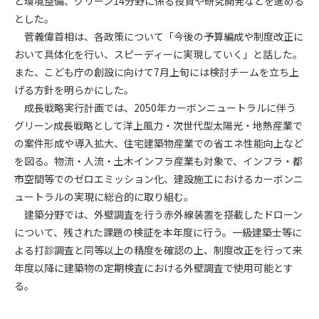
と環境整備、グリーン14分野に係る投資や研究開発などを進める
とした。
第4条（会員審査および資格の取り消し）
菅義偉首相は、各政策について「今後の予算編成や制度改正に
会員とは、本規約を承諾の上、所定の会員申込手続きを完了
おいて具体化を行い、スピーディーに実現していく」と話した。
後、管理者がこれを承認した者をいいます。
また、こども庁の創設に向けて7月上旬には検討チームを立ち上
げる方針を明らかにした。
第4条（会員の定義と登録）
成長戦略実行計画では、2050年カーボンニュートラルに伴う
1. 管理者は前条により審査の結果、会員申込みをした者が以下
グリーン成長戦略として洋上風力・次世代型太陽光・地熱産業で
の何れかの項目に該当することがわかった場合、その者の会
の案件形成や導入拡大、住宅建築物産業での省エネ性能向上など
員としての権限を承認しないことがあります。
(1) 会員申し込みをした者が実在しなかった場合
を図る。物流・人流・土木インフラ産業も対象で、インフラ・都
(2) 本規約に違反した場合/li>
市空間等でのゼロエミッション化、建設施工におけるカーボンニ
(3) 会員申し込みの際、申告事項に虚偽があった場合
ュートラルの実現に総合的に取り組む。
(4) 会員申込者が管理者所定の手続き通りに会員申込手続き処
建築分野では、外壁調査を行う赤外線装置を搭載したドローン
理を行わなかった場合
について、残された課題の検証を本年度に行う。一級建築士等に
(5) その他管理者が会員とすることを不適当と判断した場合
よる打診調査と同等以上の精度を確認の上、制度改正を行って来
2. 管理者は承認後であっても承認した会員が前項の何れかに該
年度以降に建築物の定期検査における外壁調査で使用可能とす
当することが判明した場合、会員資格を取り消すことがあり
る。
ます。