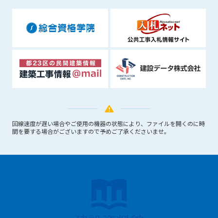
できるものとします。これに起因する会員または他の第三者が
被った損害について管理者は､一切の責任をも負わないものと
します。
第9条（会員の個人情報）
会員の氏名、住所、性別、年齢、メールアドレスその他本サー
ビスの提供に関連して管理者が知り得た会員の個人情報（以下
個人情報といいます）について、管理者は、以下の各号に該当
する場合を除き、第三者に開示または提供しないものとしま
す。
(1) 会員が、自己の個人情報の開示に事前に同意している場合
(2) 個々の会員を特定できない統計的な処理をした形式で第三
回線速度が遅い場合やご使用の機器の状態により、ファイルを開くのに時
者に提供する場合
間を要する場合がございますので予めご了承くださいませ。
(3) 第三者および管理者の権利、財産、安全等を保護するため
に必要であると管理者が判断した場合
(4) 法令等により開示を求められた場合
第10条（免責事項）
管理者は、会員が登録した内容が以下に該当する、またはその
恐れのあるものは、会員の承諾なく削除できるものとします。