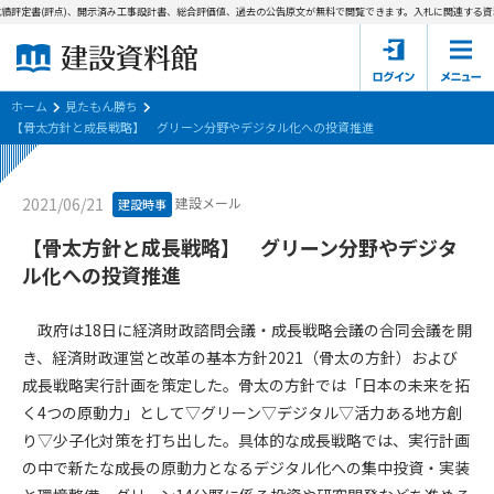
績評定書(評点)、開示済み工事設計書、総合評価値、過去の公告原文が無料で閲覧できます。
入札に関連する資料
ホーム
建設資料館とは
ホーム
見たもん勝ち
【骨太方針と成長戦略】 グリーン分野やデジタル化への投資推進
東京都の入札資料
建設メール
2021/06/21
建設時事
国土交通省の入札資料
【骨太方針と成長戦略】 グリーン分野やデジタ
見たもん勝ち
第1条（規約の目的）
ル化への投資推進
1. 本規約は、建設資料館が提供するサポーター会あ本員、無料
パスワードの再発行
会員登録について
会員サービスの利用条件等について定めるものです。
政府は18日に経済財政諮問会議・成長戦略会議の合同会議を開
2. 管理者が建設資料館WEB上で随時掲載するルールは本規約の
き、経済財政運営と改革の基本方針2021（骨太の方針）および
一部を構成するものとします。
サポーター会員一覧
成長戦略実行計画を策定した。骨太の方針では「日本の未来を拓
く4つの原動力」として▽グリーン▽デジタル▽活力ある地方創
第2条（規約の変更）
会社概要
お問い合わせ
個人情報保護方針
り▽少子化対策を打ち出した。具体的な成長戦略では、実行計画
本規約は、会員の了承を得ることなく、随時変更されることが
会員規約
の中で新たな成長の原動力となるデジタル化への集中投資・実装
あります。変更内容は、建設資料館WEB上に表示した時点で直
ちに全ての会員が了承したものとみなします。