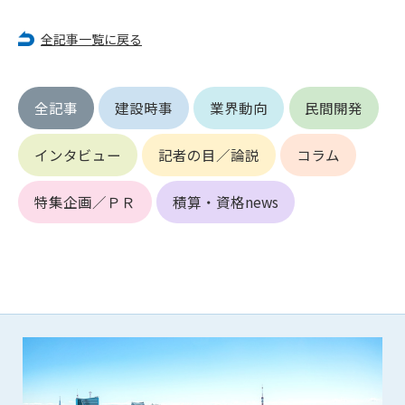
第5条（IDおよびパスワードの管理）
1. 会員は申込の際に管理者が発行したIDおよびパスワードの使
全記事一覧に戻る
用および管理について責任を負うものとします。
2. 会員は、自己のIDおよびパスワードを、貸与、譲渡、売買、
その他形態を問わず、第三者に利用させることはできませ
全記事
建設時事
業界動向
民間開発
ん。
3. 会員は、IDおよびパスワードの管理不十分、使用上の過誤、
第三者（他の会員を含む）の使用等による損害について責任
インタビュー
記者の目／論説
コラム
を負うものとし、管理者は一切責任を負いません。
特集企画／ＰＲ
積算・資格news
第6条（会員の禁止事項）
1. 会員は建設資料館WEB上で以下の行為をしないものとしま
す。
(1) 第三者または管理者の著作権、その他知的所有権を侵害す
る行為
(2) 第三者または管理者の財産、プライバシー等を侵害する行
為
(3) 第三者または管理者を誹謗中傷する行為
(4) 有害なコンピュータプログラム等を送信又は書き込む行為
(5) 第三者に不利益を与える行為