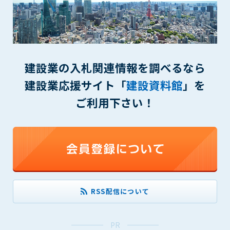
(6) 管理者が承認していない営利を目的とした行為
(7) 公序良俗に反する行為
(8) 犯罪的行為に結びつく行為
(9) その他、法律に反する行為
(10) 建設資料館から知り得た情報及びダウンロードした情報
建設業の入札関連情報を調べるなら
を、営利を目的として第三者に転売し、または転売のため
に第三者に提供すること
建設業応援サイト「
建設資料館
」を
第7条（登録内容の削除）
ご利用下さい！
管理者は、会員が登録した内容が以下に該当する、またはその
恐れのあるものは、会員の承諾なく削除できるものとします。
(1) 登録されている情報が、第6条の定める禁止事項に該当する
と管理者が、判断した場合
(2) 建設資料館の運営および保守管理上、必要と判断した場合
(3) 広告掲載料金の支払が遅延した場合
(4) その他、管理者が不適当と判断した場合
RSS配信について
第8条（サービスの変更・中止等）
管理者は、会員の承諾なく、本サービス内容の変更(新規追加、
PR
廃止を含み)し、本サービスの運営を中止または廃止することが