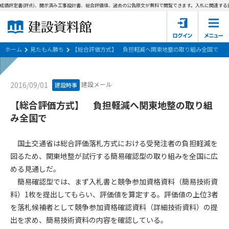
成績評定書(評点)、開示済み工事設計書、総合評価値、過去の公告原文が無料で閲覧できます。
入札に関連する資
ホーム
建設資料館とは
ホーム
見たもん勝ち
【総合評価方式】 負担軽減へ関東地整の取り組み全国で
東京都の入札資料
建設メール
2016/09/01
建設時事
国土交通省の入札資料
【総合評価方式】 負担軽減へ関東地整の取り組
み全国で
見たもん勝ち
第1条（規約の目的）
1. 本規約は、建設資料館が提供するサポーター会あ本員、無料
パスワードの再発行
国土交通省は総合評価落札方式における受発注者の負担軽減を
会員登録について
会員サービスの利用条件等について定めるものです。
図るため、関東地整が試行する簡易確認型の取り組みを全国に広
2. 管理者が建設資料館WEB上で随時掲載するルールは本規約の
める見通しだ。
一部を構成するものとします。
サポーター会員一覧
簡易確認型では、まず入札書と競争参加資格資料（簡易技術資
第2条（規約の変更）
料）1枚を提出してもらい、評価値を算定する。評価値の上位3者
会社概要
お問い合わせ
個人情報保護方針
本規約は、会員の了承を得ることなく、随時変更されることが
を落札候補者として競争参加資格確認資料（詳細技術資料）の提
会員規約
あります。変更内容は、建設資料館WEB上に表示した時点で直
出を求め、簡易技術資料の内容を確認している。
ちに全ての会員が了承したものとみなします。