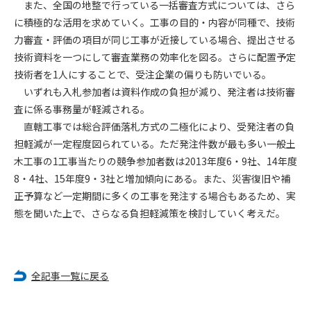
また、全国の地整で行っている一括審査方式については、さら
に積極的な活用を求めていく。工事の目的・内容が同種で、技術
第4条（会員審査および資格の取り消し）
力審査・評価の項目が同じ工事が近接している場合、提出させる
会員とは、本規約を承諾の上、所定の会員申込手続きを完了
技術資料を一つにして審査業務の効率化を図る。さらに配置予定
後、管理者がこれを承認した者をいいます。
技術者を1人にすることで、受注企業の偏りも防いでいる。
いずれも入札参加者は資料作成の負担が減り、発注者は技術審
第4条（会員の定義と登録）
1. 管理者は前条により審査の結果、会員申込みをした者が以下
査に係る事務量が軽減される。
の何れかの項目に該当することがわかった場合、その者の会
直轄工事では総合評価落札方式の二極化により、受発注者の負
員としての権限を承認しないことがあります。
担軽減が一定程度図られている。ただ発注件数が最も多い一般土
(1) 会員申し込みをした者が実在しなかった場合
木工事の1工事当たりの競争参加者数は2013年度6・9社、14年度
(2) 本規約に違反した場合/li>
8・4社、15年度9・3社と増加傾向にある。また、災害復旧や補
(3) 会員申し込みの際、申告事項に虚偽があった場合
正予算など一定期間に多くの工事を発注する場合もあるため、実
(4) 会員申込者が管理者所定の手続き通りに会員申込手続き処
態を聞いた上で、さらなる負担軽減策を検討していく考えだ。
理を行わなかった場合
(5) その他管理者が会員とすることを不適当と判断した場合
2. 管理者は承認後であっても承認した会員が前項の何れかに該
当することが判明した場合、会員資格を取り消すことがあり
全記事一覧に戻る
ます。