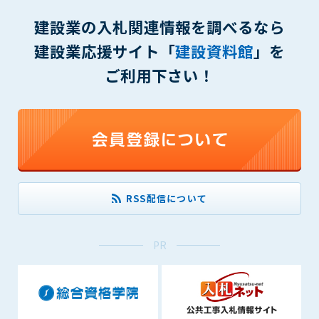
(6) 管理者が承認していない営利を目的とした行為
建設業の入札関連情報を調べるなら
(7) 公序良俗に反する行為
(8) 犯罪的行為に結びつく行為
建設業応援サイト「
建設資料館
」を
(9) その他、法律に反する行為
ご利用下さい！
(10) 建設資料館から知り得た情報及びダウンロードした情報
を、営利を目的として第三者に転売し、または転売のため
に第三者に提供すること
第7条（登録内容の削除）
管理者は、会員が登録した内容が以下に該当する、またはその
恐れのあるものは、会員の承諾なく削除できるものとします。
(1) 登録されている情報が、第6条の定める禁止事項に該当する
RSS配信について
と管理者が、判断した場合
(2) 建設資料館の運営および保守管理上、必要と判断した場合
(3) 広告掲載料金の支払が遅延した場合
PR
(4) その他、管理者が不適当と判断した場合
第8条（サービスの変更・中止等）
管理者は、会員の承諾なく、本サービス内容の変更(新規追加、
廃止を含み)し、本サービスの運営を中止または廃止することが