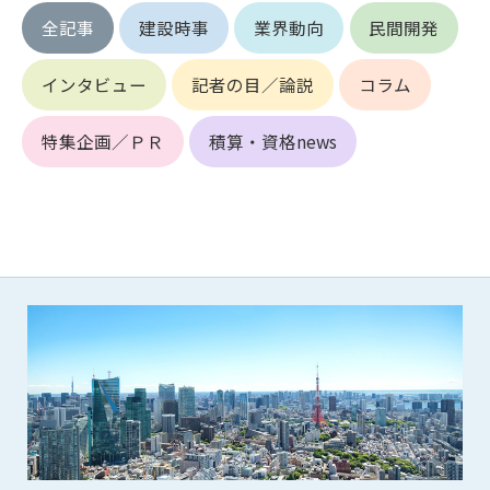
第5条（IDおよびパスワードの管理）
全記事
建設時事
業界動向
民間開発
1. 会員は申込の際に管理者が発行したIDおよびパスワードの使
用および管理について責任を負うものとします。
2. 会員は、自己のIDおよびパスワードを、貸与、譲渡、売買、
インタビュー
記者の目／論説
コラム
その他形態を問わず、第三者に利用させることはできませ
ん。
特集企画／ＰＲ
積算・資格news
3. 会員は、IDおよびパスワードの管理不十分、使用上の過誤、
第三者（他の会員を含む）の使用等による損害について責任
を負うものとし、管理者は一切責任を負いません。
第6条（会員の禁止事項）
1. 会員は建設資料館WEB上で以下の行為をしないものとしま
す。
(1) 第三者または管理者の著作権、その他知的所有権を侵害す
る行為
(2) 第三者または管理者の財産、プライバシー等を侵害する行
為
(3) 第三者または管理者を誹謗中傷する行為
(4) 有害なコンピュータプログラム等を送信又は書き込む行為
(5) 第三者に不利益を与える行為