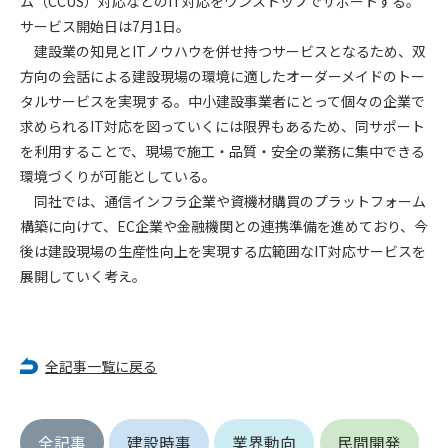
ム（CCUS）対応などのIT対応をワンストップでサポートする。
サービス開始日は7月1日。
第4条（会員審査および資格の取り消し）
建設業の知見とITノウハウを併せ持つサービスとなるため、双
会員とは、本規約を承諾の上、所定の会員申込手続きを完了
方向の会話による建設現場の環境に適したオーダーメイドのトー
後、管理者がこれを承認した者をいいます。
タルサービスを実現する。中小建設事業者にとって個々の企業で
求められるIT対応を図っていくには限界もあるため、同サポート
第4条（会員の定義と登録）
を利用することで、現場で施工・品質・安全の業務に集中できる
1. 管理者は前条により審査の結果、会員申込みをした者が以下
環境づくりが可能としている。
の何れかの項目に該当することがわかった場合、その者の会
同社では、通信インフラ企業や資機材購買のプラットフォーム
員としての権限を承認しないことがあります。
(1) 会員申し込みをした者が実在しなかった場合
構築に向けて、EC企業や金融機関との連携準備を進めており、今
(2) 本規約に違反した場合/li>
後は建設現場の生産性向上を実現する広範囲なIT対応サービスを
(3) 会員申し込みの際、申告事項に虚偽があった場合
展開していく考え。
(4) 会員申込者が管理者所定の手続き通りに会員申込手続き処
理を行わなかった場合
(5) その他管理者が会員とすることを不適当と判断した場合
2. 管理者は承認後であっても承認した会員が前項の何れかに該
全記事一覧に戻る
当することが判明した場合、会員資格を取り消すことがあり
ます。
全記事
建設時事
業界動向
民間開発