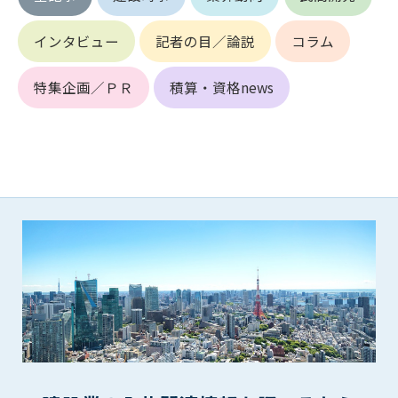
第5条（IDおよびパスワードの管理）
1. 会員は申込の際に管理者が発行したIDおよびパスワードの使
インタビュー
記者の目／論説
コラム
用および管理について責任を負うものとします。
2. 会員は、自己のIDおよびパスワードを、貸与、譲渡、売買、
その他形態を問わず、第三者に利用させることはできませ
特集企画／ＰＲ
積算・資格news
ん。
3. 会員は、IDおよびパスワードの管理不十分、使用上の過誤、
第三者（他の会員を含む）の使用等による損害について責任
を負うものとし、管理者は一切責任を負いません。
第6条（会員の禁止事項）
1. 会員は建設資料館WEB上で以下の行為をしないものとしま
す。
(1) 第三者または管理者の著作権、その他知的所有権を侵害す
る行為
(2) 第三者または管理者の財産、プライバシー等を侵害する行
為
(3) 第三者または管理者を誹謗中傷する行為
(4) 有害なコンピュータプログラム等を送信又は書き込む行為
(5) 第三者に不利益を与える行為