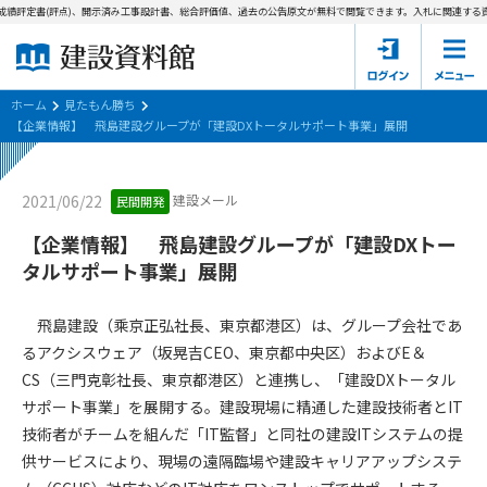
績評定書(評点)、開示済み工事設計書、総合評価値、過去の公告原文が無料で閲覧できます。
入札に関連する資料
ホーム
建設資料館とは
ホーム
見たもん勝ち
【企業情報】 飛島建設グループが「建設DXトータルサポート事業」展開
東京都の入札資料
建設メール
2021/06/22
民間開発
国土交通省の入札資料
【企業情報】 飛島建設グループが「建設DXトー
見たもん勝ち
第1条（規約の目的）
タルサポート事業」展開
1. 本規約は、建設資料館が提供するサポーター会あ本員、無料
パスワードの再発行
会員登録について
会員サービスの利用条件等について定めるものです。
飛島建設（乘京正弘社長、東京都港区）は、グループ会社であ
2. 管理者が建設資料館WEB上で随時掲載するルールは本規約の
るアクシスウェア（坂晃吉CEO、東京都中央区）およびE＆
一部を構成するものとします。
サポーター会員一覧
CS（三門克彰社長、東京都港区）と連携し、「建設DXトータル
サポート事業」を展開する。建設現場に精通した建設技術者とIT
第2条（規約の変更）
会社概要
お問い合わせ
個人情報保護方針
技術者がチームを組んだ「IT監督」と同社の建設ITシステムの提
本規約は、会員の了承を得ることなく、随時変更されることが
会員規約
供サービスにより、現場の遠隔臨場や建設キャリアアップシステ
あります。変更内容は、建設資料館WEB上に表示した時点で直
ちに全ての会員が了承したものとみなします。