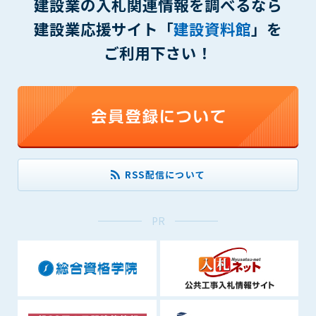
建設業の入札関連情報を調べるなら
(6) 管理者が承認していない営利を目的とした行為
(7) 公序良俗に反する行為
建設業応援サイト「
建設資料館
」を
(8) 犯罪的行為に結びつく行為
ご利用下さい！
(9) その他、法律に反する行為
(10) 建設資料館から知り得た情報及びダウンロードした情報
を、営利を目的として第三者に転売し、または転売のため
に第三者に提供すること
第7条（登録内容の削除）
管理者は、会員が登録した内容が以下に該当する、またはその
恐れのあるものは、会員の承諾なく削除できるものとします。
RSS配信について
(1) 登録されている情報が、第6条の定める禁止事項に該当する
と管理者が、判断した場合
(2) 建設資料館の運営および保守管理上、必要と判断した場合
PR
(3) 広告掲載料金の支払が遅延した場合
(4) その他、管理者が不適当と判断した場合
第8条（サービスの変更・中止等）
管理者は、会員の承諾なく、本サービス内容の変更(新規追加、
廃止を含み)し、本サービスの運営を中止または廃止することが