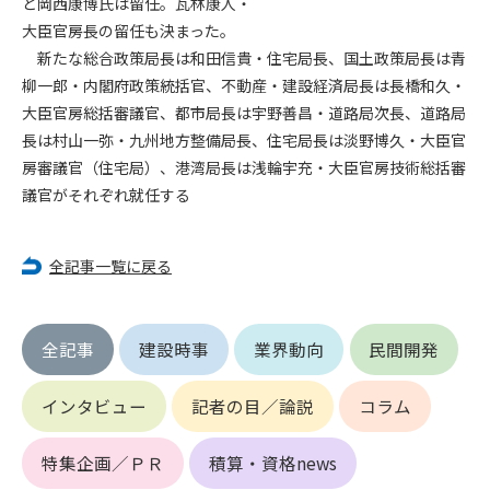
と岡西康博氏は留任。瓦林康人・
第5条（IDおよびパスワードの管理）
1. 会員は申込の際に管理者が発行したIDおよびパスワードの使
大臣官房長の留任も決まった。
用および管理について責任を負うものとします。
新たな総合政策局長は和田信貴・住宅局長、国土政策局長は青
2. 会員は、自己のIDおよびパスワードを、貸与、譲渡、売買、
柳一郎・内閣府政策統括官、不動産・建設経済局長は長橋和久・
その他形態を問わず、第三者に利用させることはできませ
大臣官房総括審議官、都市局長は宇野善昌・道路局次長、道路局
ん。
長は村山一弥・九州地方整備局長、住宅局長は淡野博久・大臣官
3. 会員は、IDおよびパスワードの管理不十分、使用上の過誤、
房審議官（住宅局）、港湾局長は浅輪宇充・大臣官房技術総括審
第三者（他の会員を含む）の使用等による損害について責任
議官がそれぞれ就任する
を負うものとし、管理者は一切責任を負いません。
第6条（会員の禁止事項）
全記事一覧に戻る
1. 会員は建設資料館WEB上で以下の行為をしないものとしま
す。
(1) 第三者または管理者の著作権、その他知的所有権を侵害す
全記事
建設時事
業界動向
民間開発
る行為
(2) 第三者または管理者の財産、プライバシー等を侵害する行
為
インタビュー
記者の目／論説
コラム
(3) 第三者または管理者を誹謗中傷する行為
(4) 有害なコンピュータプログラム等を送信又は書き込む行為
特集企画／ＰＲ
積算・資格news
(5) 第三者に不利益を与える行為