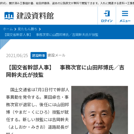
評点)、開示済み工事設計書、総合評価値、過去の公告原文が無料で閲覧できます。
入札に関連する資料→工事費内
ホーム
建設資料館とは
ホーム
見たもん勝ち
【国交省幹部人事】 事務次官に山田邦博氏／吉岡幹夫氏が技監
東京都の入札資料
建設メール
2021/06/25
建設時事
国土交通省の入札資料
【国交省幹部人事】 事務次官に山田邦博氏／吉
見たもん勝ち
第1条（規約の目的）
岡幹夫氏が技監
1. 本規約は、建設資料館が提供するサポーター会あ本員、無料
パスワードの再発行
会員登録について
会員サービスの利用条件等について定めるものです。
国土交通省は7月1日付で幹部人
2. 管理者が建設資料館WEB上で随時掲載するルールは本規約の
事異動を発令する。栗田卓也・事
一部を構成するものとします。
サポーター会員一覧
務次官が退官し、後任には山田邦
博（やまだ・くにひろ）技監が就
第2条（規約の変更）
会社概要
お問い合わせ
個人情報保護方針
任する。新しい技監には吉岡幹夫
本規約は、会員の了承を得ることなく、随時変更されることが
会員規約
（よしおか・みきお）道路局長が
あります。変更内容は、建設資料館WEB上に表示した時点で直
ちに全ての会員が了承したものとみなします。