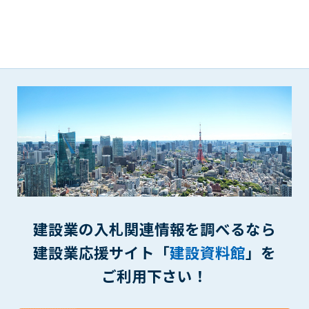
(6) 管理者が承認していない営利を目的とした行為
(7) 公序良俗に反する行為
(8) 犯罪的行為に結びつく行為
(9) その他、法律に反する行為
(10) 建設資料館から知り得た情報及びダウンロードした情報
を、営利を目的として第三者に転売し、または転売のため
に第三者に提供すること
第7条（登録内容の削除）
管理者は、会員が登録した内容が以下に該当する、またはその
恐れのあるものは、会員の承諾なく削除できるものとします。
(1) 登録されている情報が、第6条の定める禁止事項に該当する
と管理者が、判断した場合
(2) 建設資料館の運営および保守管理上、必要と判断した場合
建設業の入札関連情報を調べるなら
(3) 広告掲載料金の支払が遅延した場合
(4) その他、管理者が不適当と判断した場合
建設業応援サイト「
建設資料館
」を
ご利用下さい！
第8条（サービスの変更・中止等）
管理者は、会員の承諾なく、本サービス内容の変更(新規追加、
廃止を含み)し、本サービスの運営を中止または廃止することが