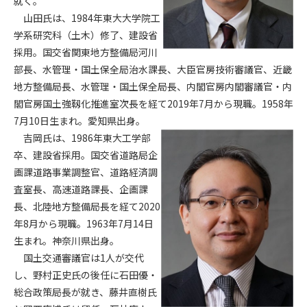
就く。
山田氏は、1984年東大大学院工
第4条（会員審査および資格の取り消し）
学系研究科（土木）修了、建設省
会員とは、本規約を承諾の上、所定の会員申込手続きを完了
採用。国交省関東地方整備局河川
後、管理者がこれを承認した者をいいます。
部長、水管理・国土保全局治水課長、大臣官房技術審議官、近畿
地方整備局長、水管理・国土保全局長、内閣官房内閣審議官・内
第4条（会員の定義と登録）
閣官房国土強靱化推進室次長を経て2019年7月から現職。1958年
1. 管理者は前条により審査の結果、会員申込みをした者が以下
7月10日生まれ。愛知県出身。
の何れかの項目に該当することがわかった場合、その者の会
吉岡氏は、1986年東大工学部
員としての権限を承認しないことがあります。
(1) 会員申し込みをした者が実在しなかった場合
卒、建設省採用。国交省道路局企
(2) 本規約に違反した場合/li>
画課道路事業調整官、道路経済調
(3) 会員申し込みの際、申告事項に虚偽があった場合
査室長、高速道路課長、企画課
(4) 会員申込者が管理者所定の手続き通りに会員申込手続き処
長、北陸地方整備局長を経て2020
理を行わなかった場合
年8月から現職。1963年7月14日
(5) その他管理者が会員とすることを不適当と判断した場合
生まれ。神奈川県出身。
2. 管理者は承認後であっても承認した会員が前項の何れかに該
国土交通審議官は1人が交代
当することが判明した場合、会員資格を取り消すことがあり
し、野村正史氏の後任に石田優・
ます。
総合政策局長が就き、藤井直樹氏