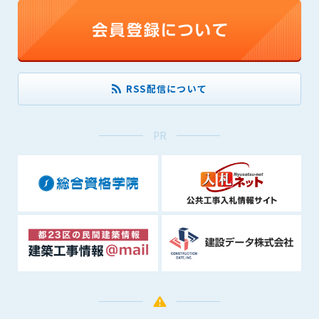
できるものとします。これに起因する会員または他の第三者が
被った損害について管理者は､一切の責任をも負わないものと
します。
第9条（会員の個人情報）
会員の氏名、住所、性別、年齢、メールアドレスその他本サー
RSS配信について
ビスの提供に関連して管理者が知り得た会員の個人情報（以下
個人情報といいます）について、管理者は、以下の各号に該当
する場合を除き、第三者に開示または提供しないものとしま
PR
す。
(1) 会員が、自己の個人情報の開示に事前に同意している場合
(2) 個々の会員を特定できない統計的な処理をした形式で第三
者に提供する場合
(3) 第三者および管理者の権利、財産、安全等を保護するため
に必要であると管理者が判断した場合
(4) 法令等により開示を求められた場合
第10条（免責事項）
管理者は、会員が登録した内容が以下に該当する、またはその
恐れのあるものは、会員の承諾なく削除できるものとします。