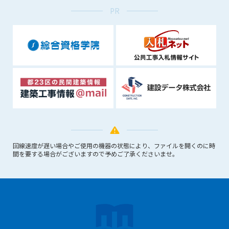
できるものとします。これに起因する会員または他の第三者が
PR
被った損害について管理者は､一切の責任をも負わないものと
します。
第9条（会員の個人情報）
会員の氏名、住所、性別、年齢、メールアドレスその他本サー
ビスの提供に関連して管理者が知り得た会員の個人情報（以下
個人情報といいます）について、管理者は、以下の各号に該当
する場合を除き、第三者に開示または提供しないものとしま
す。
(1) 会員が、自己の個人情報の開示に事前に同意している場合
(2) 個々の会員を特定できない統計的な処理をした形式で第三
者に提供する場合
回線速度が遅い場合やご使用の機器の状態により、ファイルを開くのに時
(3) 第三者および管理者の権利、財産、安全等を保護するため
間を要する場合がございますので予めご了承くださいませ。
に必要であると管理者が判断した場合
(4) 法令等により開示を求められた場合
第10条（免責事項）
管理者は、会員が登録した内容が以下に該当する、またはその
恐れのあるものは、会員の承諾なく削除できるものとします。