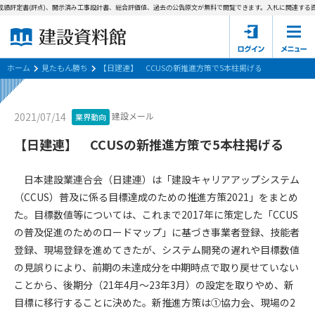
績評定書(評点)、開示済み工事設計書、総合評価値、過去の公告原文が無料で閲覧できます。
入札に関連する資
ホーム
建設資料館とは
ホーム
見たもん勝ち
【日建連】 CCUSの新推進方策で5本柱掲げる
東京都の入札資料
建設メール
2021/07/14
業界動向
国土交通省の入札資料
【日建連】 CCUSの新推進方策で5本柱掲げる
見たもん勝ち
第1条（規約の目的）
日本建設業連合会（日建連）は「建設キャリアアップシステム
1. 本規約は、建設資料館が提供するサポーター会あ本員、無料
パスワードの再発行
（CCUS）普及に係る目標達成のための推進方策2021」をまとめ
会員登録について
会員サービスの利用条件等について定めるものです。
た。目標数値等については、これまで2017年に策定した「CCUS
2. 管理者が建設資料館WEB上で随時掲載するルールは本規約の
の普及促進のためのロードマップ」に基づき事業者登録、技能者
一部を構成するものとします。
サポーター会員一覧
登録、現場登録を進めてきたが、システム開発の遅れや目標数値
第2条（規約の変更）
の見誤りにより、前期の未達成分を中期時点で取り戻せていない
会社概要
お問い合わせ
個人情報保護方針
本規約は、会員の了承を得ることなく、随時変更されることが
ことから、後期分（21年4月～23年3月）の設定を取りやめ、新
会員規約
あります。変更内容は、建設資料館WEB上に表示した時点で直
目標に移行することに決めた。新推進方策は①協力会、現場の2
ちに全ての会員が了承したものとみなします。