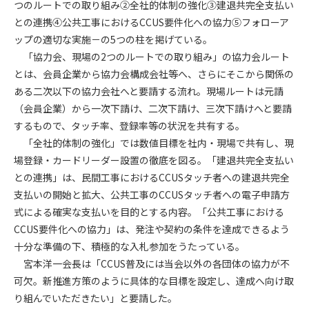
つのルートでの取り組み②全社的体制の強化③建退共完全支払い
との連携④公共工事におけるCCUS要件化への協力⑤フォローア
第4条（会員審査および資格の取り消し）
ップの適切な実施－の5つの柱を掲げている。
会員とは、本規約を承諾の上、所定の会員申込手続きを完了
「協力会、現場の2つのルートでの取り組み」の協力会ルート
後、管理者がこれを承認した者をいいます。
とは、会員企業から協力会構成会社等へ、さらにそこから関係の
ある二次以下の協力会社へと要請する流れ。現場ルートは元請
第4条（会員の定義と登録）
1. 管理者は前条により審査の結果、会員申込みをした者が以下
（会員企業）から一次下請け、二次下請け、三次下請けへと要請
の何れかの項目に該当することがわかった場合、その者の会
するもので、タッチ率、登録率等の状況を共有する。
員としての権限を承認しないことがあります。
「全社的体制の強化」では数値目標を社内・現場で共有し、現
(1) 会員申し込みをした者が実在しなかった場合
場登録・カードリーダー設置の徹底を図る。「建退共完全支払い
(2) 本規約に違反した場合/li>
との連携」は、民間工事におけるCCUSタッチ者への建退共完全
(3) 会員申し込みの際、申告事項に虚偽があった場合
支払いの開始と拡大、公共工事のCCUSタッチ者への電子申請方
(4) 会員申込者が管理者所定の手続き通りに会員申込手続き処
式による確実な支払いを目的とする内容。「公共工事における
理を行わなかった場合
CCUS要件化への協力」は、発注や契約の条件を達成できるよう
(5) その他管理者が会員とすることを不適当と判断した場合
十分な準備の下、積極的な入札参加をうたっている。
2. 管理者は承認後であっても承認した会員が前項の何れかに該
宮本洋一会長は「CCUS普及には当会以外の各団体の協力が不
当することが判明した場合、会員資格を取り消すことがあり
可欠。新推進方策のように具体的な目標を設定し、達成へ向け取
ます。
り組んでいただきたい」と要請した。