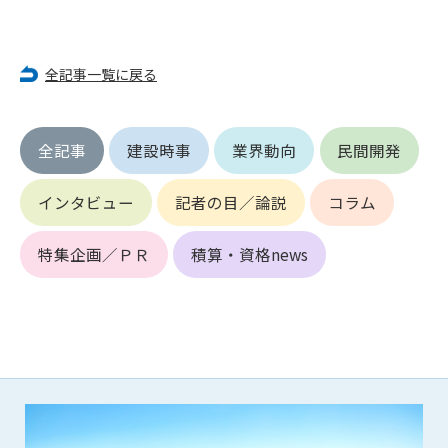
第5条（IDおよびパスワードの管理）
1. 会員は申込の際に管理者が発行したIDおよびパスワードの使
用および管理について責任を負うものとします。
2. 会員は、自己のIDおよびパスワードを、貸与、譲渡、売買、
全記事一覧に戻る
その他形態を問わず、第三者に利用させることはできませ
ん。
3. 会員は、IDおよびパスワードの管理不十分、使用上の過誤、
全記事
建設時事
業界動向
民間開発
第三者（他の会員を含む）の使用等による損害について責任
を負うものとし、管理者は一切責任を負いません。
インタビュー
記者の目／論説
コラム
第6条（会員の禁止事項）
1. 会員は建設資料館WEB上で以下の行為をしないものとしま
特集企画／ＰＲ
積算・資格news
す。
(1) 第三者または管理者の著作権、その他知的所有権を侵害す
る行為
(2) 第三者または管理者の財産、プライバシー等を侵害する行
為
(3) 第三者または管理者を誹謗中傷する行為
(4) 有害なコンピュータプログラム等を送信又は書き込む行為
(5) 第三者に不利益を与える行為