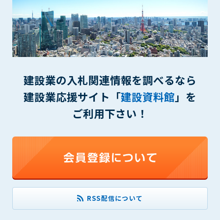
(6) 管理者が承認していない営利を目的とした行為
(7) 公序良俗に反する行為
(8) 犯罪的行為に結びつく行為
(9) その他、法律に反する行為
(10) 建設資料館から知り得た情報及びダウンロードした情報
を、営利を目的として第三者に転売し、または転売のため
に第三者に提供すること
建設業の入札関連情報を調べるなら
建設業応援サイト「
建設資料館
」を
第7条（登録内容の削除）
管理者は、会員が登録した内容が以下に該当する、またはその
ご利用下さい！
恐れのあるものは、会員の承諾なく削除できるものとします。
(1) 登録されている情報が、第6条の定める禁止事項に該当する
と管理者が、判断した場合
(2) 建設資料館の運営および保守管理上、必要と判断した場合
(3) 広告掲載料金の支払が遅延した場合
(4) その他、管理者が不適当と判断した場合
第8条（サービスの変更・中止等）
RSS配信について
管理者は、会員の承諾なく、本サービス内容の変更(新規追加、
廃止を含み)し、本サービスの運営を中止または廃止することが